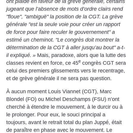
ont plaidé en faveur de la grève générale, certains
jugeant que l’absence de mots d’ordre clairs rend
"floue", "ambiguë" la position de la CGT. La grève
générale "est la seule voie pour créer un rapport
de force pour faire reculer le gouvernement" a
estimé un cheminot. "Le congrès doit montrer la
détermination de la CGT à aller jusqu’au bout" a-t-
il expliqué.
»
Mais, paradoxe, alors que la lutte des
e
classes revient en force, ce 45
congrès CGT sera
celui des premiers glissements vers le recentrage,
et de grève générale il ne sera pas question.
À aucun moment Louis Viannet (CGT), Marc
Blondel (FO) ou Michel Deschamps (FSU) n’ont
cherché à étendre le mouvement, à le durcir ou à
le prolonger. Pour eux, le souci principal a
toujours, avant le retrait total du plan Juppé, était
de paraître en phase avec le mouvement. Le