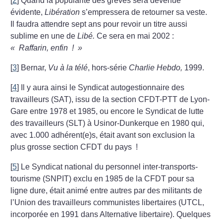
[
2
]
Quand la popularité des grèves sera devenue
évidente,
Libération
s’empressera de retourner sa veste.
Il faudra attendre sept ans pour revoir un titre aussi
sublime en une de
Libé.
Ce sera en mai 2002 :
«
Raffarin, enfin
!
»
[
3
]
Bernar,
Vu à la télé
, hors-série
Charlie Hebdo,
1999.
[
4
]
Il y aura ainsi le Syndicat autogestionnaire des
travailleurs (SAT), issu de la section CFDT-PTT de Lyon-
Gare entre 1978 et 1985, ou encore le Syndicat de lutte
des travailleurs (SLT) à Usinor-Dunkerque en 1980 qui,
avec 1.000 adhérent(e)s, était avant son exclusion la
plus grosse section CFDT du pays
!
[
5
]
Le Syndicat national du personnel inter-transports-
tourisme (SNPIT) exclu en 1985 de la CFDT pour sa
ligne dure, était animé entre autres par des militants de
l’Union des travailleurs communistes libertaires (UTCL,
incorporée en 1991 dans Alternative libertaire). Quelques