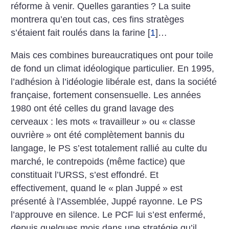
réforme à venir. Quelles garanties
? La suite
montrera qu’en tout cas, ces fins stratèges
s’étaient fait roulés dans la farine
[
1
]
…
Mais ces combines bureaucratiques ont pour toile
de fond un climat idéologique particulier. En 1995,
l’adhésion à l’idéologie libérale est, dans la société
française, fortement consensuelle. Les années
1980 ont été celles du grand lavage des
cerveaux : les mots «
travailleur
» ou «
classe
ouvrière
» ont été complètement bannis du
langage, le PS s’est totalement rallié au culte du
marché, le contrepoids (même factice) que
constituait l’URSS, s’est effondré. Et
effectivement, quand le «
plan Juppé
» est
présenté à l’Assemblée, Juppé rayonne. Le PS
l’approuve en silence. Le PCF lui s’est enfermé,
depuis quelques mois dans une stratégie qu’il