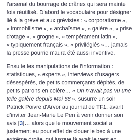
l’arsenal du bourrage de crânes qui sera mainte
fois réutilisé. D’abord le vocabulaire pour désigner
lié à la grève et aux grévistes : «
corporatisme
»,
«
immobilisme
», «
archaïsme
», «
galère
», «
prise
d’otage
», «
grogne
», «
tempérament latin
»,
«
typiquement français
», «
privilégiés
»… jamais
la presse pourrie n’aura été aussi inventive.
Ensuite les manipulations de l’information :
statistiques, «
experts
», interviews d’usagers
désespérés, de petits commerçants dépités, de
petits patrons en colère…
«
On n’avait pas vu une
telle galère depuis Mai 68
»
, susurre un soir
Patrick Poivre d’Arvor au journal de TF1, avant
d’inviter Jean-Marie Le Pen à venir donner son
avis
[
3
]
… alors que le mouvement social a
justement eu pour effet de clouer le bec à une
extrême droite, qui jusque là avait le vent en