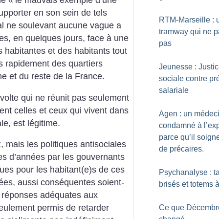
me «
le mauvais exemple d’une
upporter en son sein de tels
RTM-Marseille : 
al ne soulevant aucune vague a
tramway qui ne 
es, en quelques jours, face à une
pas
s habitantes et des habitants tout
s rapidement des quartiers
Jeunesse : Justi
ne et du reste de la France.
sociale contre pr
salariale
volte qui ne réunit pas seulement
ent celles et ceux qui vivent dans
Agen : un médec
le, est légitime.
condamné à l’exp
parce qu’il soigne
 mais les politiques antisociales
de précaires.
es d’années par les gouvernants
es pour les habitant(e)s de ces
Psychanalyse : t
uées, aussi conséquentes soient-
brisés et totems à
es réponses adéquates aux
seulement permis de retarder
Ce que Décembr