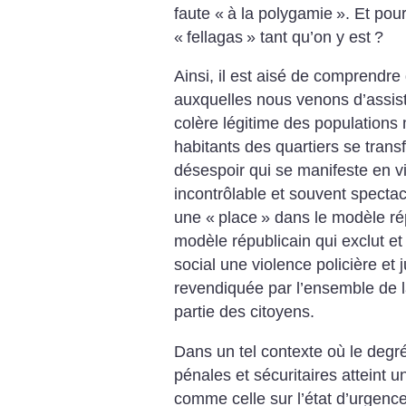
faute «
à la polygamie
». Et pou
«
fellagas
» tant qu’on y est
?
Ainsi, il est aisé de comprendr
auxquelles nous venons d’assist
colère légitime des populations 
habitants des quartiers se trans
désespoir qui se manifeste en v
incontrôlable et souvent spectacu
une «
place
» dans le modèle rép
modèle républicain qui exclut et 
social une violence policière et 
revendiquée par l’ensemble de la
partie des citoyens.
Dans un tel contexte où le degré
pénales et sécuritaires atteint 
comme celle sur l’état d’urgence