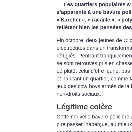
Les quartiers populaires s
s’apparente à une bavure polic
«
Kärcher
», «
racaille
», «
pol
reflètent bien les pensées de
Fin octobre, deux jeunes de Cl
électrocutés dans un transformat
réfugiés. Rentrant tranquillement
se sont retrouvés pris en chasse 
où plutôt celui d’être jeune, pas
et habitant un quartier, comme t
jeux des cow-boys armés de la b
non-droits sociaux.
Légitime colère
Cette nouvelle bavure policière 
pire passer inaperçue, au mieux