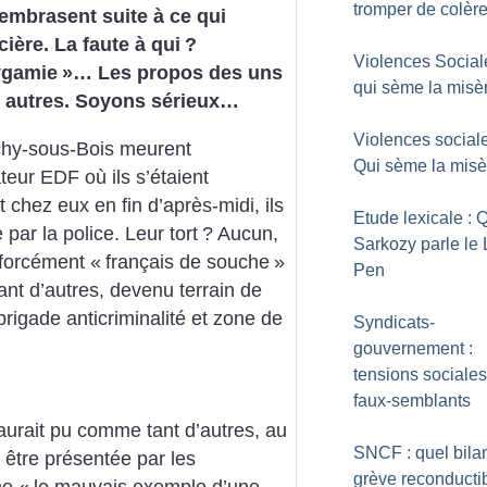
tromper de colèr
’embrasent suite à ce qui
ière. La faute à qui
?
Violences Social
ygamie
»… Les propos des uns
qui sème la misèr
s autres. Soyons sérieux…
Violences sociale
ichy-sous-Bois meurent
Qui sème la misèr
eur EDF où ils s’étaient
 chez eux en fin d’après-midi, ils
Etude lexicale :
par la police. Leur tort
? Aucun,
Sarkozy parle le 
 forcément «
français de souche
»
Pen
ant d’autres, devenu terrain de
rigade anticriminalité et zone de
Syndicats-
gouvernement :
tensions sociales
faux-semblants
aurait pu comme tant d’autres, au
SNCF : quel bilan
 être présentée par les
grève reconducti