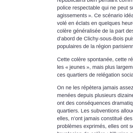
républicains bien pensant com
police respectable qui ne peut s
agissements
». Ce scénario idé
volé en éclats en quelques heur
colère généralisée de la part de
d’abord de Clichy-sous-Bois pui
populaires de la région parisien
Cette colère spontanée, cette ré
les «
jeunes
», mais plus largem
ces quartiers de relégation socia
On ne les répètera jamais assez,
menées depuis plusieurs dizain
ont des conséquences dramatiqu
quartiers. Les subventions allo
elles, n’ont jamais constitué d
problèmes exprimés, elles ont 