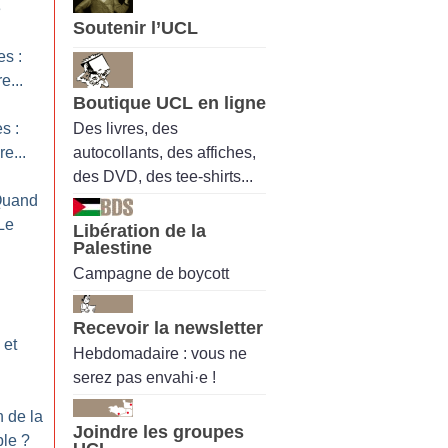
e
Soutenir l’UCL
es :
e...
Boutique UCL en ligne
Des livres, des
s :
autocollants, des affiches,
e...
des DVD, des tee-shirts...
 Quand
Le
Libération de la
Palestine
Campagne de boycott
Recevoir la newsletter
 et
Hebdomadaire : vous ne
serez pas envahi·e !
 de la
Joindre les groupes
ble
?