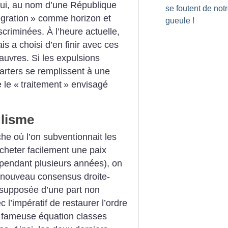
ui, au nom d’une République
se foutent de not
égration
» comme horizon et
gueule
!
scriminées. À l’heure actuelle,
is a choisi d’en finir avec ces
auvres. Si les expulsions
charters se remplissent à une
 le «
traitement
» envisagé
ulisme
e où l’on subventionnait les
acheter facilement une paix
 pendant plusieurs années), on
n nouveau consensus droite-
 supposée d’une part non
 l’impératif de restaurer l’ordre
la fameuse équation classes