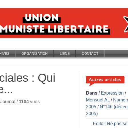
HIVES
ORGANISATION
LIENS
CONTACT
ciales : Qui
...
Dans
/
Expression
/
Mensuel AL
/
Numér
Journal
/
1104
vues
2005
/
N°146 (déce
2005)
Edito : Ne pas se