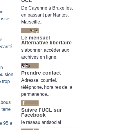
UCL
De Cayenne à Bruxelles,
un
en passant par Nantes,
passe
Marseille...
Le mensuel
ce
Alternative libertaire
écarité
s’abonner, accéder aux
archives en ligne.
in
Prendre contact
ulsion
Adresse, courriel,
 trop
téléphone, horaires de la
permanence...
abous
 terre
Suivre l’UCL sur
Facebook
le réseau antisocial !
e 95 a