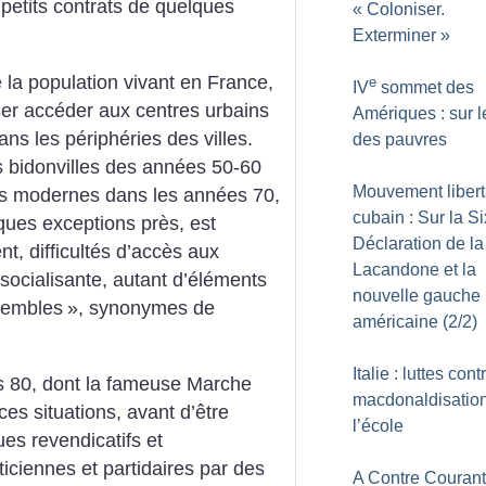
petits contrats de quelques
«
Coloniser.
Exterminer
»
 la population vivant en France,
e
IV
sommet des
sser accéder aux centres urbains
Amériques : sur l
dans les périphéries des villes.
des pauvres
es bidonvilles des années 50-60
Mouvement libert
lus modernes dans les années 70,
cubain : Sur la S
lques exceptions près, est
Déclaration de la 
, difficultés d’accès aux
Lacandone et la
ésocialisante, autant d’éléments
nouvelle gauche l
sembles
», synonymes de
américaine (2/2)
Italie : luttes cont
s 80, dont la fameuse Marche
macdonaldisatio
ces situations, avant d’être
l’école
ues revendicatifs et
ticiennes et partidaires par des
A Contre Courant 