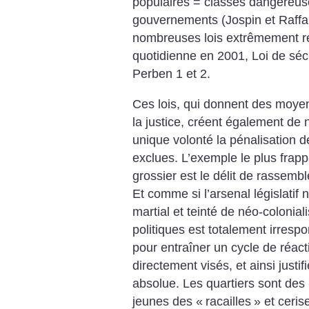
populaires = classes dangereuse
gouvernements (Jospin et Raffari
nombreuses lois extrêmement rép
quotidienne en 2001, Loi de sécu
Perben 1 et 2.
Ces lois, qui donnent des moyen
la justice, créent également d
unique volonté la pénalisation 
exclues. L’exemple le plus frapp
grossier est le délit de rassemb
Et comme si l’arsenal législatif n
martial et teinté de néo-colonia
politiques est totalement irres
pour entraîner un cycle de réact
directement visés, et ainsi justi
absolue. Les quartiers sont des
jeunes des «
racailles
» et ceris