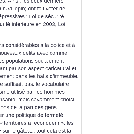
s. Ainsi, les deux derniers
n-Villepin) ont fait voter de
ressives : Loi de sécurité
rité intérieure en 2003, Loi
s considérables à la police et à
e nouveaux délits avec comme
des populations socialement
ant par son aspect caricatural et
lement dans les halls d’immeuble.
e suffisait pas, le vocabulaire
lisme utilisé par les hommes
ponsable, mais savamment choisi
ions de la part des gens
fier une politique de fermeté
 «
territoires à reconquérir
», les
e sur le gâteau, tout cela est la