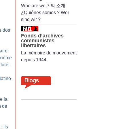
Who are we ? 의 소개
¿Quiénes somos ? Wer
sind wir ?
e dos
Fonds d’archives
communistes
libertaires
aire
La mémoire du mouvement
ixième
depuis 1944
forêt
atino-
re la
n de
: Ils