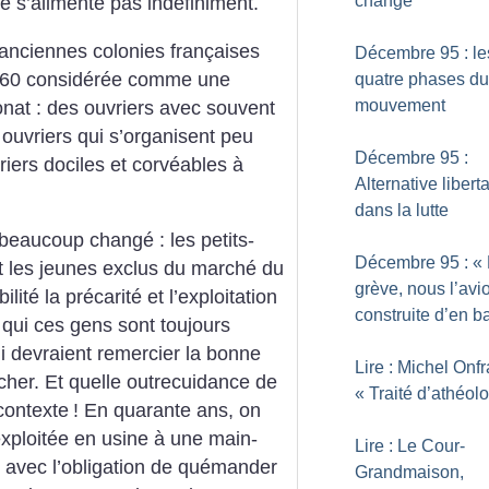
changé
 ne s’alimente pas indéfiniment.
anciennes colonies françaises
Décembre 95 : le
s 60 considérée comme une
quatre phases du
mouvement
onat : des ouvriers avec souvent
 ouvriers qui s’organisent peu
Décembre 95 :
riers dociles et corvéables à
Alternative liberta
dans la lutte
s beaucoup changé : les petits-
Décembre 95 : «
nt les jeunes exclus du marché du
grève, nous l’avi
ité la précarité et l’exploitation
construite d’en b
 qui ces gens sont toujours
 devraient remercier la bonne
Lire : Michel Onfr
her. Et quelle outrecuidance de
«
Traité d’athéol
contexte
! En quarante ans, on
xploitée en usine à une main-
Lire : Le Cour-
 avec l’obligation de quémander
Grandmaison,