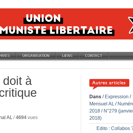
HIVES
ORGANISATION
LIENS
CONTACT
doit à
critique
Dans
/
Expression
/
Mensuel AL
/
Numér
2018
/
N°279 (janvie
nal AL
/
4694
vues
2018)
Edito : Collabos