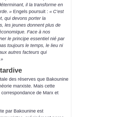
éterminant, il la transforme en
rde.
»
Engels poursuit :
«
C’est
t, qui devons porter la
is, les jeunes donnent plus de
économique. Face à nos
gner le principe essentiel nié par
as toujours le temps, le lieu ni
aux autres facteurs qui
»
tardive
otale des réserves que Bakounine
héorie marxiste. Mais
cette
la correspondance de Marx et
ite par Bakounine est