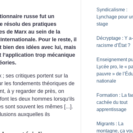
Syndicalisme :
tionnaire russe fut un
Lynchage pour u
e résolu des pratiques
stage
res de Marx au sein de la
Décryptage : Y a-t
Internationale. Pour le reste, il
racisme d’État
?
t bien des idées avec lui, mais
t l’application trop mécanique
Enseignement pub
éories.
Lycée pro, le «
pa
pauvre
» de l’Éd
x
; ses critiques portent sur la
nationale
sur les fondements
théoriques de
t, à y regarder de près, on
Formation : La fa
font les deux
hommes lorsqu’ils
cachée du tout
s sont souvent les mêmes [...].
apprentissage
usions auxquelles ils
Migrants : La
montagne, ça vo