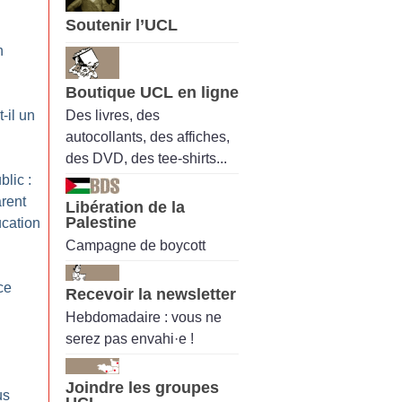
Soutenir l’UCL
n
Boutique UCL en ligne
Des livres, des
-il un
autocollants, des affiches,
des DVD, des tee-shirts...
lic :
rent
Libération de la
Palestine
ucation
Campagne de boycott
ce
Recevoir la newsletter
Hebdomadaire : vous ne
serez pas envahi·e !
Joindre les groupes
us