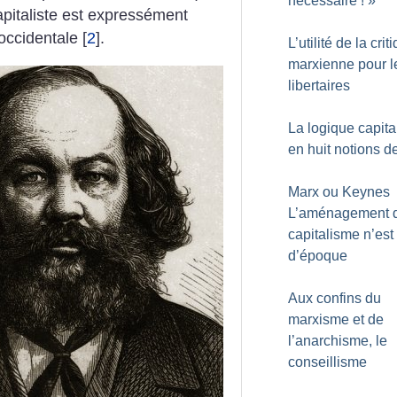
nécessaire
!
»
pitaliste est
expressément
occidentale
[
2
]
.
L’utilité de la crit
marxienne pour l
libertaires
La logique capita
en huit notions d
Marx ou Keynes
L’aménagement 
capitalisme n’est
d’époque
Aux confins du
marxisme et de
l’anarchisme, le
conseillisme