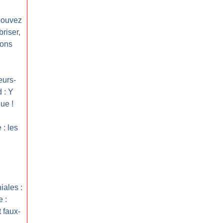
pouvez
riser,
rons
eurs-
 : Y
que
!
 : les
iales :
 :
 faux-