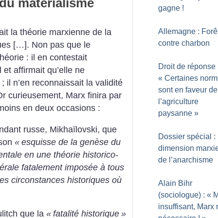
 du matérialisme
gagne
!
Allemagne : Forê
t la théorie marxienne de la
contre charbon
ues […]. Non pas que le
héorie : il en contestait
Droit de réponse 
et affirmait qu’elle ne
«
Certaines nor
; il n’en reconnaissait la validité
sont en faveur de
 Or curieusement, Marx
finira par
l’agriculture
moins en deux occasions :
paysanne
»
ondant russe, Mikhaïlovski, que
Dossier spécial :
 son
«
esquisse de la
genèse du
dimension marxi
ntale en une théorie historico-
de l’anarchisme
érale
fatalement imposée à tous
les circonstances historiques où
Alain Bihr
(sociologue) : «
insuffisant, Marx 
ulitch que la
«
fatalité historique
»