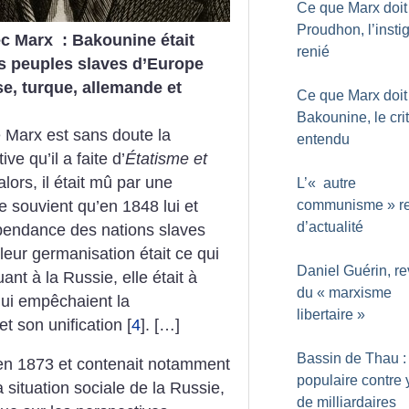
Ce que Marx doit
Proudhon, l’insti
ec Marx : Bakounine était
renié
es peuples slaves d’Europe
se, turque, allemande et
Ce que Marx doit
Bakounine, le cri
e Marx est sans doute la
entendu
ve qu’il a faite d’
Étatisme et
lors, il était mû par une
L’«
autre
e souvient qu’en 1848 lui et
communisme
» r
d’actualité
épendance des nations slaves
leur germanisation était ce
qui
Daniel Guérin, r
ant à la Russie, elle était à
du «
marxisme
 qui empêchaient la
libertaire
»
t son unification
[
4
]
. […]
Bassin de Thau :
 en 1873 et contenait notamment
populaire contre 
situation sociale de la
Russie,
de milliardaires