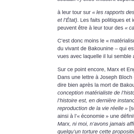
à leur tour sur
«
les rapports de
et l’État)
. Les faits politiques et
peuvent être à leur tour des
«
ca
C’est donc moins le «
matériali
du vivant de Bakounine – qui es
vues avec laquelle il lui semble 
Sur ce point encore, Marx et En
Dans une lettre à Joseph Bloch
dire bien après la mort de Bakou
conception matérialiste de l’histo
l’histoire est, en dernière instan
reproduction de la vie réelle
»
[s
ainsi à l’«
économie
» une défin
Marx, ni moi, n’avons jamais aff
quelqu’un torture cette propositio