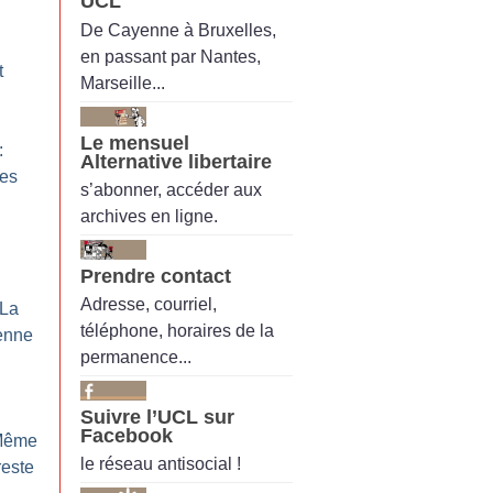
UCL
De Cayenne à Bruxelles,
en passant par Nantes,
t
Marseille...
Le mensuel
:
Alternative libertaire
mes
s’abonner, accéder aux
archives en ligne.
Prendre contact
Adresse, courriel,
 La
téléphone, horaires de la
enne
permanence...
Suivre l’UCL sur
Facebook
Même
le réseau antisocial !
reste