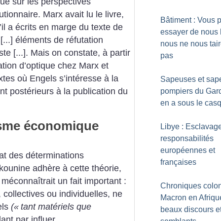
que sur les perspectives
tionnaire. Marx avait
lu le livre,
Bâtiment : Vous 
il a écrits en marge du texte de
essayer de nous b
[...] éléments
de réfutation
nous ne nous tai
te [...]. Mais on constate, à partir
pas
ation
d’optique chez Marx et
extes où Engels s’intéresse à la
Sapeuses et sap
nt
postérieurs à la publication du
pompiers du Gard
en a sous le cas
isme économique
Libye : Esclavage
responsabilités
européennes et
mat des déterminations
françaises
kounine adhère à cette théorie,
méconnaîtrait un fait important :
Chroniques colon
 collectives ou
individuelles, ne
Macron en Afrique
els
(«
tant matériels que
beaux discours et
ant par influer