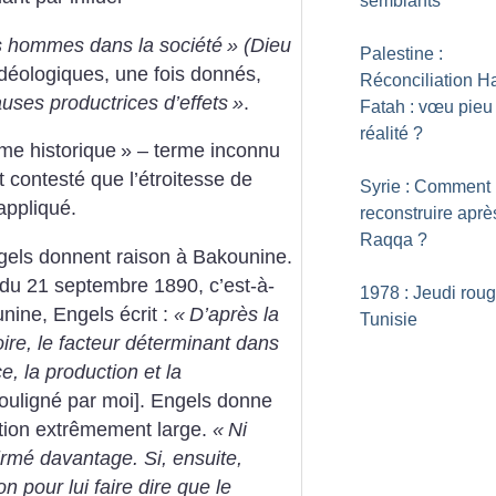
semblants
s hommes dans la société
» (Dieu
Palestine :
 idéologiques, une fois
donnés,
Réconciliation 
uses productrices d’effets
»
.
Fatah : vœu pieu
réalité
?
sme historique
» – terme inconnu
t contesté que
l’étroitesse de
Syrie : Comment
appliqué.
reconstruire aprè
Raqqa
?
gels donnent raison à Bakounine.
 du 21 septembre 1890,
c’est-à-
1978 : Jeudi rou
nine, Engels écrit :
«
D’après la
Tunisie
ire, le facteur
déterminant dans
ce, la production et la
ouligné par
moi]. Engels donne
ition extrêmement large.
«
Ni
irmé
davantage. Si, ensuite,
n pour lui faire dire que le