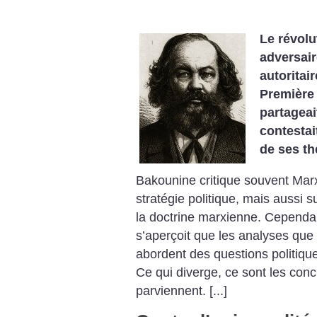
Le révolu
adversair
autoritai
Première
partageai
contestai
de ses
th
Bakounine critique souvent Mar
stratégie politique, mais aussi 
la doctrine marxienne. Cependan
s’aperçoit que les analyses que 
abordent des questions politique
Ce qui diverge, ce sont les
concl
parviennent. [...]