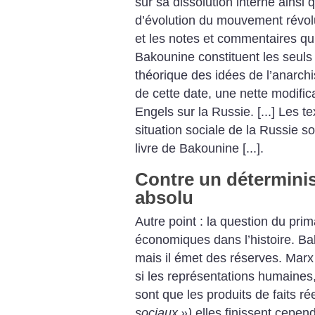
sur sa dissolution interne ainsi 
d’évolution du mouvement révolu
et les notes et commentaires qu’
Bakounine constituent les seuls 
théorique des idées de l’anarchis
de cette date, une nette modific
Engels sur la Russie. [...] Les t
situation sociale de la Russie so
livre de Bakounine [...].
Contre un détermin
absolu
Autre point : la question du pri
économiques dans l’histoire. Ba
mais il émet des réserves. Marx 
si les représentations humaines,
sont que les produits de faits ré
sociaux
»)
elles finissent cepend