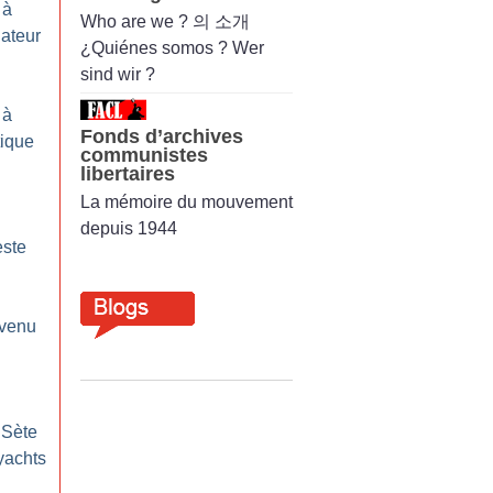
 à
Who are we ? 의 소개
gateur
¿Quiénes somos ? Wer
sind wir ?
 à
Fonds d’archives
tique
communistes
libertaires
La mémoire du mouvement
depuis 1944
este
evenu
 Sète
yachts