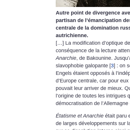
Autre point de divergence av
partisan de l’émancipation d
centrale de la domination rus
autrichienne.
[…] La modification d’optique d
conséquence de la lecture attenti
Anarchie
, de Bakounine. Jusqu’a
slavophobie galopante
[
3
]
: on s
Engels étaient opposés à l’ind
d’Europe centrale, car pour eux 
pouvait leur arriver de mieux. Qu
l’origine de toutes les intrigues
démocratisation de l’Allemagne e
Étatisme et Anarchie
était paru
de larges développements sur la 