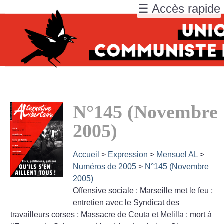
☰ Accès rapide
N°145 (Novembre
2005)
Accueil
>
Expression
>
Mensuel AL
>
Numéros de 2005
>
N°145 (Novembre
2005)
Offensive sociale : Marseille met le feu
;
entretien avec le Syndicat des
travailleurs corses
; Massacre de Ceuta et Melilla : mort à