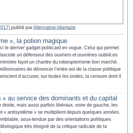
 2017)
publié par
Alternative-libertaire
ème
», la potion magique
ici le dernier gadget politicard en vogue. Celui qui permet
e fasciste un défenseur des ouvriers et ouvrières oublié.es
 ministre fayot un chantre du robespierrisme bon marché.
illionnaires de dénoncer l’entre-soi de la classe politique
niscient d’accuser, sur toutes les ondes, la censure dont il
s
» au service des dominants et du capital
droite, mais aussi parfois libéraux, voire de gauche, les
t «
antisystème
» se multiplient depuis quelques années.
semblable, sous-tendue par des orientations politiques
idéologique très éloigné de la critique radicale de la