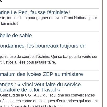
e.
arine Le Pen, fausse féministe
!
iste, tout est bon pour gagner des voix Front National pour
 féministe
!
rebelle de sable
condamnés, les bourreaux toujours en
ui refuse de courber l’échine. Qui se bat pour la vérité sur
justice alliées pour la faire taire.
ultimatum des lycées ZEP au ministère
ndes : «
Vinci veut faire du service
oratoire de la loi Travail
»
y Gerbaud de la CGT AGO qui souligne les convergences
t nécessaires contre des logiques d’entreprises qui marient
 la défense de la ZAD et la loi travail.