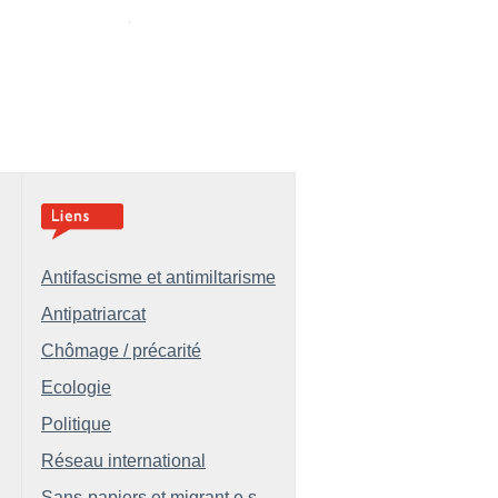
Antifascisme et antimiltarisme
Antipatriarcat
Chômage / précarité
Ecologie
Politique
Réseau international
Sans-papiers et migrant.e.s