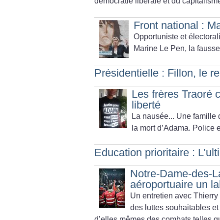
démocratie libérale et du capitalism
Front national : M
Opportuniste et électoral
Marine Le Pen, la fausse
Présidentielle : Fillon, le 
Les frères Traoré 
liberté
La nausée... Une famille q
la mort d’Adama. Police et 
Education prioritaire : L’
Notre-Dame-des-La
aéroportuaire un lab
Un entretien avec Thierr
des luttes souhaitables e
d’elles mêmes des combats telles que