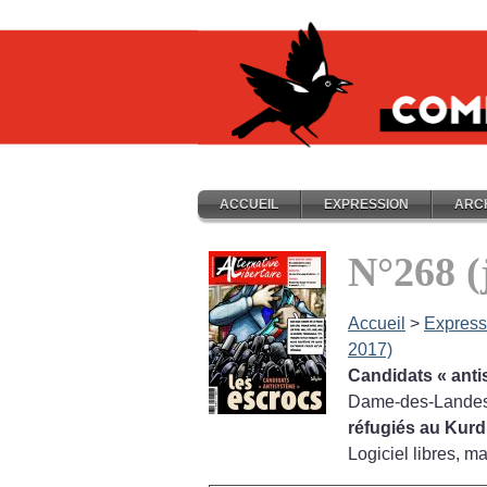
ACCUEIL
EXPRESSION
ARC
N°268 (
Accueil
>
Express
2017)
Candidats «
ant
Dame-des-Landes,
réfugiés au Kurd
Logiciel libres, m