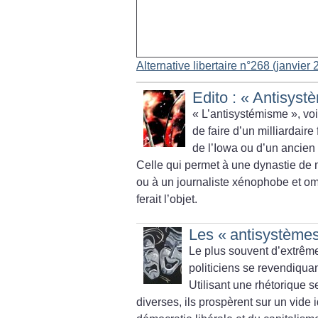
Alternative libertaire n°268 (janvier
Edito : «
Antisyst
«
L’antisystémisme
», vo
de faire d’un milliardair
de l’Iowa ou d’un ancien
Celle qui permet à une dynastie de m
ou à un journaliste xénophobe
et om
ferait l’objet.
Les «
antisystème
Le plus souvent d’extrême 
politiciens se revendiquan
Utilisant une rhétorique 
diverses, ils prospèrent sur un vide 