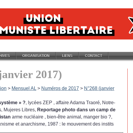
HIVES
ORGANISATION
LIENS
CONTACT
janvier 2017)
ion
>
Mensuel AL
>
Numéros de 2017
>
N°268 (janvier
isystème
»
?
, lycées ZEP , affaire Adama Traoré, Notre-
 Mujeres Libres,
Reportage photo dans un camp de
istan
arme nucléaire , bien-être animal, manger bio
?,
arxisme et anarchisme, 1987 : le mouvement des instits