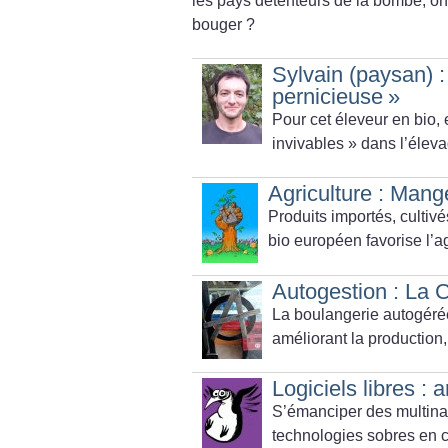
les pays détenteurs de la bombe, on 
bouger
?
Sylvain (paysan) :
pernicieuse
»
Pour cet éleveur en bio, 
invivables
» dans l’éleva
Agriculture : Mang
Produits importés, cultivé
bio européen favorise l’ag
Autogestion : La 
La boulangerie autogérée
améliorant la production, 
Logiciels libres : 
S’émanciper des multina
technologies sobres en 