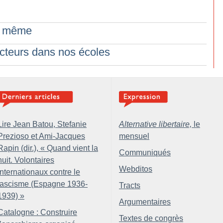
de même
ecteurs dans nos écoles
Lire Jean Batou, Stefanie
Alternative libertaire,
le
Prezioso et Ami-Jacques
mensuel
Rapin (dir.), «
Quand vient la
Communiqués
nuit. Volontaires
Webditos
internationaux contre le
fascisme (Espagne 1936-
Tracts
1939)
»
Argumentaires
Catalogne : Construire
Textes de congrès