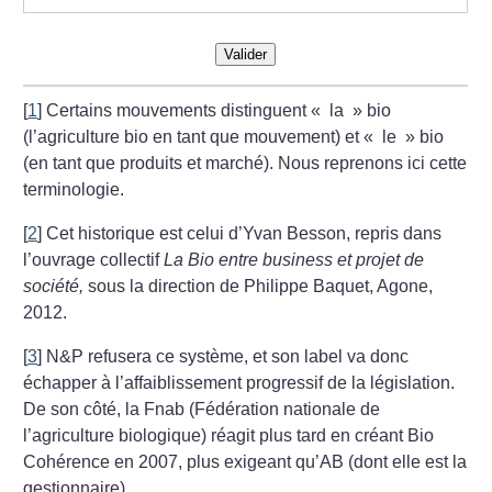
Valider
[
1
]
Certains mouvements distinguent
«
la
» bio
(l’agriculture bio en tant que mouvement)
et «
le
» bio
(en tant que produits et marché).
Nous reprenons ici cette
terminologie.
[
2
]
Cet historique est celui d’Yvan Besson, repris dans
l’ouvrage collectif
La Bio entre business et projet de
société,
sous la direction de Philippe Baquet, Agone,
2012.
[
3
]
N&P refusera ce système,
et son label va donc
échapper à l’affaiblissement progressif de
la législation.
De son côté,
la Fnab (Fédération nationale
de
l’agriculture biologique) réagit plus tard en créant Bio
Cohérence
en 2007, plus exigeant qu’AB (dont elle est la
gestionnaire).