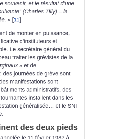
 souvenir, et le résultat d’une
suivante” (Charles Tilly) – la
ée.
»
[
11
]
ent de monter en puissance,
icative d’instituteurs et
ible. Le secrétaire général du
au traiter les grévistes de la
rginaux
»
et de
t : des journées de grève sont
 des manifestations sont
bâtiments administratifs, des
 tournantes installent dans les
estation généralisée… et le SNI
e.
inent des deux pieds
appelée le 11 février 1987 à