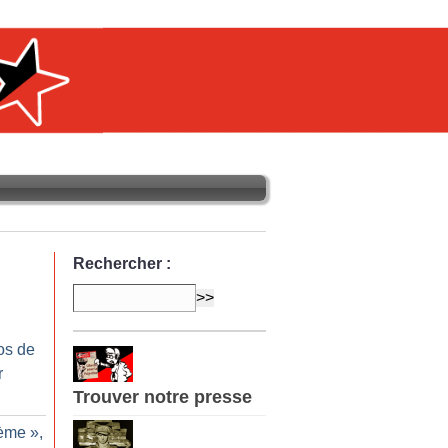
Rechercher :
os de
r
Trouver notre presse
tème
»,