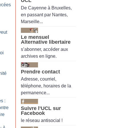
UCL
lycées
De Cayenne à Bruxelles,
en passant par Nantes,
Marseille...
veut
Le mensuel
Alternative libertaire
s’abonner, accéder aux
loi
archives en ligne.
Prendre contact
nité
Adresse, courriel,
téléphone, horaires de la
permanence...
s :
ntre
Suivre l’UCL sur
Facebook
ire
le réseau antisocial !