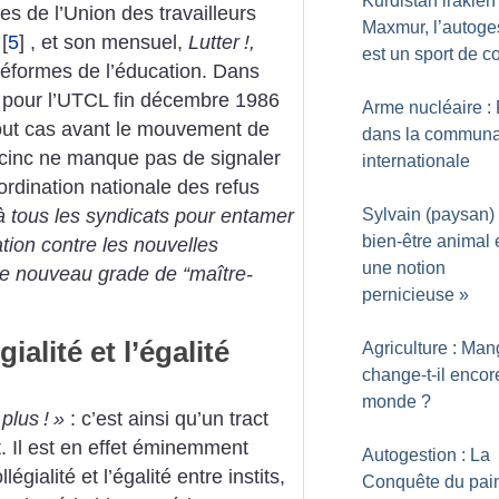
Kurdistan irakien 
 de l’Union des travailleurs
Maxmur, l’autoge
[
5
]
, et son mensuel,
Lutter
!,
est un sport de 
 réformes de ­l’éducation. Dans
e pour l’UTCL fin décembre 1986
Arme nucléaire : R
tout cas avant le mouvement de
dans la commun
rcinc ne manque pas de signaler
internationale
ordination nationale des refus
Sylvain (paysan) 
à tous les syndicats pour entamer
bien-être animal 
ion contre les nouvelles
une notion
le nouveau grade de “maître-
pernicieuse
»
ialité et l’égalité
Agriculture : Man
change-t-il encor
monde
?
 plus
!
»
: c’est ainsi qu’un tract
. Il est en effet éminemment
Autogestion : La
gialité et l’égalité entre instits,
Conquête du pain