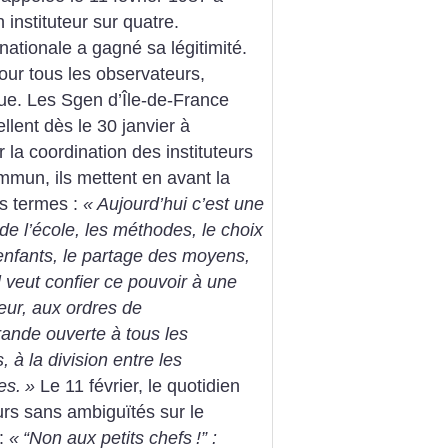
n instituteur sur quatre.
nationale a gagné sa légitimité.
ur tous les observateurs,
ue. Les Sgen d’Île-de-France
ellent dès le 30 janvier à
 la coordination des instituteurs
ommun, ils mettent en avant la
es termes :
«
Aujourd’hui c’est une
de l’école, les méthodes, le choix
 enfants, le partage des moyens,
 veut confier ce pouvoir à une
eur, aux ordres de
grande ouverte à tous les
s, à la division entre les
es.
»
Le 11 février, le quotidien
urs sans ambiguïtés sur le
 :
«
“Non aux petits chefs
!” :