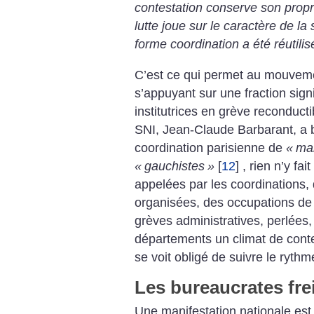
contestation conserve son propre
lutte joue sur le caractère de la 
forme coordination a été réutilis
C’est ce qui permet au mouvem
s’appuyant sur une fraction signif
institutrices en grève reconduct
SNI, Jean-Claude Barbarant, a be
coordination parisienne de
«
ma
«
gauchistes
»
[
12
]
, rien n’y fai
appelées par les coordinations,
organisées, des occupations de 
grèves administratives, perlées,
départements un climat de cont
se voit obligé de suivre le rythm
Les bureaucrates fre
Une manifestation nationale est 