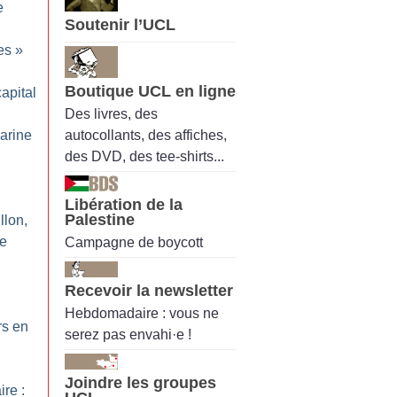
e
Soutenir l’UCL
es
»
Boutique UCL en ligne
apital
Des livres, des
autocollants, des affiches,
Marine
des DVD, des tee-shirts...
Libération de la
Palestine
llon,
le
Campagne de boycott
Recevoir la newsletter
Hebdomadaire : vous ne
rs en
serez pas envahi·e !
Joindre les groupes
ire :