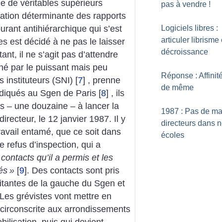
ole de véritables supérieurs
pas à vendre
!
cation déterminante des rapports
ourant antihiérarchique qui s’est
Logiciels libres :
articuler librisme 
s est décidé à ne pas le laisser
décroissance
nt, il ne s’agit pas d’attendre
né par le puissant mais peu
Réponse : Affinité
 instituteurs (SNI)
[
7
]
, prenne
de même
yndiqués au Sgen de Paris
[
8
]
, ils
ts – une douzaine – à lancer la
1987 : Pas de maî
irecteur, le 12 janvier 1987. Il y
directeurs dans 
travail entamé, que ce soit dans
écoles
e refus d’inspection, qui a
ontacts qu’il a permis et les
és
»
[
9
]
. Des contacts sont pris
litantes de la gauche du Sgen et
Les grévistes vont mettre en
 circonscrite aux arrondissements
bilisation, puis qui devient