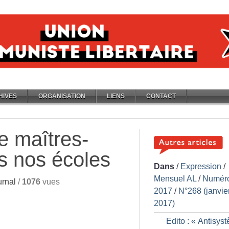
HIVES
ORGANISATION
LIENS
CONTACT
e maîtres-
s nos écoles
Dans
/
Expression
/
Mensuel AL
/
Numér
rnal
/
1076
vues
2017
/
N°268 (janvie
2017)
Edito : «
Antisys