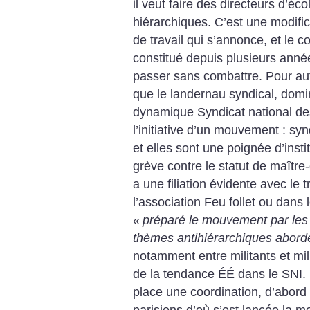
il veut faire des directeurs d’éc
hiérarchiques. C’est une modifi
de travail qui s’annonce, et le c
constitué depuis plusieurs année
passer sans combattre. Pour auta
que le landernau syndical, domi
dynamique Syndicat national des
l’initiative d’un mouvement : s
et elles sont une poignée d’insti
grève contre le statut de maître-d
a une filiation évidente avec le 
l’association Feu follet ou dans l
«
préparé le mouvement par les c
thèmes antihiérarchiques abord
notamment entre militants et mi
de la tendance ÉÉ dans le SNI. 
place une coordination, d’abord
parisiens d’où s’est lancée la mo