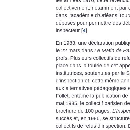
les années 1970, cette revendic
collectivement, notamment par d
dans l’académie d’Orléans-Tours
déposés pour permettre des dé
inspecteur
[
4
]
.
En 1983, une déclaration publiqu
le 22 mars dans
Le Matin de Par
profs. Plusieurs collectifs de re
place dans la foulée de cet appe
institutrices, soutenu.es par le
d’inspection et, cette même an
aux alternatives pédagogiques et
Follet, entame la publication de
mai 1985, le collectif parisien d
brochure de 100 pages,
L’Inspec
succès et, en 1986, se structur
collectifs de refus d’inspection. 