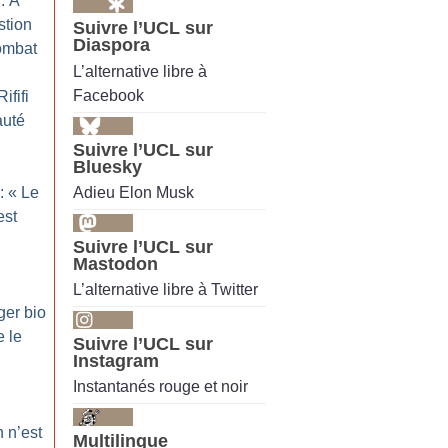
: À
stion
Suivre l’UCL sur
Diaspora
combat
L’alternative libre à
Facebook
ififi
auté
Suivre l’UCL sur
Bluesky
Adieu Elon Musk
: «
Le
est
Suivre l’UCL sur
Mastodon
L’alternative libre à Twitter
ger bio
e le
Suivre l’UCL sur
Instagram
Instantanés rouge et noir
 n’est
Multilingue