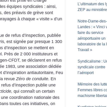
ation est prise en charge
L’ultimatum des 
es équipes syndicales : ainsi,
ZEP au ministère
, des préavis de grève sont
brayages à chaque «
visite
» d’un
Notre-Dame-des-
Landes : «
Vinci 
faire du service
e de refus d’inspection, publiée
aéroportuaire un
is,
est signée par presque 1 300
laboratoire de la 
fus d’inspection se mettent en
Travail
»
l. Près de 2 000 instituteurs et
 Sgen-CFDT, se déclarent en refus
Syndicalisme : U
née 1983, une association dédiée
syndicale contre
 d’inspiration antiautoritaire, Feu
l’aéroport
 la revue
Zéro de conduite.
En
Mémoire des lutte
e refus d’inspection publie une
Femmes libres co
ticide,
qui connaît un certain
machisme liberta
e une coordination nationale des
Dans toutes ces initiatives, on