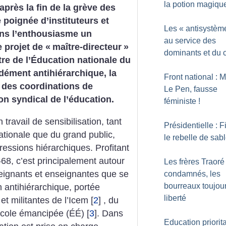
la potion magiqu
près la fin de la grève des
poignée d’instituteurs et
Les «
antisystèm
dans l’enthousiasme un
au service des
 projet de «
maître-directeur
»
dominants et du c
re de l’Éducation nationale du
ément antihiérarchique, la
Front national : 
 des coordinations de
Le Pen, fausse
on syndical de l’éducation.
féministe
!
 travail de sensibilisation, tant
Présidentielle : Fi
ationale que du grand public,
le rebelle de sab
ressions hiérarchiques. Profitant
-68, c’est principalement autour
Les frères Traoré
seignants et enseignantes que se
condamnés, les
bourreaux toujou
on antihiérarchique, portée
liberté
et militantes de l’Icem
[
2
]
, du
cole émancipée (ÉÉ)
[
3
]
. Dans
Education priorita