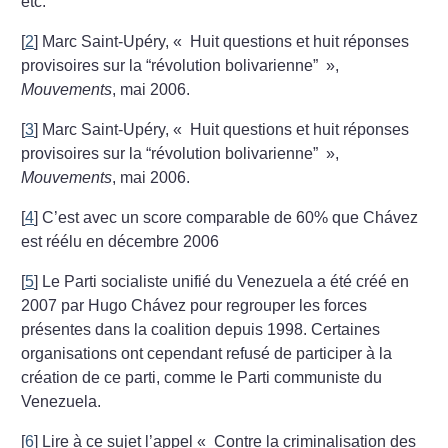
etc.
[
2
]
Marc Saint-Upéry, «
Huit questions et huit réponses
provisoires sur la “révolution bolivarienne”
»,
Mouvements
, mai 2006.
[
3
]
Marc Saint-Upéry, «
Huit questions et huit réponses
provisoires sur la “révolution bolivarienne”
»,
Mouvements
, mai 2006.
[
4
]
C’est avec un score comparable de 60% que Chávez
est réélu en décembre 2006
[
5
]
Le Parti socialiste unifié du Venezuela a été créé en
2007 par Hugo Chávez pour regrouper les forces
présentes dans la coalition depuis 1998. Certaines
organisations ont cependant refusé de participer à la
création de ce parti, comme le Parti communiste du
Venezuela.
[
6
]
Lire à ce sujet l’appel «
Contre la criminalisation des