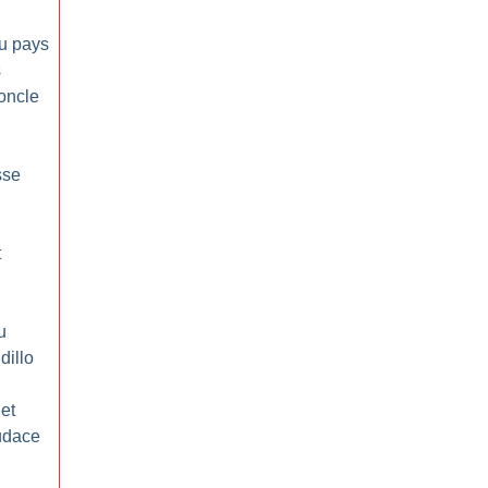
au pays
s
’oncle
sse
t
u
dillo
et
audace