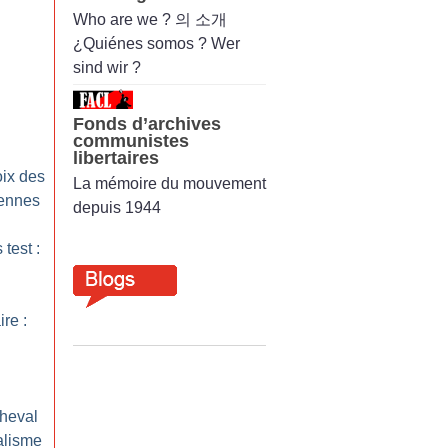
Who are we ? 의 소개
¿Quiénes somos ? Wer
sind wir ?
Fonds d’archives
communistes
libertaires
oix des
La mémoire du mouvement
iennes
depuis 1944
 test :
ire :
cheval
alisme