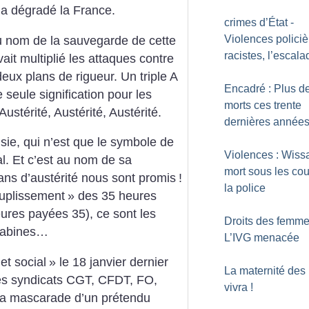
 a dégradé la France.
crimes d’État -
Violences policiè
au nom de la sauvegarde de cette
racistes, l’escala
it multiplié les attaques contre
eux plans de rigueur. Un triple A
Encadré : Plus d
e seule signification pour les
morts ces trente
 Austérité, Austérité, Austérité.
dernières année
isie, qui n’est que le symbole de
Violences : Wiss
al. Et c’est au nom de sa
mort sous les co
ns d’austérité nous sont promis
!
la police
uplissement
» des 35 heures
ures payées 35), ce sont les
Droits des femme
 babines…
L’IVG menacée
t social
» le 18 janvier dernier
La maternité des 
 les syndicats CGT, CFDT, FO,
vivra
!
 la mascarade d’un prétendu