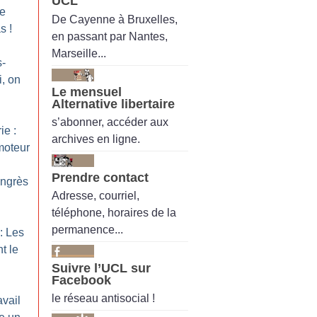
UCL
Le
De Cayenne à Bruxelles,
as
!
en passant par Nantes,
Marseille...
s-
i, on
Le mensuel
Alternative libertaire
s’abonner, accéder aux
ie :
archives en ligne.
moteur
Prendre contact
ongrès
Adresse, courriel,
téléphone, horaires de la
permanence...
: Les
t le
Suivre l’UCL sur
Facebook
le réseau antisocial !
avail