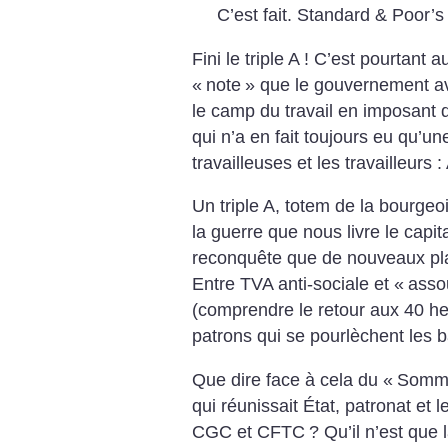
C’est fait. Standard & Poor’s
Fini le triple A
! C’est pourtant 
«
note
» que le gouvernement ava
le camp du travail en imposant d
qui n’a en fait toujours eu qu’un
travailleuses et les travailleurs :
Un triple A, totem de la bourgeo
la guerre que nous livre le capit
reconquête que de nouveaux pla
Entre TVA anti-sociale et «
asso
(comprendre le retour aux 40 he
patrons qui se pourlèchent les
Que dire face à cela du «
Somme
qui réunissait État, patronat et
CGC et CFTC
? Qu’il n’est que