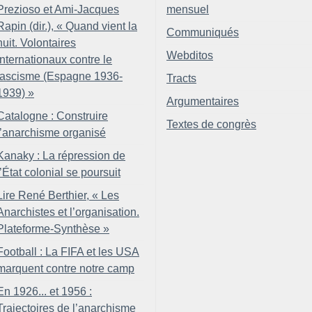
Prezioso et Ami-Jacques
mensuel
Rapin (dir.), «
Quand vient la
Communiqués
nuit. Volontaires
Webditos
internationaux contre le
fascisme (Espagne 1936-
Tracts
1939)
»
Argumentaires
Catalogne : Construire
Textes de congrès
l’anarchisme organisé
Kanaky : La répression de
l’État colonial se poursuit
Lire René Berthier, «
Les
Anarchistes et l’organisation.
Plateforme-Synthèse
»
Football : La FIFA et les USA
marquent contre notre camp
En 1926... et 1956 :
Trajectoires de l’anarchisme