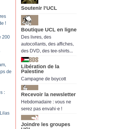
Soutenir l’UCL
res
de
!
Boutique UCL en ligne
Des livres, des
e 200
autocollants, des affiches,
des DVD, des tee-shirts...
s
am,
Libération de la
Palestine
ups de
Campagne de boycott
s :
Recevoir la newsletter
Hebdomadaire : vous ne
serez pas envahi·e !
Lilas
Joindre les groupes