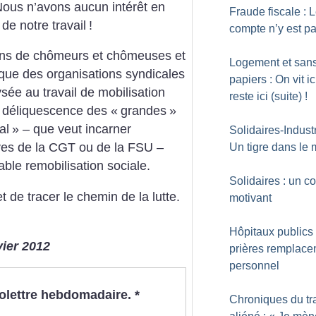
Nous n’avons aucun intérêt en
Fraude fiscale : 
de notre travail
!
compte n’y est p
ions de chômeurs et chômeuses et
Logement et san
 que des organisations syndicales
papiers : On vit ic
ysée au travail de mobilisation
reste ici (suite)
!
e déliquescence des «
grandes
»
al
» – que veut incarner
Solidaires-Industr
ives de la CGT ou de la FSU –
Un tigre dans le 
able remobilisation sociale.
Solidaires : un c
et de tracer le chemin de la lutte.
motivant
Hôpitaux publics 
vier 2012
prières remplacen
personnel
nfolettre hebdomadaire.
*
Chroniques du tr