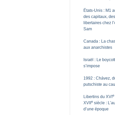
États-Unis : M1 
des capitaux, de
libertaires chez l
Sam
Canada : La cha
aux anarchistes
Israël : Le boycot
s’impose
1992 : Chávez, d
putschiste au cau
e
Libertins du XVI
e
XVII
siècle : L’
d’une époque