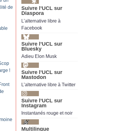
e un
lité de
Suivre l’UCL sur
Diaspora
L’alternative libre à
Facebook
uble
Suivre l’UCL sur
Bluesky
Adieu Elon Musk
 Scop
arge
!
Suivre l’UCL sur
Mastodon
Front
L’alternative libre à Twitter
de
Suivre l’UCL sur
Instagram
n
Instantanés rouge et noir
imoine
Multilingue