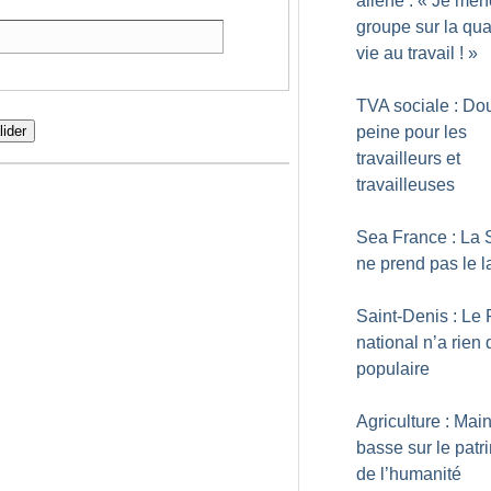
aliéné : «
Je mèn
groupe sur la qua
vie au travail
!
»
TVA sociale : Do
peine pour les
lider
travailleurs et
travailleuses
Sea France : La
ne prend pas le l
Saint-Denis : Le 
national n’a rien 
populaire
Agriculture : Mai
basse sur le patr
de l’humanité