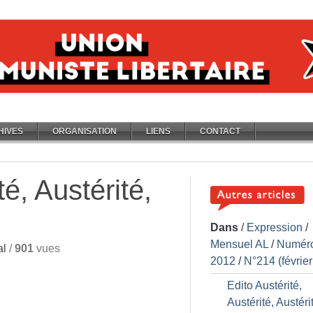
HIVES
ORGANISATION
LIENS
CONTACT
té, Austérité,
Dans
/
Expression
/
Mensuel AL
/
Numér
al
/
901
vues
2012
/
N°214 (févrie
Edito Austérité,
Austérité, Austéri