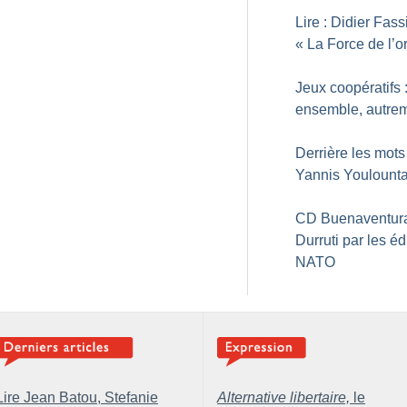
Lire : Didier Fass
«
La Force de l’o
Jeux coopératifs 
ensemble, autre
Derrière les mots
Yannis Youlount
CD Buenaventur
Durruti par les éd
NATO
Lire Jean Batou, Stefanie
Alternative libertaire,
le