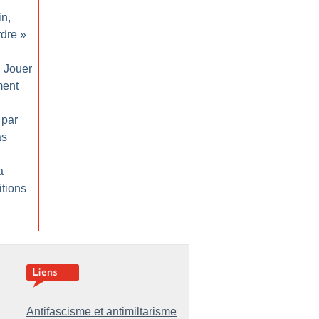
in,
rdre
»
: Jouer
ment
 par
as
a
itions
Antifascisme et antimiltarisme