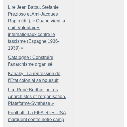
Lire Jean Batou, Stefanie
Prezioso et Ami-Jacques
Rapin (dir.), «
Quand vient la
nuit. Volontaires
internationaux contre le
fascisme (Espagne 1936-
1939)
»
Catalogne : Construire
l’anarchisme organisé
Kanaky : La répression de
l’État colonial se poursuit
Lire René Berthier, «
Les
Anarchistes et l’organisation.
Plateforme-Synthèse
»
Football : La FIFA et les USA
marquent contre notre camp