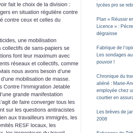
ir fait le choix de la division :
lycées pro se rebi
gers en situation régulière contre
Plan «
Réussir e
vé contre ceux et celles du
Licence
» : Pécr
dégraisse
icides, une mobilisation
Fabrique de l’opi
 collectifs de sans-papiers se
Les sondages au
iations font leur maximum avec
pouvoir
!
ents réseaux et collectifs, comme
. Mais nous avons besoin d’une
Chronique du trav
 d’une mobilisation de masse.
aliéné : Marie-An
-s Contre l’Immigration Jetable
employée chez u
n d’une grande manifestation
courtier en assu
’agit de faire converger tous les
ant sur les questions antiracistes
Les brèves de ja
en aux travailleurs immigrés, les
2008
comités RESF locaux, les