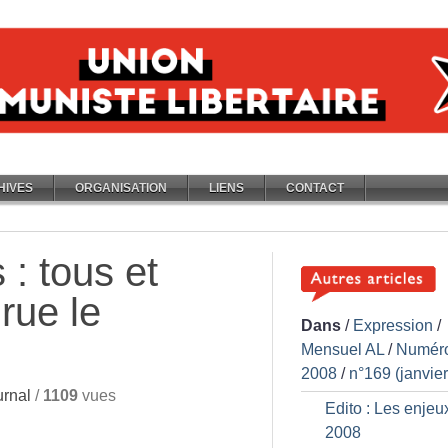
HIVES
ORGANISATION
LIENS
CONTACT
 : tous et
rue le
Dans
/
Expression
/
Mensuel AL
/
Numér
2008
/
n°169 (janvie
rnal
/
1109
vues
Edito : Les enjeu
2008