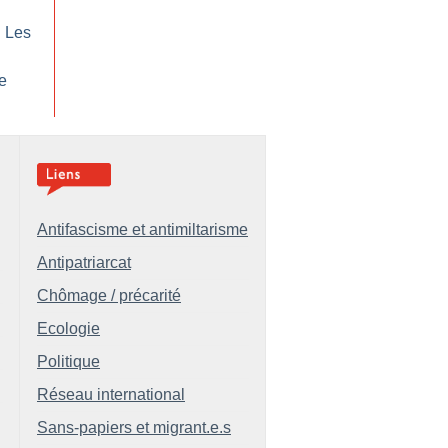
: Les
te
Antifascisme et antimiltarisme
Antipatriarcat
Chômage / précarité
Ecologie
Politique
Réseau international
Sans-papiers et migrant.e.s