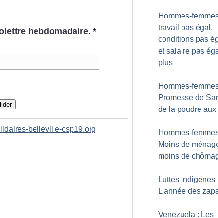
Hommes-femmes 
travail pas égal,
nfolettre hebdomadaire.
*
conditions pas é
et salaire pas ég
plus
Hommes-femmes
Promesse de Sar
lider
de la poudre aux
idaires-belleville-csp19.org
Hommes-femmes
Moins de ménage
moins de chôma
Luttes indigènes 
L’année des zapa
Venezuela : Les