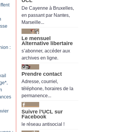
UCL
ffent
De Cayenne à Bruxelles,
en passant par Nantes,
n
Marseille...
esse
Le mensuel
Alternative libertaire
nion :
s’abonner, accéder aux
archives en ligne.
Prendre contact
ail
Adresse, courriel,
ge*,
téléphone, horaires de la
n
permanence...
rances
nvier
Suivre l’UCL sur
Facebook
le réseau antisocial !