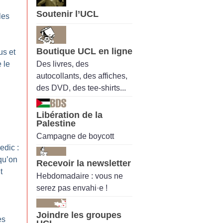
Soutenir l’UCL
les
Boutique UCL en ligne
us et
Des livres, des
 le
autocollants, des affiches,
des DVD, des tee-shirts...
Libération de la
Palestine
Campagne de boycott
dic :
qu’on
Recevoir la newsletter
t
Hebdomadaire : vous ne
serez pas envahi·e !
Joindre les groupes
es