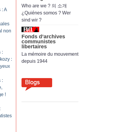
Who are we ? 의 소개
: A
¿Quiénes somos ? Wer
sind wir ?
gales
al non
Fonds d’archives
communistes
libertaires
 :
La mémoire du mouvement
kozy :
depuis 1944
 yeux
 :
,
ge
!
:
tistes