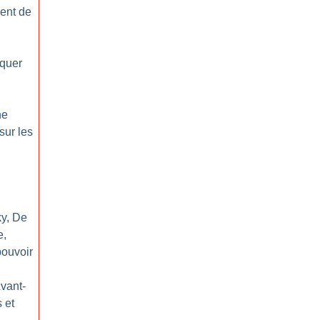
ent de
iquer
ne
sur les
y, De
e,
pouvoir
vant-
 et