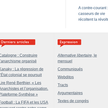
A contre-courant 
casseurs de vie
récoltent la révol
Catalogne : Construire
Alternative libertaire,
le
l’anarchisme organisé
mensuel
Kanaky : La répression de
Communiqués
l’État colonial se poursuit
Webditos
Lire René Berthier, «
Les
Tracts
Anarchistes et l’organisation.
Argumentaires
Plateforme-Synthèse
»
Textes de congrès
Football : La FIFA et les USA