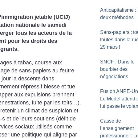
Anticapitalisme : 
l’immigration jetable (UCIJ)
deux méthodes
ation nationale le samedi
Sans-papiers : to
verger tous les acteurs de la
toutes dans la rue
ent pour les droits des
29 mars
!
igrants.
SNCF : Dans le
ssages à tabac, course aux
bourbier des
quage de sans-papiers au feutre
négociations
 jour la descente dans
rnement répressif blesse et tue
Fusion ANPE-Une
apper aux expulsions prennent
Le Medef attend 
nestrations, fuite par les toits…).
lui passe le volan
etenir un climat de suspicion et
s et de leurs soutiens (délit de
Casse de
services sociaux utilisés comme
l’enseignement
poser une politique qui aligne par
professionnel : L