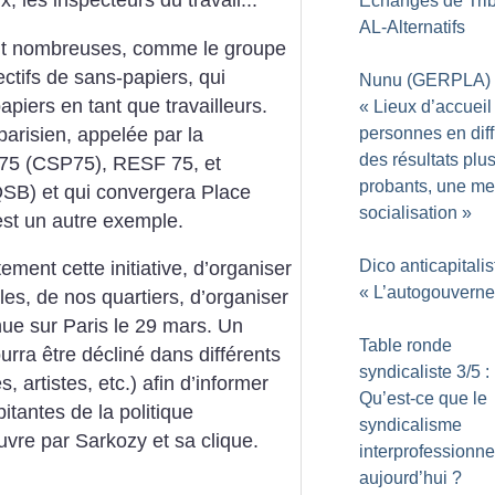
x, les inspecteurs du travail...
Echanges de Trib
AL-Alternatifs
 sont nombreuses, comme le groupe
lectifs de sans-papiers, qui
Nunu (GERPLA) 
apiers en tant que travailleurs.
«
Lieux d’accueil
parisien, appelée par la
personnes en diffi
des résultats plu
 75 (CSP75), RESF 75, et
probants, une me
(QSB) et qui convergera Place
socialisation
»
est un autre exemple.
Dico anticapitalis
tement cette initiative, d’organiser
«
L’autogouvern
lles, de nos quartiers, d’organiser
nue sur Paris le 29 mars. Un
Table ronde
urra être décliné dans différents
syndicaliste 3/5 :
, artistes, etc.) afin d’informer
Qu’est-ce que le
itantes de la politique
syndicalisme
uvre par Sarkozy et sa clique.
interprofessionne
aujourd’hui
?