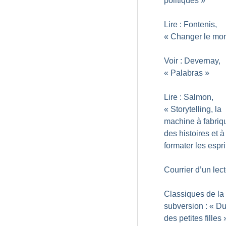
politiques
»
Lire : Fontenis,
«
Changer le mo
Voir : Devernay,
«
Palabras
»
Lire : Salmon,
«
Storytelling, la
machine à fabriq
des histoires et à
formater les espri
Courrier d’un lec
Classiques de la
subversion : «
Du
des petites filles