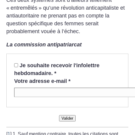
Ces deux systèmes sont d’ailleurs tellement
«
entremêlés
» qu’une révolution anticapitaliste et
antiautoritaire ne prenant pas en compte la
question spécifique des femmes serait
probablement vouée à l’échec.
La commission antipatriarcat
Je souhaite recevoir l'infolettre
hebdomadaire.
*
Votre adresse e-mail
*
Valider
[
1
]
1. Sauf mention contraire, toutes les citations sont