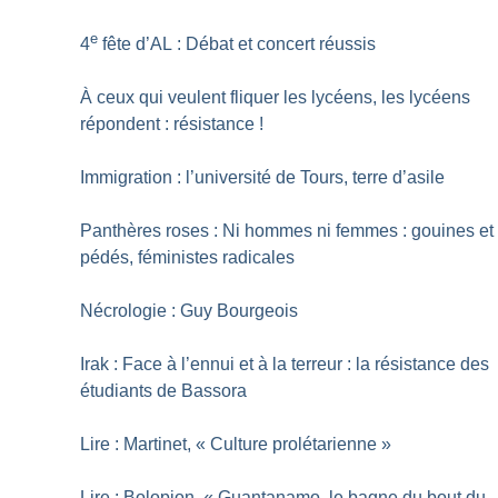
e
4
fête d’AL : Débat et concert réussis
À ceux qui veulent fliquer les lycéens, les lycéens
répondent : résistance
!
Immigration : l’université de Tours, terre d’asile
Panthères roses : Ni hommes ni femmes : gouines et
pédés, féministes radicales
Nécrologie : Guy Bourgeois
Irak : Face à l’ennui et à la terreur : la résistance des
étudiants de Bassora
Lire : Martinet, «
Culture prolétarienne
»
Lire : Bolopion, «
Guantanamo, le bagne du bout du