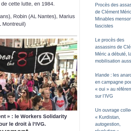
 de cette lutte, en 1984.
Procès des assa
de Clément Méric
éans), Robin (AL Nantes), Marius
Minables menso
 Montreuil)
fascistes
Le procès des
assassins de Cl
Méric a débuté, l
mobilisation auss
Irlande : les anar
en campagne pou
«
oui
» au référ
sur l’IVG
Un ouvrage collect
nt
» : le Workers Solidarity
«
Kurdistan,
r le droit à l’IVG.
autogestion,