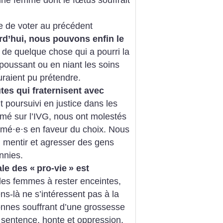
e de voter au précédent
rd’hui, nous pouvons enfin le
de quelque chose qui a pourri la
poussant ou en niant les soins
raient pu prétendre.
tes qui fraternisent avec
t poursuivi en justice dans les
rmé sur l’IVG, nous ont molestés
imé
·
e
·
s en faveur du choix. Nous
 mentir et agresser des gens
nnies.
ale des «
pro-vie
» est
 les femmes à rester enceintes,
ns-là ne s’intéressent pas à la
sonnes souffrant d’une grossesse
e sentence, honte et oppression.