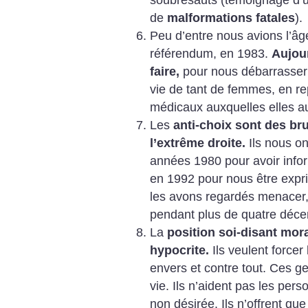
de
malformations fatales
).
Peu d’entre nous avions l’âg
référendum, en 1983.
Aujou
faire,
pour nous débarrasser 
vie de tant de femmes, en re
médicaux auxquelles elles au
Les
anti-choix sont des bru
l’extrême droite.
Ils nous on
années 1980 pour avoir info
en 1992 pour nous être expr
les avons regardés menacer,
pendant plus de quatre déce
La
position soi-disant mor
hypocrite.
Ils veulent forcer
envers et contre tout. Ces ge
vie. Ils n’aident pas les per
non désirée. Ils n’offrent qu