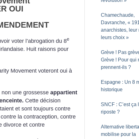
Movement
révolution
»
R OUI
Chamechaude,
Davranche, «
191
MENDEMENT
anarchistes, leur 
leurs choix
»
e
voir voter l’abrogation du 8
rlandaise. Huit raisons pour
Grève
! Pas grèv
Grève
! Pour qui
prennent-ils
?
rity Movement voteront oui à
Espagne : Un 8 
historique
ou non une grossesse
appartient
enceinte.
Cette décision
SNCF : C’est ça 
taient et sont toujours contre
riposte
?
 contre la contraception, contre
e divorce et contre
Alternative libert
mobilise pour la