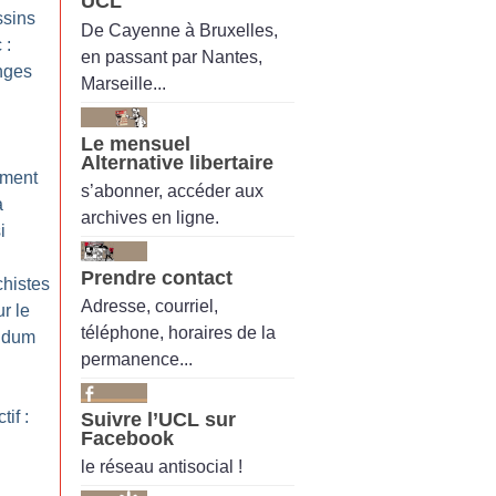
UCL
ssins
De Cayenne à Bruxelles,
 :
en passant par Nantes,
nges
Marseille...
Le mensuel
Alternative libertaire
ément
s’abonner, accéder aux
a
archives en ligne.
i
Prendre contact
chistes
Adresse, courriel,
r le
téléphone, horaires de la
endum
permanence...
if :
Suivre l’UCL sur
Facebook
le réseau antisocial !