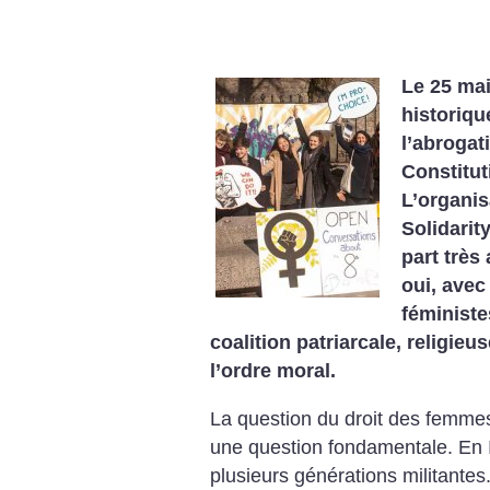
Le 25 mai
historiqu
l’abrogat
Constitut
L’organis
Solidari
part très
oui, avec
féministe
coalition patriarcale, religieu
l’ordre moral.
La question du droit des femmes
une question fondamentale. En 
plusieurs générations militante