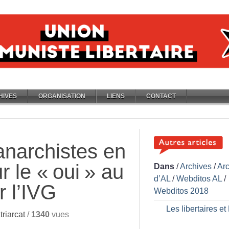
HIVES
ORGANISATION
LIENS
CONTACT
 anarchistes en
 le «
oui
» au
Dans
/
Archives
/
Ar
d’AL
/
Webditos AL
/
r l’IVG
Webditos 2018
Les libertaires et
riarcat
/
1340
vues