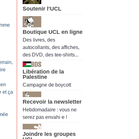
Soutenir l’UCL
comme
Boutique UCL en ligne
Des livres, des
autocollants, des affiches,
des DVD, des tee-shirts...
rrain,
ire
Libération de la
Palestine
een
Campagne de boycott
 et ça
Recevoir la newsletter
Hebdomadaire : vous ne
amée
serez pas envahi·e !
Joindre les groupes