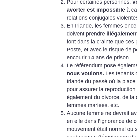
Pour certaines personnes,
v
avorter est impossible
à ca
relations conjugales violente
En Irlande, les femmes encei
doivent prendre
illégalemen
font dans la crainte que ces p
Poste, et avec le risque de po
encourir 14 ans de prison.
Le référendum pose égalem
nous voulons.
Les tenants d
Irlande du passé où la place
pour assurer la reproduction d
également du divorce, de la c
femmes mariées, etc.
Aucune femme ne devrait avo
en elle dans l’ignorance de ce
mouvement était normal ou s’i
soubresauts (témoignage d’u