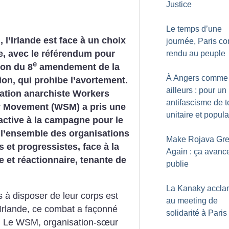
Justice
Le temps d’une
, l’Irlande est face à un choix
journée, Paris 
e, avec le référendum pour
rendu au peuple
e
ion du 8
amendement de la
À Angers comme
ion, qui prohibe l’avortement.
ailleurs : pour un
ation anarchiste Workers
antifascisme de te
ty Movement (WSM) a pris une
unitaire et popula
 active à la campagne pour le
 l’ensemble des organisations
Make Rojava Gr
s et progressistes, face à la
Again : ça avance
se et réactionnaire,
tenante de
publie
La Kanaky accl
 à disposer de leur corps est
au meeting de
Irlande, ce combat a façonné
solidarité à Paris
s. Le WSM, organisation-sœur