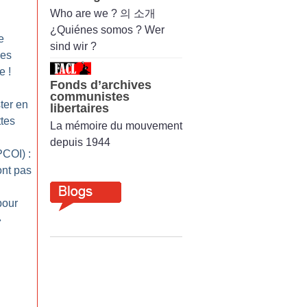
Who are we ? 의 소개
¿Quiénes somos ? Wer
e
sind wir ?
des
ve
!
Fonds d’archives
communistes
ter en
libertaires
ttes
La mémoire du mouvement
depuis 1944
COI) :
ont pas
pour
»