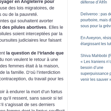
oyager en Angleterre pour
défense d’Afrîn
use des lois migratoires, de
s ou de la pauvreté.
Deliveroo : pas d
pourboire, mais 
ntes qui souhaitent avorter
sous pour la grè
t des pilules abortives
. Elles le
ilules soient interceptées par la
En Aveyron, résis
ursuites judiciaires leur faisant
élargissant les lu
ent
la question de l’Irlande que
Shiva Mahbobi (P
u non veulent le retour à une
«
Les Iraniens n’
 des femmes était à la maison,
besoin d’une
e la famille. D’où l’interdiction
superpuissance 
ontraception, du travail pour les
venir les sauver
ir à endurer la mort d’un fœtus
 qu’il ressent, sans savoir si tel
l s’agissait de ses derniers
ne femme dont le fœtus souffrait