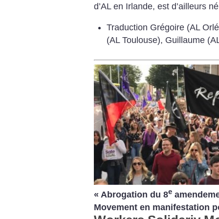
d’AL en Irlande, est d’ailleurs né
Traduction Grégoire (AL Orl
(AL Toulouse), Guillaume (AL
e
«
Abrogation du 8
amendeme
Movement en manifestation pou