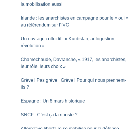
la mobilisation aussi
Irlande : les anarchistes en campagne pour le «
oui
»
au référendum sur l’IVG
Un ouvrage collectif : «
Kurdistan, autogestion,
révolution
»
Chamechaude, Davranche, «
1917, les anarchistes,
leur rôle, leurs choix
»
Grève
! Pas grève
! Grève
! Pour qui nous prennent-
ils
?
Espagne : Un 8 mars historique
SNCF : C’est ça la riposte
?
Alternative libertaire se mobilise pour la défense