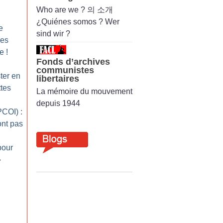
Who are we ? 의 소개
¿Quiénes somos ? Wer
e
sind wir ?
des
ve
!
Fonds d’archives
communistes
ter en
libertaires
ttes
La mémoire du mouvement
depuis 1944
COI) :
ont pas
pour
»