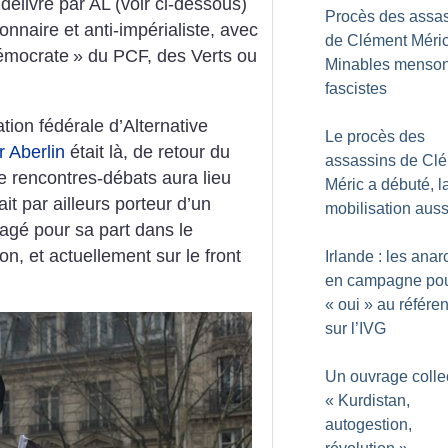
délivré par AL (voir ci-dessous)
Procès des assa
ionnaire et anti-impérialiste, avec
de Clément Méric
émocrate
» du PCF, des Verts ou
Minables menso
fascistes
ation fédérale d’Alternative
Le procès des
r Aberlin
était là, de retour du
assassins de Cl
e rencontres-débats aura lieu
Méric a débuté, l
ait par ailleurs porteur d’un
mobilisation auss
agé pour sa part dans le
ion, et actuellement sur le front
Irlande : les anar
en campagne pou
«
oui
» au référ
sur l’IVG
Un ouvrage collect
«
Kurdistan,
autogestion,