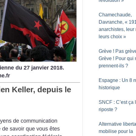
révolution
»
Chamechaude,
Davranche, «
191
anarchistes, leur 
leurs choix
»
Grève
! Pas grèv
Grève
! Pour qui
prennent-ils
?
ienne du 27 janvier 2018.
e.fr
Espagne : Un 8 
n Keller, depuis le
historique
SNCF : C’est ça 
riposte
?
oyens de communication
Alternative libert
 de savoir que vous êtes
mobilise pour la