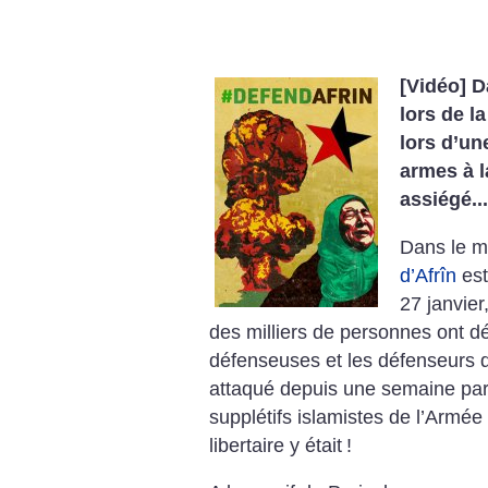
[Vidéo] D
lors de l
lors d’un
armes à l
assiégé...
Dans le m
d’Afrîn
est
27 janvier
des milliers de personnes ont déf
défenseuses et les défenseurs 
attaqué depuis une semaine par 
supplétifs islamistes de l’Armée 
libertaire y était
!