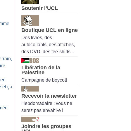
Soutenir l’UCL
comme
Boutique UCL en ligne
Des livres, des
autocollants, des affiches,
des DVD, des tee-shirts...
rrain,
ire
Libération de la
Palestine
een
Campagne de boycott
 et ça
Recevoir la newsletter
Hebdomadaire : vous ne
amée
serez pas envahi·e !
Joindre les groupes