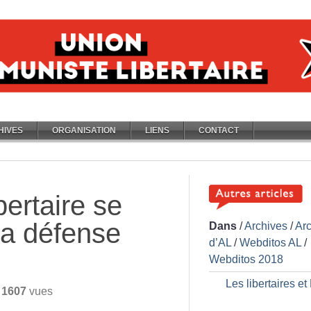
HIVES
ORGANISATION
LIENS
CONTACT
bertaire se
la défense
Dans
/
Archives
/
Ar
d’AL
/
Webditos AL
/
Webditos 2018
Les libertaires et
/
1607
vues