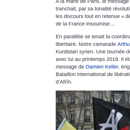
A la manif de Paris, le message 
tranchait, par sa tonalité révolut
les discours tout en retenue «
d
de la France insoumise…
En parallèle se tenait la coordin
libertaire. Notre camarade
Arthu
Kurdistan syrien. Une tournée d
avec lui au printemps 2018. Il ét
message de
Damien Keller
, eng
Bataillon international de libérat
d’Afrîn.