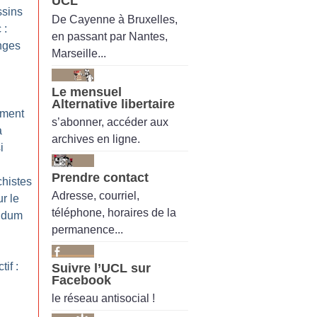
UCL
ssins
De Cayenne à Bruxelles,
 :
en passant par Nantes,
nges
Marseille...
Le mensuel
Alternative libertaire
ément
s’abonner, accéder aux
a
archives en ligne.
i
Prendre contact
chistes
Adresse, courriel,
r le
téléphone, horaires de la
endum
permanence...
if :
Suivre l’UCL sur
Facebook
le réseau antisocial !