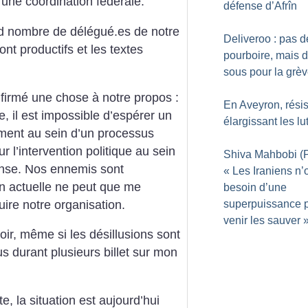
une coordination fédérale.
défense d’Afrîn
nd nombre de délégué.es de notre
Deliveroo : pas d
nt productifs et les textes
pourboire, mais 
sous pour la grè
firmé une chose à notre propos :
En Aveyron, résis
, il est impossible d’espérer un
élargissant les lu
cement au sein d’un processus
r l’intervention politique au sein
Shiva Mahbobi (P
ense. Nos ennemis sont
«
Les Iraniens n’
on actuelle ne peut que me
besoin d’une
uire notre organisation.
superpuissance 
venir les sauver
oir, même si les désillusions sont
s durant plusieurs billet sur mon
 la situation est aujourd’hui