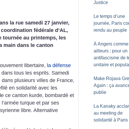
Justice
Le temps d’une
ans la rue samedi 27 janvier,
journée, Paris 
a coordination fédérale d’AL,
rendu au peuple
e tournée au printemps, les
À Angers comme
a main dans le canton
ailleurs : pour un
antifascisme de te
unitaire et popula
ouvement libertaire,
la défense
 dans tous les esprits.
Samedi
Make Rojava Gr
, dans plusieurs villes de France,
Again : ça avance
ilé en solidarité avec les
publie
de ce canton kurde, bombardé et
l’armée turque et par ses
La Kanaky accl
syrienne libre. Alternative
au meeting de
solidarité à Paris