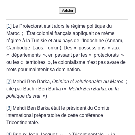
Valider
[
1
]
Le Protectorat était alors le régime politique du
Maroc
; l’État colonial français appliquait ce même
régime à la Tunisie et aux pays de l’Indochine (Annam,
Cambodge, Laos, Tonkin). Des «
possessions
» aux
«
départements
», en passant
par les «
protectorats
»
ou les «
territoires
», le colonialisme n’est pas avare de
mots pour maintenir sa domination.
[
2
]
Mehdi Ben Barka,
Opinion révolutionnaire au Maroc
;
cité par Bachir Ben Barka (
«
Mehdi Ben Barka, ou la
politique du vrai
»
)
[
3
]
Mehdi Ben Barka était le président du Comité
international préparatoire de cette conférence
Tricontinentale.
[
4
]
Brieux Jean-Jacques, «
La Tricontinentale
», in