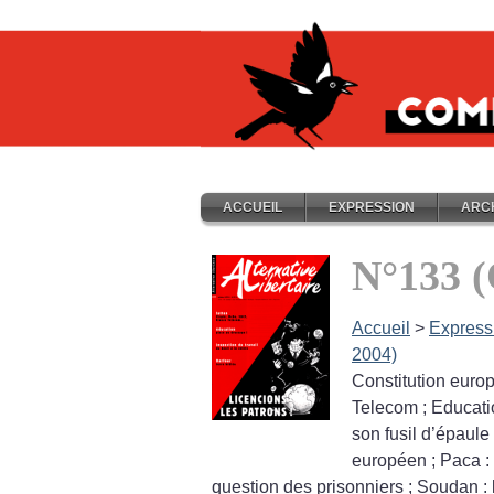
ACCUEIL
EXPRESSION
ARC
N°133 (
Accueil
>
Express
2004)
Constitution eur
Telecom
; Educati
son fusil d’épaule
européen
; Paca :
question des prisonniers
; Soudan : 