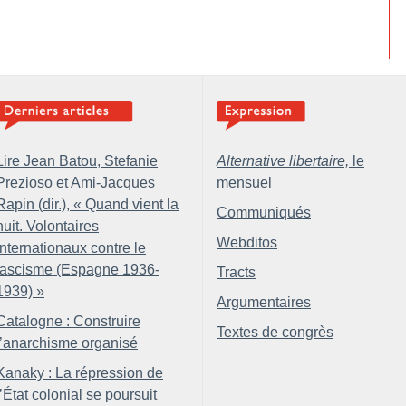
Lire Jean Batou, Stefanie
Alternative libertaire,
le
Prezioso et Ami-Jacques
mensuel
Rapin (dir.), «
Quand vient la
Communiqués
nuit. Volontaires
Webditos
internationaux contre le
fascisme (Espagne 1936-
Tracts
1939)
»
Argumentaires
Catalogne : Construire
Textes de congrès
l’anarchisme organisé
Kanaky : La répression de
l’État colonial se poursuit