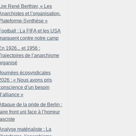
Lire René Berthier, «
Les
Anarchistes et l’organisation.
Plateforme-Synthèse
»
Football : La FIFA et les USA
marquent contre notre camp
En 1926... et 1956 :
Trajectoires de l’anarchisme
organisé
Journées écosyndicales
2026 : «
Nous avons pris
conscience d’un besoin
d’alliance
»
Attaque de la pride de Berlin :
faire front uni face à l’horreur
fasciste
Analyse matérialiste : La