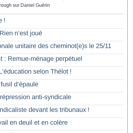
rough sur Daniel Guérin
e
!
Rien n’est joué
nale unitaire des cheminot(e)s le 25/11
t : Remue-ménage perpétuel
: L’éducation selon Thélot
!
usil d’épaule
 répression anti-syndicale
dicaliste devant les tribunaux
!
ail en deuil et en colère