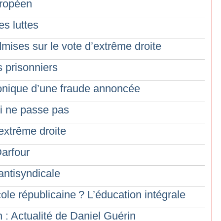
uropéen
s luttes
mises sur le vote d’extrême droite
s prisonniers
ronique d’une fraude annoncée
i ne passe pas
extrême droite
Darfour
ntisyndicale
cole républicaine
? L’éducation intégrale
: Actualité de Daniel Guérin