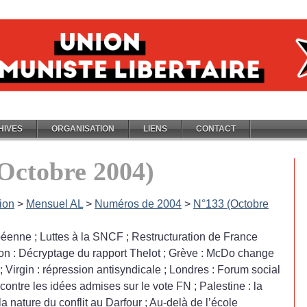
HIVES
ORGANISATION
LIENS
CONTACT
Octobre 2004)
ion
>
Mensuel AL
>
Numéros de 2004
>
N°133 (Octobre
opéenne
; Luttes à la SNCF
; Restructuration de France
on : Décryptage du rapport Thelot
; Grève : McDo change
; Virgin : répression antisyndicale
; Londres : Forum social
 contre les idées admises sur le vote FN
; Palestine : la
la nature du conflit au Darfour
; Au-delà de l’école