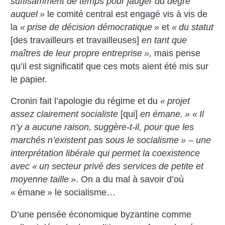
suffisamment de temps pour jauger du degré
auquel
»
le comité central est engagé vis à vis de
la
«
prise de décision démocratique
»
et
«
du statut
[des travailleurs et travailleuses]
en tant que
maîtres de leur propre entreprise
»,
mais pense
qu’il est significatif que ces mots aient été mis sur
le papier.
Cronin fait l’apologie du régime et du
«
projet
assez clairement socialiste
[qui]
en émane.
»
«
Il
n’y a aucune raison, suggère-t-il, pour que les
marchés n’existent pas sous le socialisme
» – une
interprétation libérale qui permet la coexistence
avec «
un secteur privé des services de petite et
moyenne taille
»
. On a du mal à savoir d’où
«
émane
» le socialisme…
D’une pensée économique byzantine comme