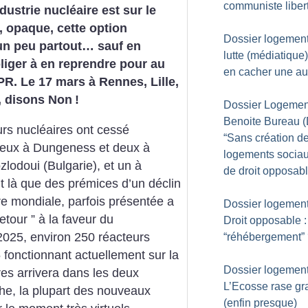
communiste liber
dustrie nucléaire est sur le
 opaque, cette option
Dossier logement
un peu partout… sauf en
lutte (médiatique
bliger à en reprendre pour au
en cacher une au
PR. Le 17 mars à Rennes, Lille,
, disons Non
!
Dossier Logement
Benoite Bureau (
urs nucléaires ont cessé
“Sans création d
 deux à Dungeness et deux à
logements sociau
zlodoui (Bulgarie), et un à
de droit opposabl
it là que des prémices d’un déclin
ire mondiale, parfois présentée a
Dossier logement
etour ” à la faveur du
Droit opposable :
 2025, environ 250 réacteurs
“réhébergement”
 fonctionnant actuellement sur la
Dossier logement
res arrivera dans les deux
L’Ecosse rase gra
he, la plupart des nouveaux
(enfin presque)