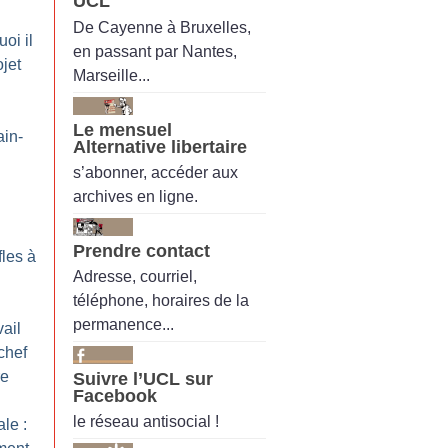
UCL
De Cayenne à Bruxelles,
oi il
en passant par Nantes,
ojet
Marseille...
Le mensuel
ain-
Alternative libertaire
s’abonner, accéder aux
archives en ligne.
Prendre contact
fles à
Adresse, courriel,
téléphone, horaires de la
permanence...
ail
chef
re
Suivre l’UCL sur
Facebook
le réseau antisocial !
le :