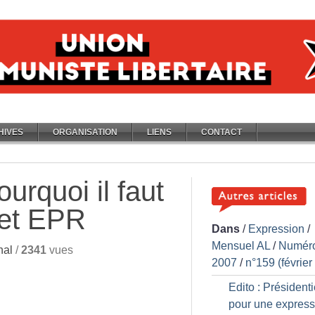
HIVES
ORGANISATION
LIENS
CONTACT
ourquoi il faut
jet EPR
Dans
/
Expression
/
Mensuel AL
/
Numér
nal
/
2341
vues
2007
/
n°159 (février
Edito : Présidentie
pour une express