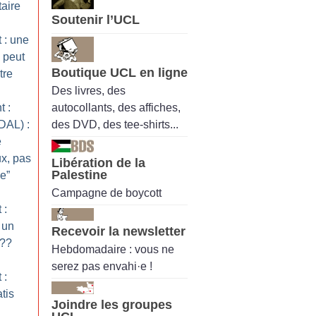
taire
Soutenir l’UCL
 : une
) peut
Boutique UCL en ligne
tre
Des livres, des
autocollants, des affiches,
 :
des DVD, des tee-shirts...
DAL) :
e
x, pas
Libération de la
Palestine
e”
Campagne de boycott
 :
 un
Recevoir la newsletter
??
Hebdomadaire : vous ne
serez pas envahi·e !
 :
tis
Joindre les groupes