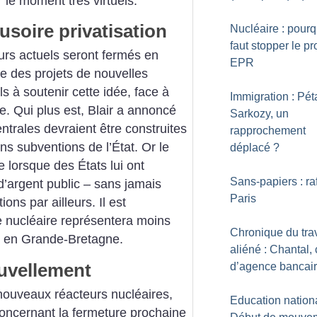
 le moment très virtuels.
usoire privatisation
Nucléaire : pourqu
faut stopper le pr
urs actuels seront fermés en
EPR
e des projets de nouvelles
ls à soutenir cette idée, face à
Immigration : Pét
e. Qui plus est, Blair a annoncé
Sarkozy, un
ntrales devraient être construites
rapprochement
ns subventions de l’État. Or le
déplacé
?
 lorsque des États lui ont
Sans-papiers : ra
argent public – sans jamais
Paris
ns par ailleurs. Il est
e nucléaire représentera moins
Chronique du trav
 en Grande-Bretagne.
aliéné : Chantal, 
ouvellement
d’agence bancai
ouveaux réacteurs nucléaires,
Education nationa
concernant la fermeture prochaine