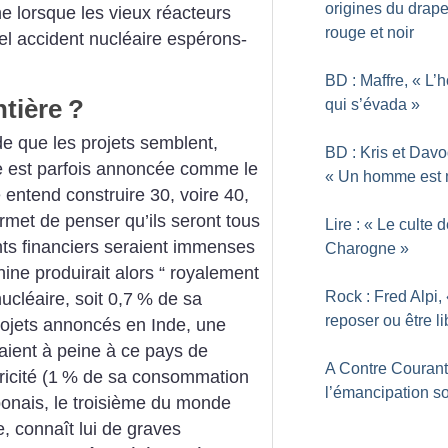
origines du drap
ne lorsque les vieux réacteurs
rouge et noir
el accident nucléaire espérons-
BD : Maffre, «
L’
ntière
?
qui s’évada
»
e que les projets semblent,
BD : Kris et Dav
ne est parfois annoncée comme le
«
Un homme est 
e entend construire 30, voire 40,
met de penser qu’ils seront tous
Lire : «
Le culte d
nts financiers seraient immenses
Charogne
»
hine produirait alors “ royalement
Rock : Fred Alpi,
ucléaire, soit 0,7
% de sa
reposer ou être li
ojets annoncés en Inde, une
aient à peine à ce pays de
A Contre Courant
icité (1
% de sa consommation
l’émancipation so
ponais, le troisième du monde
e, connaît lui de graves