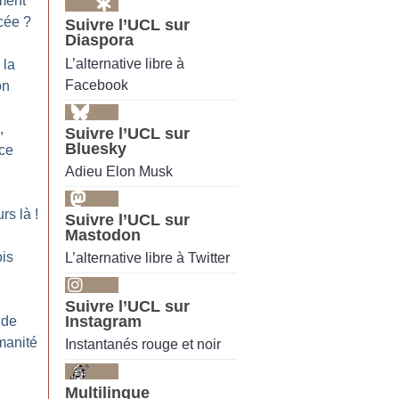
ment
cée
?
Suivre l’UCL sur
Diaspora
L’alternative libre à
 la
Facebook
on
,
Suivre l’UCL sur
Bluesky
ce
Adieu Elon Musk
rs là
!
Suivre l’UCL sur
Mastodon
is
L’alternative libre à Twitter
Suivre l’UCL sur
Instagram
 de
manité
Instantanés rouge et noir
Multilingue