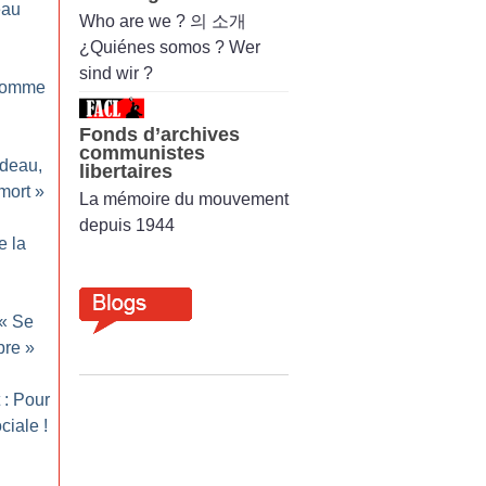
eau
Who are we ? 의 소개
¿Quiénes somos ? Wer
sind wir ?
homme
Fonds d’archives
communistes
odeau,
libertaires
mort
»
La mémoire du mouvement
depuis 1944
e la
 «
Se
bre
»
 : Pour
ciale
!