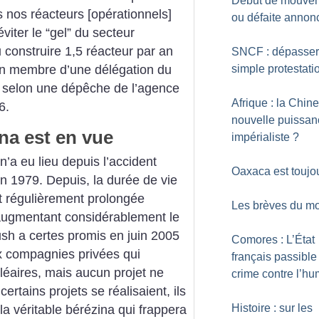
Début de mouve
s nos réacteurs [opérationnels]
ou défaite annon
viter le “gel” du secteur
llu construire 1,5 réacteur par an
SNCF : dépasser
un membre d’une délégation du
simple protestati
s selon une dépêche de l’agence
Afrique : la Chine
6.
nouvelle puissan
ina est en vue
impérialiste
?
a eu lieu depuis l’accident
Oaxaca est toujou
en 1979. Depuis, la durée de vie
st régulièrement prolongée
Les brèves du mo
 augmentant considérablement le
sh a certes promis en juin 2005
Comores : L’État
x compagnies privées qui
français passible
léaires, mais aucun projet ne
crime contre l’hu
rtains projets se réalisaient, ils
Histoire : sur les
la véritable bérézina qui frappera