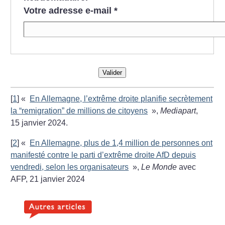
Votre adresse e-mail
*
Valider
[
1
]
«
En Allemagne, l’extrême droite planifie secrètement
la “remigration” de millions de citoyens
»,
Mediapart
,
15 janvier 2024.
[
2
]
«
En Allemagne, plus de 1,4 million de personnes ont
manifesté contre le parti d’extrême droite AfD depuis
vendredi, selon les organisateurs
»,
Le Monde
avec
AFP, 21 janvier 2024