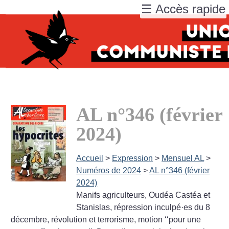
☰ Accès rapide
AL n°346 (février
2024)
Accueil
>
Expression
>
Mensuel AL
>
Numéros de 2024
>
AL n°346 (février
2024)
Manifs agriculteurs, Oudéa Castéa et
Stanislas, répression inculpé
·
es du 8
décembre, révolution et terrorisme, motion ‘‘pour une