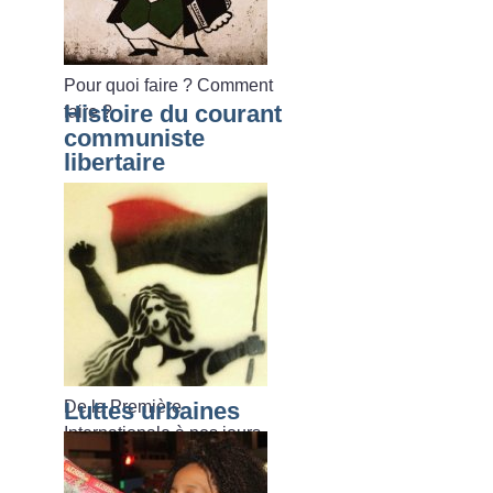
Pour quoi faire
? Comment
Histoire du courant
faire
?
communiste
libertaire
De la Première
Luttes urbaines
Internationale à nos jours.