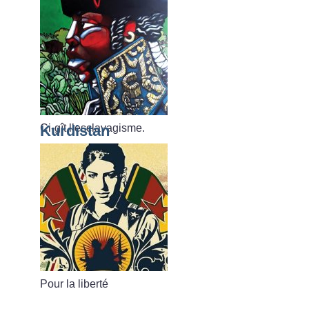
Ci-gît l’esclavagisme.
Kurdistan
Pour la liberté