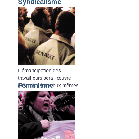
Syndicalisme
L’émancipation des
travailleurs sera l’œuvre
Féminisme
des travailleurs eux-mêmes