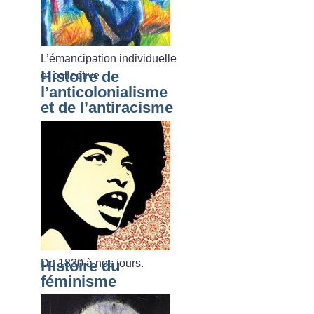
L’émancipation individuelle
Histoire de
et collective
l’anticolonialisme
et de l’antiracisme
De 1830 à nos jours.
Histoire du
féminisme