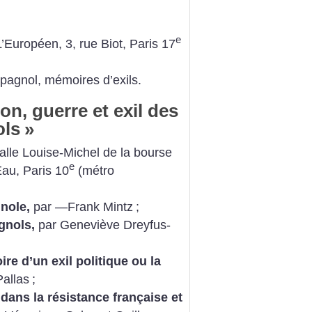
e
’Européen, 3, rue Biot, Paris 17
agnol, mémoires d’exils.
on, guerre et exil des
ols
»
alle Louise-Michel de la bourse
e
Eau, Paris 10
(métro
nole,
par —Frank Mintz
;
gnols,
par Geneviève Dreyfus-
;
re d’un exil politique ou la
Pallas
;
ans la résistance française et