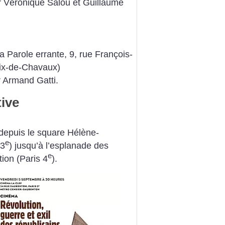
 Véronique Salou et Guillaume
 Parole errante, 9, rue François-
oix-de-Chavaux)
 Armand Gatti.
ive
depuis le square Hélène-
e
13
) jusqu’à l’esplanade des
e
ion (Paris 4
).