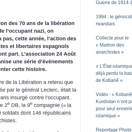
Guerre de 1914-
1994 : le génoci
ion des 70 ans de la libération
rwandais
de l’occupant nazi, on
Collecte pour le
a pas, cette année, l’action des
«
Maitron des
stes et libertaires espagnols
anarchistes
»
rent part. L’association 24 Août
anise une série d’événements
«
L’État islamiqu
nter cette histoire.
déjà perdu la bata
de Kobanê
»
e de la Libération a retenu que
 par le général Leclerc, était la
Vidéo : «
Kobanê 
ris insurgé contre l’occupant.
Kurdistan n’ont p
e
e
te 2
DB, la 9
compagnie («
la
pour seul ennemi 
 soldats dont 146 républicains
islamique
»
histes.
Reportage Photo 