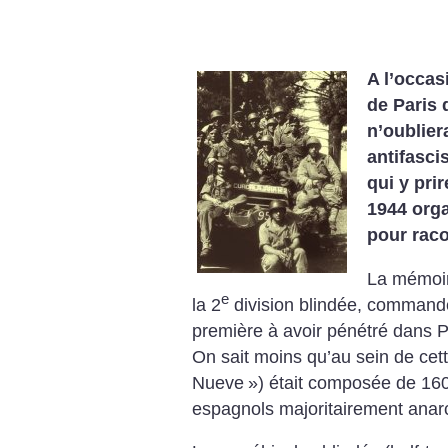
A l’occas
de Paris 
n’oublier
antifasci
qui y pri
1944 org
pour raco
La mémoir
e
la 2
division blindée, commandée
première à avoir pénétré dans Pa
On sait moins qu’au sein de cet
Nueve
») était composée de 160
espagnols majoritairement anarc