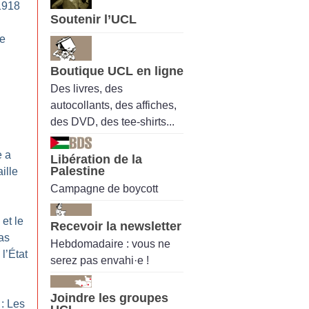
1918
Soutenir l’UCL
de
Boutique UCL en ligne
Des livres, des
autocollants, des affiches,
des DVD, des tee-shirts...
e a
Libération de la
Palestine
ille
Campagne de boycott
et le
Recevoir la newsletter
as
Hebdomadaire : vous ne
l’État
serez pas envahi·e !
Joindre les groupes
: Les