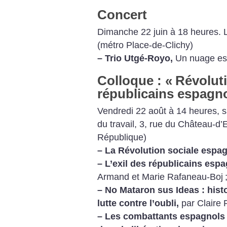
Concert
Dimanche 22 juin à 18 heures. L
(métro Place-de-Clichy)
–
Trio Utgé-Royo,
Un nuage esp
Colloque : «
Révoluti
républicains espagn
Vendredi 22 août à 14 heures, s
du travail, 3, rue du Château-d’
République)
–
La Révolution sociale espag
–
L’exil des républicains espa
Armand et Marie Rafaneau-Boj
–
No Mataron sus Ideas : histoi
lutte contre l’oubli,
par Claire 
–
Les combattants espagnols d