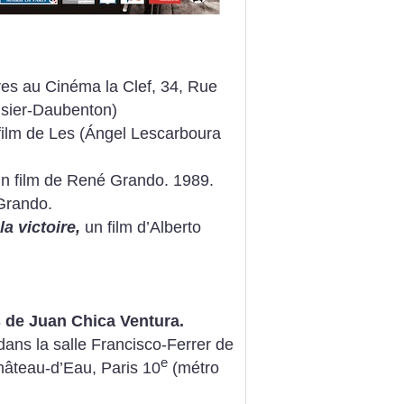
es au Cinéma la Clef, 34, Rue
nsier-Daubenton)
film de Les (Ángel Lescarboura
n film de René Grando. 1989.
Grando.
a victoire,
un film d’Alberto
s de Juan Chica Ventura.
dans la salle Francisco-Ferrer de
e
hâteau-d’Eau, Paris 10
(métro