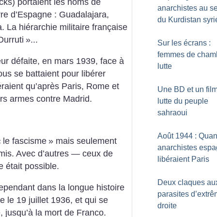
acks) portaient les noms de
anarchistes au s
rre d’Espagne : Guadalajara,
du Kurdistan syri
 La hiérarchie militaire française
Durruti
»...
Sur les écrans :
femmes de cham
r défaite, en mars 1939, face à
lutte
ous se battaient pour libérer
raient qu’après Paris, Rome et
Une BD et un film
eurs armes contre Madrid.
lutte du peuple
sahraoui
Août 1944 : Qua
«
le fascisme
» mais seulement
anarchistes espa
emis. Avec d’autres — ceux de
libéraient Paris
 était possible.
Deux claques au
cependant dans la longue histoire
parasites d’extr
e le 19 juillet 1936, et qui se
droite
é, jusqu’à la mort de Franco.