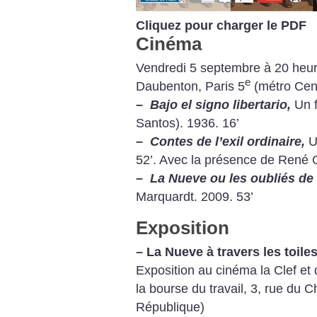
Cliquez pour charger le PDF
Cinéma
Vendredi 5 septembre à 20 heur
e
Daubenton, Paris 5
(métro Ce
–
Bajo el signo libertario,
Un 
Santos). 1936. 16’
–
Contes de l’exil ordinaire,
U
52’. Avec la présence de René 
–
La Nueve ou les oubliés de l
Marquardt. 2009. 53’
Exposition
–
La Nueve à travers les toile
Exposition au cinéma la Clef et 
la bourse du travail, 3, rue du C
République)