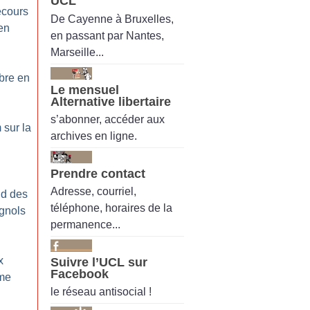
UCL
ecours
De Cayenne à Bruxelles,
en
en passant par Nantes,
Marseille...
bre en
Le mensuel
Alternative libertaire
s’abonner, accéder aux
 sur la
archives en ligne.
Prendre contact
Adresse, courriel,
nd des
téléphone, horaires de la
gnols
permanence...
x
Suivre l’UCL sur
Facebook
ême
le réseau antisocial !