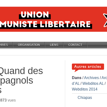
HIVES
ORGANISATION
LIENS
CONTACT
 Quand des
spagnols
Dans
/
Archives
/
Ar
d’AL
/
Webditos AL
/
s
Webditos 2014
Chiapas
2873
vues