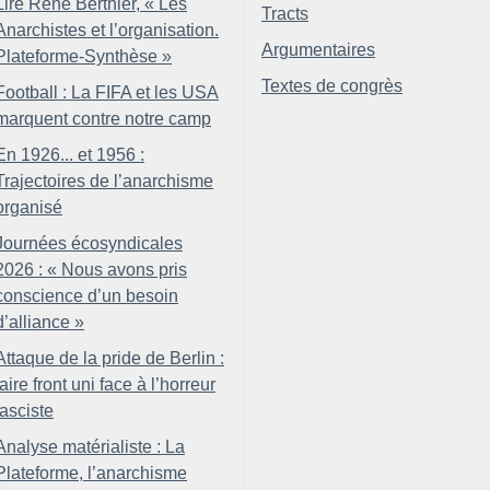
Lire René Berthier, «
Les
Tracts
Anarchistes et l’organisation.
Argumentaires
Plateforme-Synthèse
»
Textes de congrès
Football : La FIFA et les USA
marquent contre notre camp
En 1926... et 1956 :
Trajectoires de l’anarchisme
organisé
Journées écosyndicales
2026 : «
Nous avons pris
conscience d’un besoin
d’alliance
»
Attaque de la pride de Berlin :
faire front uni face à l’horreur
fasciste
Analyse matérialiste : La
Plateforme, l’anarchisme