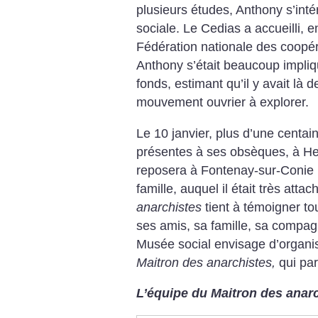
plusieurs études, Anthony s’int
sociale. Le Cedias a accueilli, e
Fédération nationale des coopé
Anthony s’était beaucoup impliq
fonds, estimant qu’il y avait l
mouvement ouvrier à explorer.
Le 10 janvier, plus d’une centai
présentes à ses obsèques, à Herbl
reposera à Fontenay-sur-Conie (E
famille, auquel il était très atta
anarchistes
tient à témoigner tou
ses amis, sa famille, sa compag
Musée social envisage d’organi
Maitron des anarchistes,
qui par
L’équipe du Maitron des anar