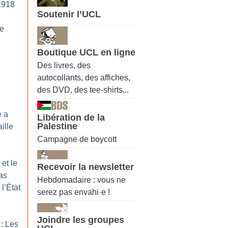
1918
Soutenir l’UCL
de
Boutique UCL en ligne
Des livres, des
autocollants, des affiches,
des DVD, des tee-shirts...
e a
Libération de la
Palestine
ille
Campagne de boycott
et le
Recevoir la newsletter
as
Hebdomadaire : vous ne
l’État
serez pas envahi·e !
Joindre les groupes
: Les