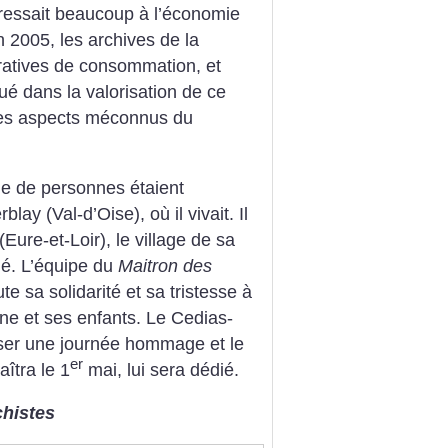
éressait beaucoup à l’économie
n 2005, les archives de la
ratives de consommation, et
ué dans la valorisation de ce
à des aspects méconnus du
ne de personnes étaient
ay (Val-d’Oise), où il vivait. Il
ure-et-Loir), le village de sa
ché. L’équipe du
Maitron des
te sa solidarité et sa tristesse à
ne et ses enfants. Le Cedias-
ser une journée hommage et le
er
aîtra le 1
mai, lui sera dédié.
chistes