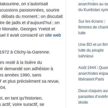
akounine, on s’autorisait
anarchistes au s
du Kurdistan syri
scussions passionnées, sourire
es débats du moment
; on discutait
Sur les écrans :
re de jadis et d’aujourd’hui
; on
femmes de cham
re Monatte, Georges Yvetot et
lutte
uel il avait consacré un
site web
Une BD et un film
lutte du peuple
 1972 à Clichy-la-Garenne.
sahraoui
urs resté à la lisière du
Août 1944 : Qua
voir demandé son adhésion à
anarchistes espa
 des années 1990, sans
libéraient Paris
CNT et plus précisément sa revue,
04.
Deux claques au
parasites d’extr
, en tant qu’historien,
droite
actif, voire suractif, se