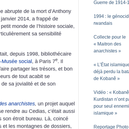
Guerre de 1914-
le abrupte de la mort d’Anthony
1994 : le génoci
5 janvier 2014, a frappé de
rwandais
 petit monde de l’histoire sociale,
rticulièrement sa sensibilité
Collecte pour le
«
Maitron des
anarchistes
»
ait, depuis 1998, bibliothécaire
e
-Musée social
, à Paris 7
. Il
«
L’État islamiqu
faire partager les trésors, et bon
déjà perdu la bata
eurs de tout acabit se
de Kobanê
»
 de sa jovialité et de son
Vidéo : «
Kobanê 
Kurdistan n’ont p
des anarchistes
,
un projet auquel
pour seul ennemi 
se rendre au Cedias, c’était aussi
islamique
»
s son étroit bureau. Là, coincé
ns et les montagnes de dossiers,
Reportage Photo 