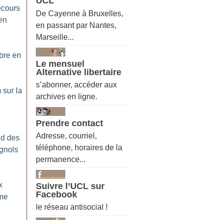
UCL
ecours
De Cayenne à Bruxelles,
en
en passant par Nantes,
Marseille...
bre en
Le mensuel
Alternative libertaire
s’abonner, accéder aux
 sur la
archives en ligne.
Prendre contact
Adresse, courriel,
nd des
téléphone, horaires de la
gnols
permanence...
x
Suivre l’UCL sur
Facebook
ême
le réseau antisocial !