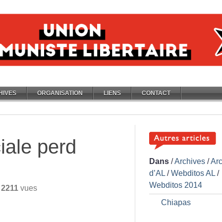
HIVES
ORGANISATION
LIENS
CONTACT
ciale perd
Dans
/
Archives
/
Ar
d’AL
/
Webditos AL
/
Webditos 2014
/
2211
vues
Chiapas