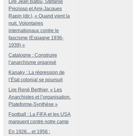
Lire Jean Batou, Stefanie
Prezioso et Ami-Jacques
Rapin (dir.), «
Quand vient la
nuit. Volontaires
internationaux contre le
fascisme (Espagne 1936-
1939)
»
Catalogne : Construire
l’anarchisme organisé
Kanaky : La répression de
l’État colonial se poursuit
Lire René Berthier, «
Les
Anarchistes et l’organisation.
Plateforme-Synthèse
»
Football : La FIFA et les USA
marquent contre notre camp
En 1926... et 1956 :