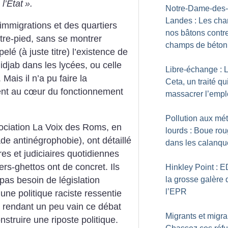
l’État
».
Notre-Dame-des-
Landes : Les cha
mmigrations et des quartiers
nos bâtons contre
tre-pied, sans se montrer
champs de béton
elé (à juste titre) l’existence de
hidjab dans les lycées, ou celle
Libre-échange : 
Mais il n’a pu faire la
Ceta, un traité qu
ient au cœur du fonctionnement
massacrer l’empl
Pollution aux mé
sociation La Voix des Roms, en
lourds : Boue ro
ade antinégrophobie), ont détaillé
dans les calanqu
res et judiciaires quotidiennes
iers-ghettos ont de concret. Ils
Hinkley Point : E
la grosse galère 
t pas besoin de législation
l’EPR
une politique raciste ressentie
, rendant un peu vain ce débat
Migrants et migra
struire une riposte politique.