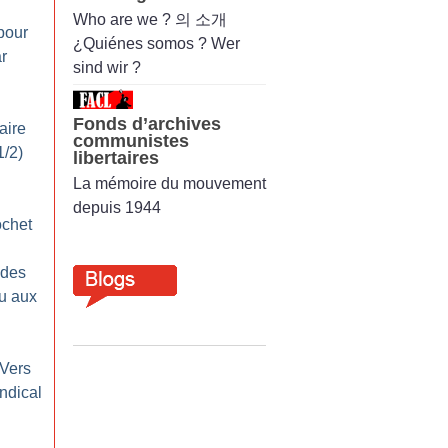
Who are we ? 의 소개
pour
¿Quiénes somos ? Wer
r
sind wir ?
Fonds d’archives
aire
communistes
1/2)
libertaires
La mémoire du mouvement
depuis 1944
ochet
 des
eu aux
 Vers
ndical