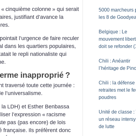
 «
cinquième colonne
» qui serait
5000 marcheurs 
res, justifiant d’avance la
les 8 de Goodyea
res.
Belgique : Le
ointait l’urgence de faire reculer
mouvement libert
l dans les quartiers populaires,
doit se refonder (
atait le repli nationaliste qui
Chili : Anéantir
ne.
l’héritage de Pin
terme inapproprié
?
Chili : la défense
 traversé toute cette journée :
retraites met le f
de l’universalisme.
poudres
e la LDH) et Esther Benbassa
Unité de classe :
liser l’expression «
racisme
un réseau intersy
iste pas (pas encore) de lois
de lutte
é française. Ils préfèrent donc