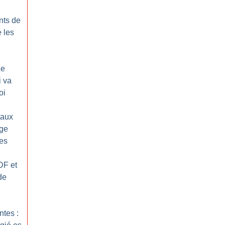
nts de
 les
Le
i va
oi
taux
uge
es
DF et
de
ntes :