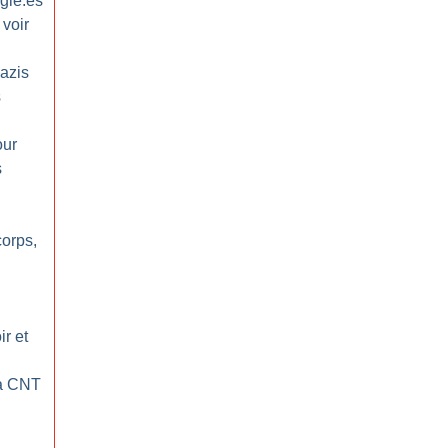
gié.es
 voir
azis
s
our
s
orps,
ir et
la CNT