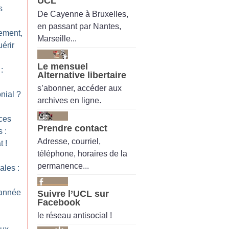
UCL
s
De Cayenne à Bruxelles,
en passant par Nantes,
tement,
Marseille...
uérir
Le mensuel
:
Alternative libertaire
s’abonner, accéder aux
nial
?
archives en ligne.
nces
Prendre contact
 :
Adresse, courriel,
t
!
téléphone, horaires de la
permanence...
ales :
 année
Suivre l’UCL sur
Facebook
le réseau antisocial !