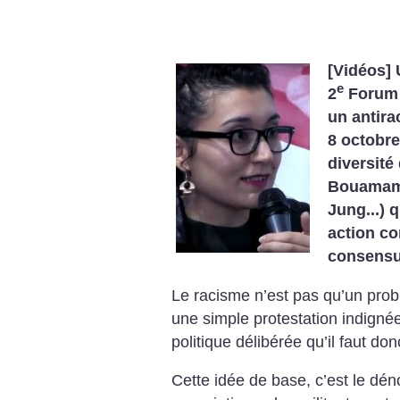
[Vidéos] 
e
2
Forum
un antira
8 octobre
diversité
Bouamama
Jung...) 
action c
consens
Le racisme n’est pas qu’un pro
une simple protestation indigné
politique délibérée qu’il faut do
Cette idée de base, c’est le d