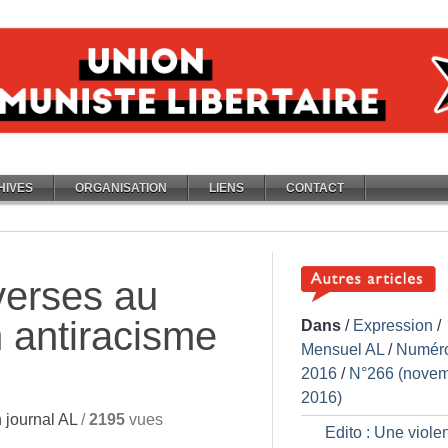
HIVES
ORGANISATION
LIENS
CONTACT
verses au
 antiracisme
Dans
/
Expression
/
Mensuel AL
/
Numér
2016
/
N°266 (nove
2016)
journal AL
/
2195
vues
Edito : Une viole