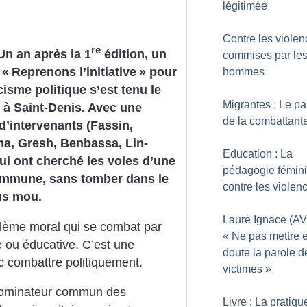
légitimée
Contre les viole
re
Un an après la 1
édition, un
commises par le
 «
Reprenons l’initiative
» pour
hommes
cisme politique s’est tenu le
Migrantes : Le pa
 à Saint-Denis. Avec une
de la combattant
 d’intervenants (Fassin,
, Gresh, Benbassa, Lin-
Education : La
qui ont cherché les voies d’une
pédagogie fémini
ommune, sans tomber dans le
contre les violen
us mou.
Laure Ignace (AV
blème moral qui se combat par
«
Ne pas mettre 
e ou éducative. C’est une
doute la parole d
nc combattre politiquement.
victimes
»
énominateur commun des
Livre : La pratiqu