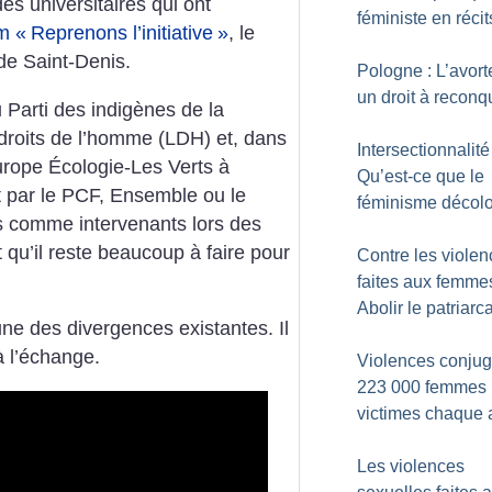
des universitaires qui ont
féministe en récit
m «
Reprenons l’initiative
»
, le
 de Saint-Denis.
Pologne : L’avor
un droit à reconq
du Parti des indigènes de la
 droits de l’homme (LDH) et, dans
Intersectionnalité 
Europe Écologie-Les Verts à
Qu’est-ce que le
nt par le PCF, Ensemble ou le
féminisme décolo
s comme intervenants lors des
qu’il reste beaucoup à faire pour
Contre les viole
faites aux femmes
Abolir le patriarca
ne des divergences existantes. Il
à l’échange.
Violences conjug
223 000 femmes
victimes chaque
Les violences