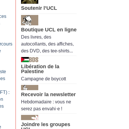
Soutenir l’UCL
nces
s
Boutique UCL en ligne
Des livres, des
autocollants, des affiches,
rcours
des DVD, des tee-shirts...
e
Libération de la
Palestine
ste
ces
Campagne de boycott
FT) :
Recevoir la newsletter
en
Hebdomadaire : vous ne
es
serez pas envahi·e !
Joindre les groupes
e