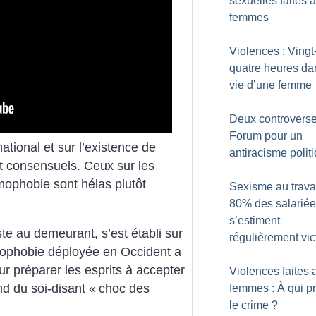
sexuelles faites 
femmes
Violences : Vingt
quatre heures da
vie d’une femme
Deux controvers
Forum pour un
ational et sur l’existence de
antiracisme polit
ôt consensuels. Ceux sur les
mophobie sont hélas plutôt
Sexisme au travai
80% des salarié
s’estiment
te au demeurant, s’est établi sur
régulièrement vi
lamophobie déployée en Occident a
r préparer les esprits à accepter
Violences faites 
nd du soi-disant «
choc des
femmes : À qui pr
le crime
?