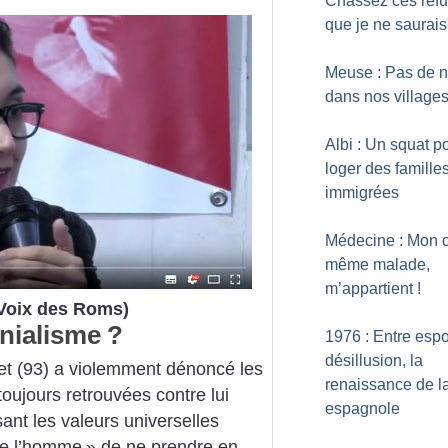
Chassez ces réfu
que je ne saurais
Meuse : Pas de n
dans nos village
Albi : Un squat p
loger des famille
immigrées
Médecine : Mon c
même malade,
m’appartient
!
 Voix des Roms)
nialisme
?
1976 : Entre espo
désillusion, la
let (93) a violemment dénoncé les
renaissance de 
toujours retrouvées contre lui
espagnole
nt les valeurs universelles
de l’homme
» de ne prendre en