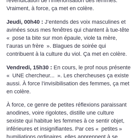
revendication de l’infériorisation des femmes.
Vraiment, à force, ça met en colère.
Jeudi, 00h40 :
J’entends des voix masculines et
avinées sous mes fenêtres qui chantent à tue-tête
«
pose ta bite sur mon épaule, viole ta mère,
t’auras un frère
». Blagues de soirée qui
contribuent à la culture du viol. Ça met en colère.
Vendredi, 15h30 :
En cours, le prof nous présente
«
UNE chercheur...
». Les chercheuses ça existe
aussi. À force l’invisibilisation des femmes, ça met
en colère.
À force, ce genre de petites réflexions paraissant
anodines, voire rigolotes, distille une culture
sexiste qui habitue les femmes à ce sentir objet,
inférieures et insignifiantes. Par ces «
petites
»
humiliations ordinaires, elles apprennent à se