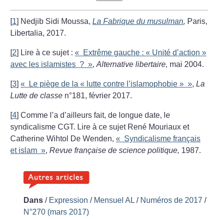
[
1
]
Nedjib Sidi Moussa,
La Fabrique du musulman
,
Paris,
Libertalia, 2017.
[
2
]
Lire à ce sujet :
«
Extrême gauche : «
Unité d’action
»
avec les islamistes
?
»
,
Alternative libertaire,
mai 2004.
[
3
]
«
Le piège de la «
lutte contre l’islamophobie
»
»
,
La
Lutte de classe
n°181, février 2017.
[
4
]
Comme l’a d’ailleurs fait, de longue date, le
syndicalisme CGT. Lire à ce sujet René Mouriaux et
Catherine Wihtol De Wenden,
«
Syndicalisme français
et islam
»
,
Revue française de science politique,
1987.
Dans
/
Expression
/
Mensuel AL
/
Numéros de 2017
/
N°270 (mars 2017)