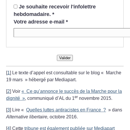
Je souhaite recevoir l'infolettre
hebdomadaire.
*
Votre adresse e-mail
*
Valider
[
1
]
Le texte d’appel est consultable sur le blog «
Marche
19 mars
» hébergé par Mediapart.
[
2
]
Voir
«
Ce qu’annonce le succès de la Marche pour la
er
dignité
»
, communiqué d’AL du 1
novembre 2015.
[
3
]
Lire «
Quelles luttes antiracistes en France
?
» dans
Alternative libertaire,
octobre 2016.
[
4
]
Cette
tribune est également publiée sur Mediapart