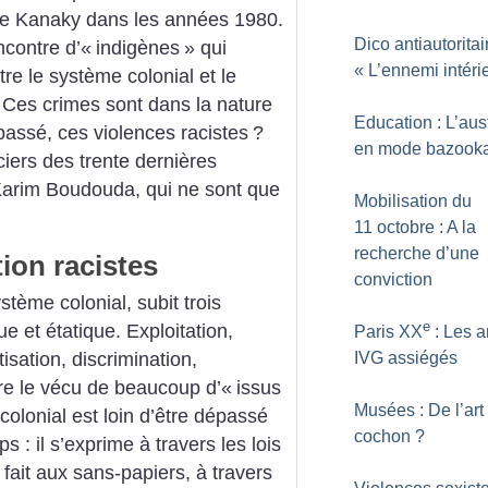
de Kanaky dans les années 1980.
Dico antiautoritair
ncontre d’«
indigènes
» qui
«
L’ennemi intéri
tre le système colonial et le
é. Ces crimes sont dans la nature
Education : L’aust
assé, ces violences racistes
?
en mode bazook
iciers des trente dernières
Karim Boudouda, qui ne sont que
Mobilisation du
11 octobre : A la
recherche d’une
ion racistes
conviction
stème colonial, subit trois
e
e et étatique. Exploitation,
Paris XX
: Les a
tisation, discrimination,
IVG assiégés
ore le vécu de beaucoup d’«
issus
Musées : De l’art
colonial est loin d’être dépassé
cochon
?
 : il s’exprime à travers les lois
t fait aux sans-papiers, à travers