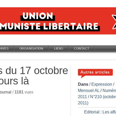
HIVES
ORGANISATION
LIENS
CONTACT
 du 17 octobre
ours là
Dans
/
Expression
/
Mensuel AL
/
Numér
ournal
/
1181
vues
2011
/
N°210 (octobr
2011)
Editorial : Les aff