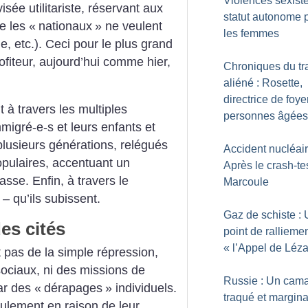
Violences sexiste
visée utilitariste, réservant aux
statut autonome 
e les «
nationaux
» ne veulent
les femmes
e, etc.). Ceci pour le plus grand
fiteur, aujourd’hui comme hier,
Chroniques du tr
aliéné : Rosette,
directrice de foye
à travers les multiples
personnes âgées
mmigré-e-s et leurs enfants et
plusieurs générations, relégués
Accident nucléair
pulaires, accentuant un
Après le crash-te
sse. Enfin, à travers le
Marcoule
 – qu’ils subissent.
Gaz de schiste :
es cités
point de ralliemen
«
l’Appel de Léz
 pas de la simple répression,
ciaux, ni des missions de
Russie : Un cam
ar des «
dérapages
» individuels.
traqué et margina
eulement en raison de leur