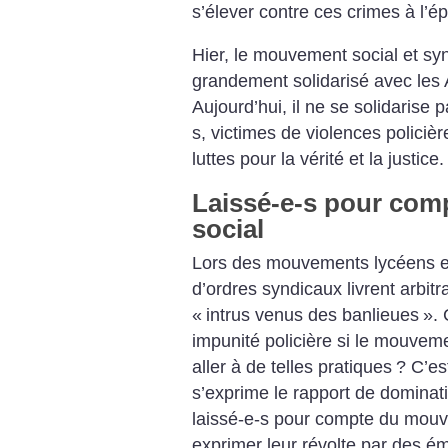
s’élever contre ces crimes à l’é
Hier, le mouvement social et syn
grandement solidarisé avec les A
Aujourd’hui, il ne se solidarise 
s, victimes de violences policièr
luttes pour la vérité et la justice.
Laissé-e-s pour co
social
Lors des mouvements lycéens et 
d’ordres syndicaux livrent arbitr
«
intrus venus des banlieues
».
impunité policière si le mouvem
aller à de telles pratiques
? C’es
s’exprime le rapport de dominati
laissé-e-s pour compte du mouve
exprimer leur révolte par des é