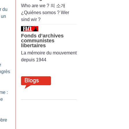
Who are we ? 의 소개
r du
¿Quiénes somos ? Wer
 un
sind wir ?
Fonds d’archives
communistes
libertaires
La mémoire du mouvement
depuis 1944
e
ngrès
sme :
le
obre