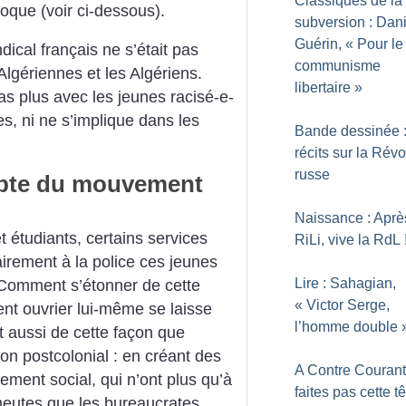
Classiques de la
poque (voir ci-dessous).
subversion : Dani
Guérin, «
Pour le
dical français ne s’était pas
communisme
lgériennes et les Algériens.
libertaire
»
pas plus avec les jeunes racisé-e-
es, ni ne s’implique dans les
Bande dessinée :
récits sur la Révo
russe
mpte du mouvement
Naissance : Aprè
étudiants, certains services
RiLi, vive la RdL
airement à la police ces jeunes
Lire : Sahagian,
 Comment s’étonner de cette
«
Victor Serge,
ent ouvrier lui-même se laisse
l’homme double
t aussi de cette façon que
on postcolonial : en créant des
A Contre Courant
ment social, qui n’ont plus qu’à
faites pas cette tê
meutes que les bureaucrates