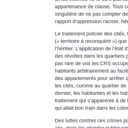
appartenance de classe. Tous ces
singulière de ne pas compter de
rapport d’oppression raciste, hér
Le traitement policier des cités,
(«
territoire à reconquérir
») que 
l’héritier. L’application de l’ét
des révoltes dans les quartiers 
pas rare de voir les CRS occuper
habitants arbitrairement au faci
des appartements pour arrêter q
les cités, comme au quartier de 
dernier, les habitantes et les h
traitement qui s’apparente à de 
qui allait bon train dans les colo
Des luttes contres ces crimes p
ans, mais les aborder publiquem