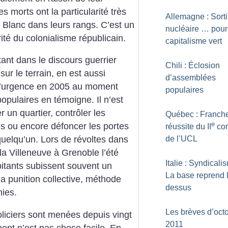
 morts ont la particularité très
Allemagne : Sorti
 Blanc dans leurs rangs. C’est un
nucléaire … pour
ité du colonialisme républicain.
capitalisme vert
 tant dans le discours guerrier
Chili : Éclosion
sur le terrain, en est aussi
d’assemblées
at d’urgence en 2005 au moment
populaires
populaires en témoigne. Il n’est
 un quartier, contrôler les
Québec : Franch
e
ès ou encore défoncer les portes
réussite du II
co
de l’UCL
uelqu’un. Lors de révoltes dans
la Villeneuve à Grenoble l’été
Italie : Syndicali
abitants subissent souvent un
La base reprend 
la punition collective, méthode
dessus
nies.
Les brèves d’oct
oliciers sont menées depuis vingt
2011
ent n’est pas chose facile. En