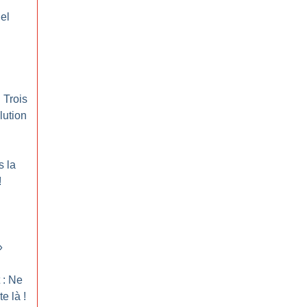
el
 Trois
lution
s la
!
»
 : Ne
te là
!