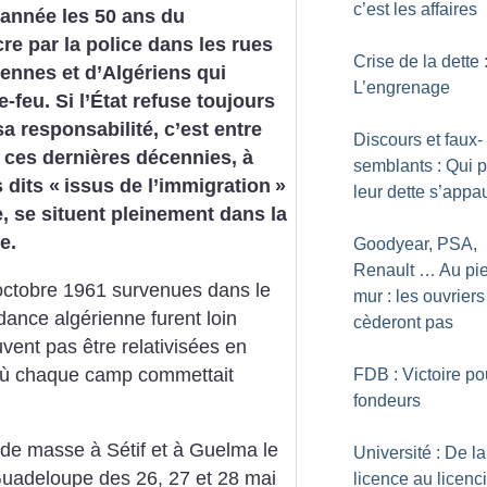
c’est les affaires
nnée les 50 ans du
re par la police dans les rues
Crise de la dette 
iennes et d’Algériens qui
L’engrenage
-feu. Si l’État refuse toujours
sa responsabilité, c’est entre
Discours et faux-
 ces dernières décennies, à
semblants : Qui 
 dits «
issus de l’immigration
»
leur dette s’appau
, se situent pleinement dans la
e.
Goodyear, PSA,
Renault … Au pi
 octobre 1961 survenues dans le
mur : les ouvriers
dance algérienne furent loin
cèderont pas
uvent pas être relativisées en
 où chaque camp commettait
FDB : Victoire po
fondeurs
e masse à Sétif et à Guelma le
Université : De la
uadeloupe des 26, 27 et 28 mai
licence au licen