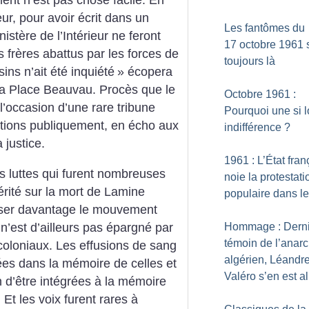
r, pour avoir écrit dans un
Les fantômes du
istère de l’Intérieur ne feront
17 octobre 1961 
 frères abattus par les forces de
toujours là
ns n’ait été inquiété
» écopera
la Place Beauvau. Procès que le
Octobre 1961 :
 l’occasion d’une rare tribune
Pourquoi une si 
tions publiquement, en écho aux
indifférence
?
 justice.
1961 : L’État fran
es luttes qui furent nombreuses
noie la protestati
érité sur la mort de Lamine
populaire dans l
ariser davantage le mouvement
 n’est d’ailleurs pas épargné par
Hommage : Derni
témoin de l’anar
coloniaux. Les effusions de sang
algérien, Léandr
tées dans la mémoire de celles et
Valéro s’en est al
in d’être intégrées à la mémoire
. Et les voix furent rares à