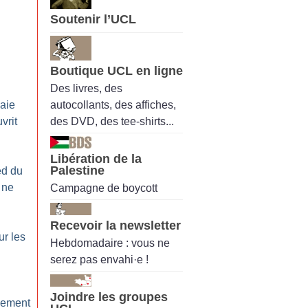
Soutenir l’UCL
:
Boutique UCL en ligne
Des livres, des
autocollants, des affiches,
paie
des DVD, des tee-shirts...
vrit
Libération de la
Palestine
ed du
 ne
Campagne de boycott
Recevoir la newsletter
ur les
Hebdomadaire : vous ne
serez pas envahi·e !
Joindre les groupes
ciement