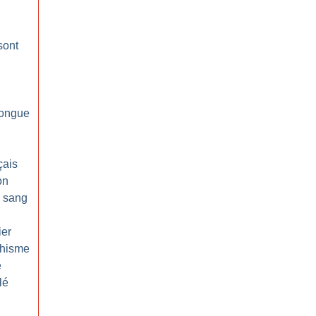
sont
longue
çais
on
e sang
er
chisme
e
lé