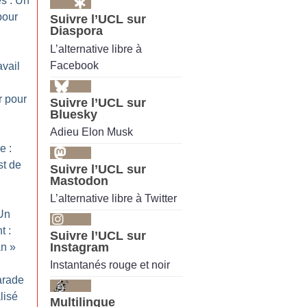
s : Un
pour
Suivre l’UCL sur
Diaspora
L’alternative libre à
Facebook
avail
r pour
Suivre l’UCL sur
Bluesky
Adieu Elon Musk
e :
st de
Suivre l’UCL sur
Mastodon
L’alternative libre à Twitter
 Un
t :
Suivre l’UCL sur
Instagram
an
»
Instantanés rouge et noir
arade
lisé
Multilingue