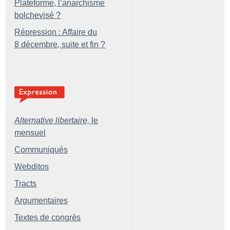
Plateforme, l’anarchisme
bolchevisé
?
Répression : Affaire du
8 décembre, suite et fin
?
Alternative libertaire,
le
mensuel
Communiqués
Webditos
Tracts
Argumentaires
Textes de congrès