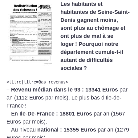
Les habitants et
habitantes de Seine-Saint-
Denis gagnent moins,
sont plus au chômage et
ont plus de mal à se
loger
! Pourquoi notre
département cumule-t-il
autant de difficultés
sociales
?
<titre|titre=Bas revenus>
–
Revenu médian dans le 93 : 13341 Euros
par
an (1112 Euros par mois). Le plus bas d’Ile-de-
France
!
–
En
Ile-De-France : 18801 Euros
par an (1567
Euros par mois).
–
Au niveau
national : 15355 Euros
par an (1279
Euros par mois).