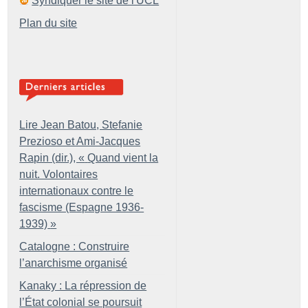
Syndiquer le site de l'UCL
Plan du site
Lire Jean Batou, Stefanie
Prezioso et Ami-Jacques
Rapin (dir.), «
Quand vient la
nuit. Volontaires
internationaux contre le
fascisme (Espagne 1936-
1939)
»
Catalogne : Construire
l’anarchisme organisé
Kanaky : La répression de
l’État colonial se poursuit