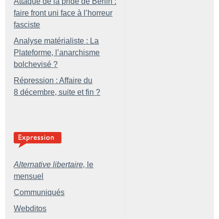
Attaque de la pride de Berlin :
faire front uni face à l’horreur
fasciste
Analyse matérialiste : La
Plateforme, l’anarchisme
bolchevisé
?
Répression : Affaire du
8 décembre, suite et fin
?
Alternative libertaire,
le
mensuel
Communiqués
Webditos