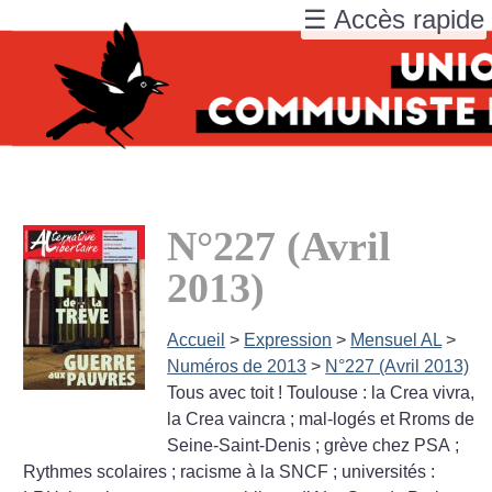
☰ Accès rapide
N°227 (Avril
2013)
Accueil
>
Expression
>
Mensuel AL
>
Numéros de 2013
>
N°227 (Avril 2013)
Tous avec toit
! Toulouse : la Crea vivra,
la Crea vaincra
; mal-logés et Rroms de
Seine-Saint-Denis
; grève chez PSA
;
Rythmes scolaires
; racisme à la SNCF
; universités :