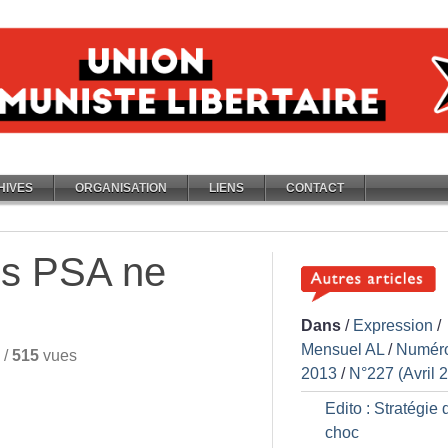
HIVES
ORGANISATION
LIENS
CONTACT
Les PSA ne
Dans
/
Expression
/
Mensuel AL
/
Numér
/
515
vues
2013
/
N°227 (Avril 
Edito : Stratégie 
choc