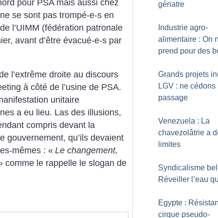
lnord pour PSA mais aussi chez
gériatre
y ne se sont pas trompé-e-s en
de l’UIMM (fédération patronale
Industrie agro-
alimentaire : On 
nier, avant d’être évacué-e-s par
prend pour des 
de l’extrême droite au discours
Grands projets inu
LGV : ne cédons 
eting à côté de l’usine de PSA.
passage
nifestation unitaire
es a eu lieu. Las des illusions,
Venezuela : La
pendant compris devant la
chavezolâtrie a 
 le gouvernement, qu’ils devaient
limites
lles-mêmes : «
Le changement,
» comme le rappelle le slogan de
Syndicalisme bel
Réveiller l’eau qu
Egypte : Résista
cirque pseudo-