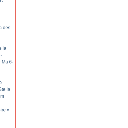
et
a des
e la
-
«
Ma 6-
o
tella
em
ire
»