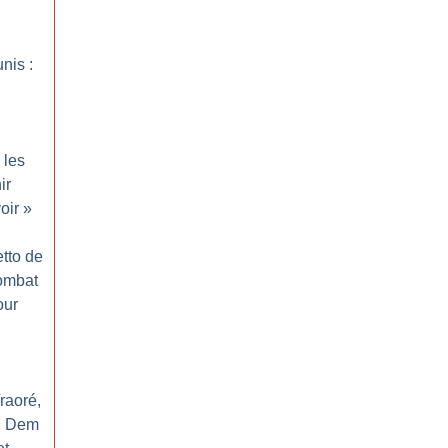
nis :
 les
ir
oir
»
tto de
ombat
our
raoré,
, Dem