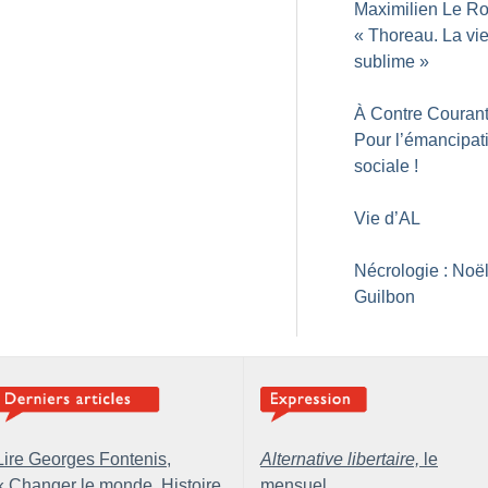
Maximilien Le R
«
Thoreau. La vi
sublime
»
À Contre Courant
Pour l’émancipat
sociale
!
Vie d’AL
Nécrologie : Noël
Guilbon
Lire Georges Fontenis,
Alternative libertaire,
le
«
Changer le monde. Histoire
mensuel