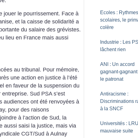
ve.
Ecoles : Rythme
de jouer le pourrissement. Face à
scolaires, le prim
anise, et la caisse de solidarité a
colère
ortante du salaire des grévistes.
eu lieu en France mais aussi
Industrie : Les P
lâchent rien
ANI : Un accord
ncées au tribunal. Pour mémoire,
gagnant-gagnant
ès une action en justice à l’été
le patronat
el en faveur de la suspension du
r entreprise. Sud PSA s’est
Antiracisme :
es audiences ont été renvoyées à
Discriminations r
à la SNCF
ay, pour des raisons
joindre à l’action de Sud, la
Universités : LRU
 aussi saisi la justice, mais via
mauvaise suite
 syndicale CGT/Sud à Aulnay