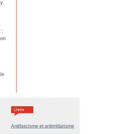
oy
e
 :
ion
le
Antifascisme et antimiltarisme