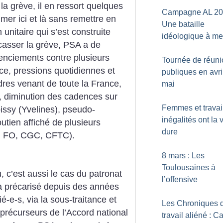
la grève, il en ressort quelques
Campagne AL 20
mer ici et là sans remettre en
Une bataille
 unitaire qui s’est construite
idéologique à me
casser la grève, PSA a de
cenciements contre plusieurs
Tournée de réuni
ce, pressions quotidiennes et
publiques en avril
adres venant de toute la France,
mai
s, diminution des cadences sur
Femmes et travail
issy (Yvelines), pseudo-
inégalités ont la 
utien affiché de plusieurs
dure
IA, FO, CGC, CFTC).
8 mars : Les
Toulousaines à
 c’est aussi le cas du patronat
l’offensive
 a précarisé depuis des années
ié-e-s, via la sous-traitance et
Les Chroniques 
s précurseurs de l’Accord national
travail aliéné : C