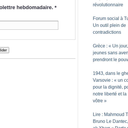
révolutionnaire
nfolettre hebdomadaire.
*
Forum social à Tu
Un outil plein de
contradictions
Grèce : «
Un jour,
lider
jeunes sans aven
prendront le pouv
1943, dans le ghe
Varsovie : «
un c
pour la dignité, p
notre liberté et la
vôtre
»
Lire : Mahmoud T
Bruno Le Dantec