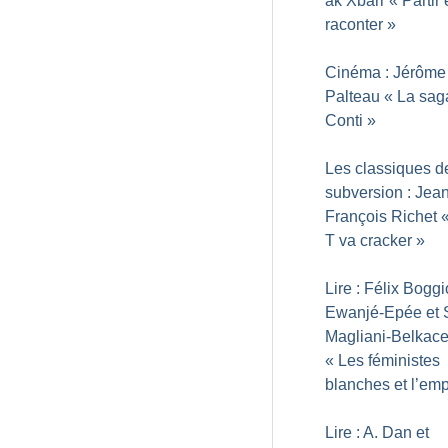
ak Xbarr «
Partir 
raconter
»
Cinéma : Jérôme
Palteau «
La sag
Conti
»
Les classiques d
subversion : Jean
François Richet 
T va cracker
»
Lire : Félix Boggi
Ewanjé-Epée et S
Magliani-Belkac
«
Les féministes
blanches et l’emp
Lire : A. Dan et