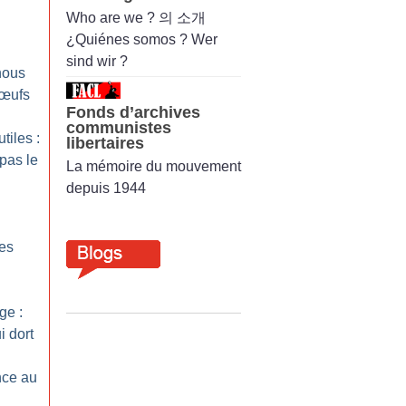
Who are we ? 의 소개
¿Quiénes somos ? Wer
sind wir ?
nous
bœufs
Fonds d’archives
communistes
tiles :
libertaires
pas le
La mémoire du mouvement
depuis 1944
des
ge :
i dort
nce au