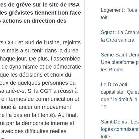
s de grève sur le site de PSA
Logement : Tous
les grévistes tiennent bon face
toit
s actions en direction des
Squat : La Crea v
la Crea vaincra
s CGT et Sud de l’usine, rejoints
ire mais a su tenir dans la durée
Seine-Saint-Deni
haque jour. De plus, l’assemblée
Une plateforme p
e de dynamisme et de démocratie
les Rroms
 que les décisions et choix du
ceux de quelques personnes ou
Le Dico anti-
salarié-e-s. Si la CGT a réussi à
capitaliste : Qu’e
ts en termes de communication et
que “ le droit à la 
échoué à lancer un mouvement
”
?
 l’a pas en fait tenté). Au final,
Saint-Denis : Les
ut par la démocratie interne et
logés contruisent
avec des difficultés réelles
lutte