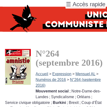
☰ Accès rapide
N°264
(septembre 2016)
Accueil
>
Expression
>
Mensuel AL
>
Numéros de 2016
>
N°264 (septembre
2016)
Mouvement social
; Notre-Dame-des-
Landes
; Syndicalisme
; Orléans
;
Service civique obligatoire
;
Burkini
; Brexit
; Coup d’État