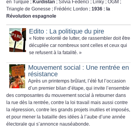
en Turquie
;
Kurdistan
; Silvia Federici
; Linky
; OGM
;
Triangle de Gonesse
; Frédéric Lordon
;
1936 : la
Révolution espagnole
Edito : La politique du pire
«
Notre volonté de lutter, de rassembler doit être
décuplée car nombreux sont celles et ceux qui
se refusent à la fatalité.
»
Mouvement social : Une rentrée en
résistance
Après un printemps brûlant, l’été fut l’occasion
d’un premier bilan d’étape, qui invite l’ensemble
des composantes du mouvement social à retourner dans
la rue dès la rentrée, contre la loi travail mais aussi contre
la répression, contre les grands projets inutiles et imposés,
et pour mener la bataille des idées à l’aube d’une année
électorale qui s’annonce nauséabonde.