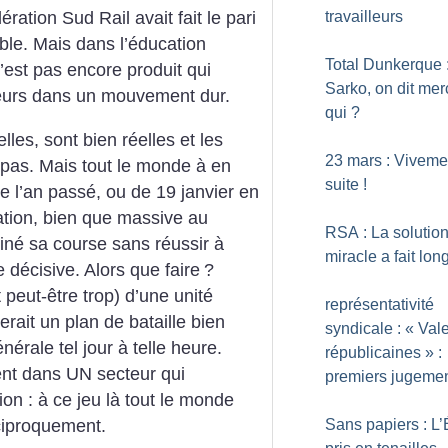
travailleurs
ération Sud Rail avait fait le pari
ble. Mais dans l’éducation
Total Dunkerque 
est pas encore produit qui
Sarko, on dit mer
teurs dans un mouvement dur.
qui
?
lles, sont bien réelles et les
23 mars : Viveme
pas. Mais tout le monde à en
suite
!
e l’an passé, ou de 19 janvier en
ation, bien que massive au
RSA : La solutio
iné sa course sans réussir à
miracle a fait lon
 décisive. Alors que faire
?
peut-être trop) d’une unité
représentativité
erait un plan de bataille bien
syndicale : «
Val
énérale tel jour à telle heure.
républicaines
» :
nt dans UN secteur qui
premiers jugeme
tion : à ce jeu là tout le monde
ciproquement.
Sans papiers : L’