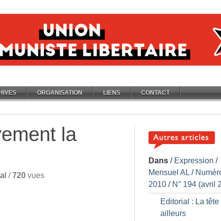
HIVES
ORGANISATION
LIENS
CONTACT
vement la
Dans
/
Expression
/
Mensuel AL
/
Numér
al
/
720
vues
2010
/
N° 194 (avril 
Editorial : La tête
ailleurs