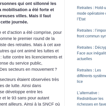
rsonnes qui ont sillonné les
Retraites : Hold-u
 mobilisation a été forte et
mode opératoire 
uses villes. Mais il faut
l’Etat
e cette journée.
Retraites : l’impo
 et d’action a été comprise, pour
front commun syn
 comme le premier round de la
liste des retraites. Mais à cet axe
Retraites : Décry
utres qui ont animé les luttes et
Face aux inégali
 lutte contre les licenciements et
actuelles
ense du service public,
Des secteurs en mouvement
?
Retraites : Les
différents systèm
 secteurs étaient observées très
lice
es de lutte. Ainsi dans
 se développe entre les
L’alternative :
e et le 93 sans pour autant
Redistribuer les
ment ailleurs. Ainsi à la SNCF où
richesses en fav