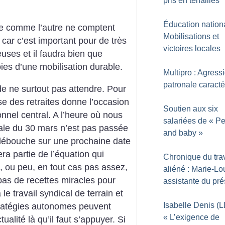
pris en tenailles
Éducation nationa
ne comme l’autre ne comptent
Mobilisations et
e, car c’est important pour de très
victoires locales
euses et il faudra bien que
oies d’une mobilisation durable.
Multipro : Agress
patronale caracté
 de ne surtout pas attendre. Pour
e des retraites donne l’occasion
Soutien aux six
onnel central. A l’heure où nous
salariées de «
Pe
cale du 30 mars n’est pas passée
and baby
»
e débouche sur une prochaine date
ra partie de l’équation qui
Chronique du trav
 ou peu, en tout cas pas assez,
aliéné : Marie-Lo
 a pas de recettes miracles pour
assistante du pré
 le travail syndical de terrain et
Isabelle Denis (L
stratégies autonomes peuvent
«
L’exigence de
tualité là qu’il faut s’appuyer. Si