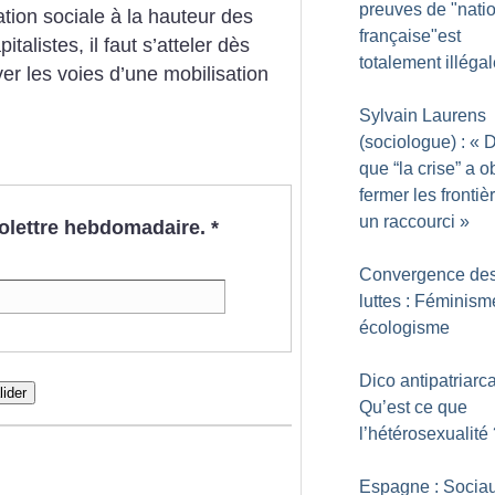
preuves de "natio
ation sociale à la hauteur des
française"est
alistes, il faut s’atteler dès
totalement illéga
er les voies d’une mobilisation
Sylvain Laurens
(sociologue) : «
D
que “la crise” a o
fermer les frontiè
un raccourci
»
nfolettre hebdomadaire.
*
Convergence de
luttes : Féminism
écologisme
Dico antipatriarca
lider
Qu’est ce que
l’hétérosexualité
Espagne : Socia