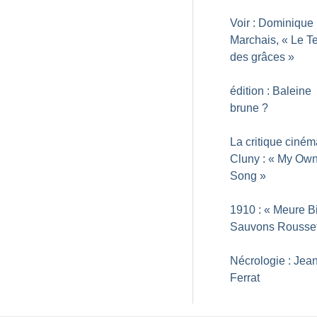
Voir : Dominique
Marchais, «
Le T
des grâces
»
édition : Baleine
brune
?
La critique ciné
Cluny : «
My Own
Song
»
1910 : «
Meure Bi
Sauvons Rousse
Nécrologie : Jea
Ferrat