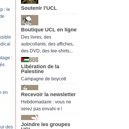
Soutenir l’UCL
p : le
de
Boutique UCL en ligne
Des livres, des
ssible
autocollants, des affiches,
dical
des DVD, des tee-shirts...
ptage :
tés
Libération de la
Palestine
Campagne de boycott
e en
Recevoir la newsletter
Hebdomadaire : vous ne
serez pas envahi·e !
Joindre les groupes
eur des