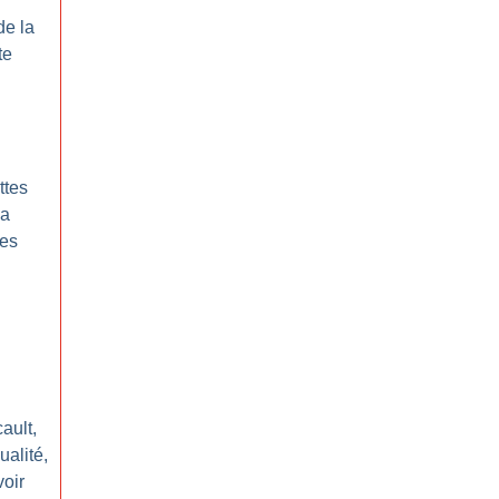
de la
te
ttes
la
mes
ault,
ualité,
voir