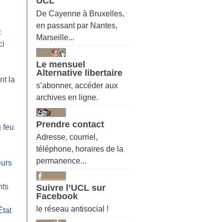
UCL
De Cayenne à Bruxelles,
en passant par Nantes,
:
Marseille...
ci
Le mensuel
Alternative libertaire
nt la
s’abonner, accéder aux
archives en ligne.
n
Prendre contact
g feu
Adresse, courriel,
téléphone, horaires de la
permanence...
eurs
nts
Suivre l’UCL sur
Facebook
le réseau antisocial !
État