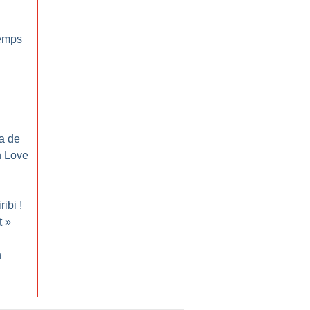
emps
ma de
 Love
ribi
!
t
»
n