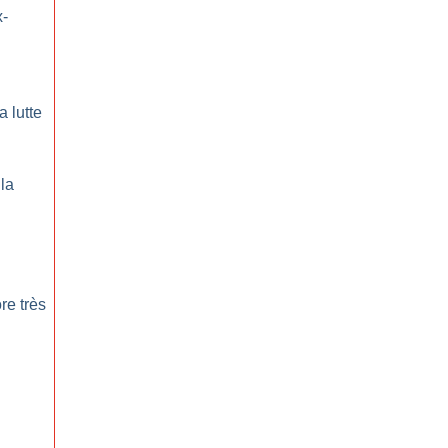
x-
a lutte
la
re très