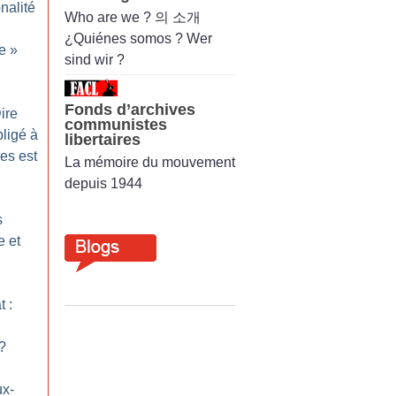
nalité
Who are we ? 의 소개
¿Quiénes somos ? Wer
le
»
sind wir ?
Fonds d’archives
ire
communistes
bligé à
libertaires
res est
La mémoire du mouvement
depuis 1944
s
e et
t :
?
ux-