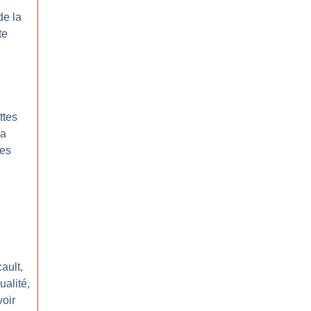
de la
te
ttes
la
mes
ault,
ualité,
voir