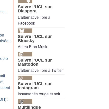
Suivre l’UCL sur
Diaspora
le :
L’alternative libre à
Facebook
ion
Suivre l’UCL sur
Bluesky
risée
!
Adieu Elon Musk
ople
Suivre l’UCL sur
Mastodon
L’alternative libre à Twitter
ail
u*,
Suivre l’UCL sur
Instagram
sident
Instantanés rouge et noir
DH) :
Multilingue