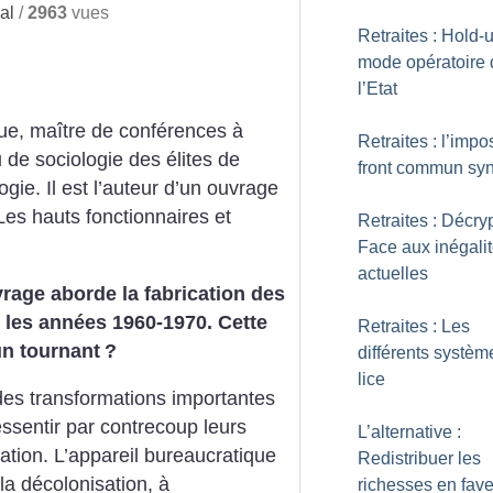
al
/
2963
vues
Retraites : Hold-u
mode opératoire 
l’Etat
ue, maître de conférences à
Retraites : l’impo
de sociologie des élites de
front commun syn
ogie. Il est l’auteur d’un ouvrage
 Les hauts fonctionnaires et
Retraites : Décry
Face aux inégali
actuelles
uvrage aborde la fabrication des
 les années 1960-1970. Cette
Retraites : Les
un tournant
?
différents systèm
lice
es transformations importantes
ressentir par contrecoup leurs
L’alternative :
ration. L’appareil bureaucratique
Redistribuer les
la décolonisation, à
richesses en fav