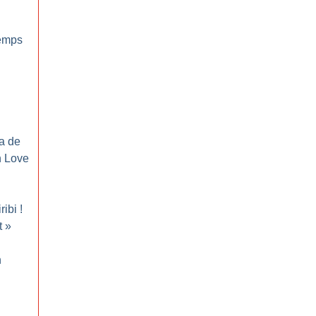
emps
ma de
 Love
ribi
!
t
»
n