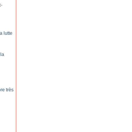
x-
a lutte
la
re très