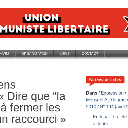
HIVES
ORGANISATION
LIENS
CONTACT
ens
«
Dire que “la
Dans
/
Expression
/
Mensuel AL
/
Numér
 à fermer les
2010
/
N° 194 (avril 
un raccourci
»
Editorial : La tête
ailleurs