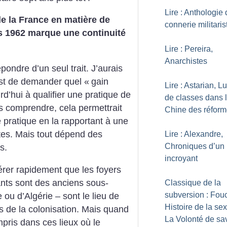
Lire : Anthologie 
de la France en matière de
connerie militaris
s 1962 marque une continuité
Lire : Pereira,
Anarchistes
épondre d’un seul trait. J’aurais
est de demander quel «
gain
Lire : Astarian, Lu
rd’hui à qualifier une pratique de
de classes dans 
s comprendre, cela permettrait
Chine des réfor
e pratique en la rapportant à une
rtes. Mais tout dépend des
Lire : Alexandre,
Chroniques d’un
s.
incroyant
rer rapidement que les foyers
nts sont des anciens sous-
Classique de la
subversion : Fouc
e ou d’Algérie – sont le lieu de
Histoire de la sex
s de la colonisation. Mais quand
La Volonté de sa
pris dans ces lieux où le