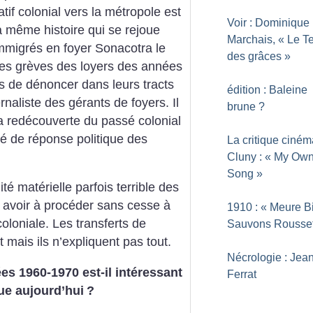
tif colonial vers la métropole est
Voir : Dominique
a même histoire qui se rejoue
Marchais, «
Le T
mmigrés en foyer Sonacotra le
des grâces
»
es grèves des loyers des années
les de dénoncer dans leurs tracts
édition : Baleine
rnaliste des gérants de foyers. Il
brune
?
a redécouverte du passé colonial
ité de réponse politique des
La critique ciné
Cluny : «
My Own
Song
»
ité matérielle parfois terrible des
avoir à procéder sans cesse à
1910 : «
Meure Bi
oloniale. Les transferts de
Sauvons Rousse
 mais ils n’expliquent pas tout.
Nécrologie : Jea
es 1960-1970 est-il intéressant
Ferrat
ue aujourd’hui
?