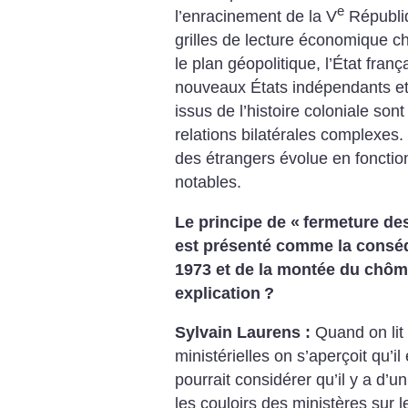
e
l’enracinement de la V
Républiq
grilles de lecture économique ch
le plan géopolitique, l’État fran
nouveaux États indépendants et 
issus de l’histoire coloniale so
relations bilatérales complexes.
des étrangers évolue en fonctio
notables.
Le principe de «
fermeture des
est présenté comme la conséq
1973 et de la montée du chôm
explication
?
Sylvain Laurens :
Quand on lit 
ministérielles on s’aperçoit qu’i
pourrait considérer qu’il y a d’un
les couloirs des ministères sur l