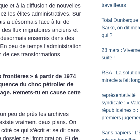
travailleurs
ue et à la diffusion de nouvelles
ez les élites administratives. Sur
Total Dunkerque 
çais a désormais face à lui de
Sarko, on dit mer
des flux migratoires anciens et
qui
?
nt désormais enserrés dans des
 En peu de temps l’administration
23 mars : Viveme
n de ces transformations
suite
!
RSA : La solutio
 frontières
» à partir de 1974
miracle a fait lon
uence du choc pétrolier de
age. Remets-tu en cause cette
représentativité
syndicale : «
Val
républicaines
» :
un peu de près les archives
premiers jugeme
l existe vraiment deux plans. On
 côté ce qui s’écrit et se dit dans
Sans papiers : L’
e dossier de l’immigration. Et de