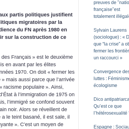
preuves de "natio
française"est
x partis politiques justifient
totalement illéga
itiques migratoires par la
udience du FN après 1980 en
Sylvain Laurens
ir sur la construction de ce
(sociologue) : «
D
que “la crise” a o
fermer les frontiè
 des Français
» est le deuxième
un raccourci
»
mis en avant par les élites
Convergence de
années 1970. On doit «
fermer les
luttes : Féminism
e
» mais aussi parce que l’arrivée
écologisme
 «
racisme populaire
». Ainsi,
d’État à l’immigration de 1975 on
Dico antipatriarca
ais, l’immigré se confond souvent
Qu’est ce que
ain noir. Alors se réveillent de
l’hétérosexualité
a le teint basané, il est sale, il
uyante
». C’est un moyen de
Espagne : Socia