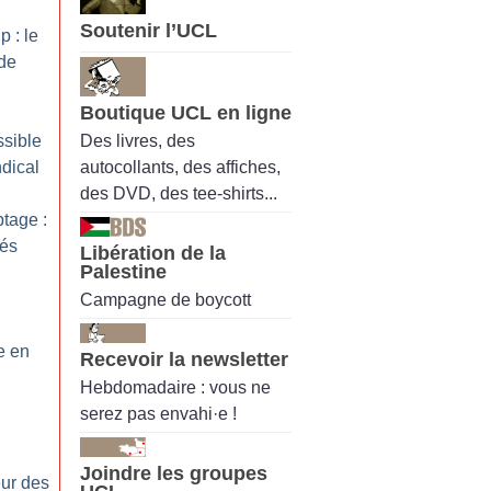
Soutenir l’UCL
p : le
de
Boutique UCL en ligne
Des livres, des
ssible
autocollants, des affiches,
dical
des DVD, des tee-shirts...
ptage :
tés
Libération de la
Palestine
Campagne de boycott
e en
Recevoir la newsletter
Hebdomadaire : vous ne
serez pas envahi·e !
Joindre les groupes
eur des