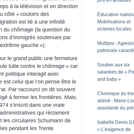
pris en tenailles
ps à la télévision et en direction
u côté «
couloirs des
Éducation nationa
gration est lié à une infinité
Mobilisations et
victoires locales
on du chômage (la question du
ions d’immigrés soutenues par
Multipro : Agress
’extrême gauche
»).
patronale caracté
our le grand public une fermeture
Soutien aux six
ule lutte contre le chômage
» car
salariées de «
Pe
 politique interagit avec
and baby
»
 est celui que l’on pense être le
orat. Par raccourci on dit souvent
Chronique du trav
ligé à fermer les frontières. Mais,
aliéné : Marie-Lo
974 s’inscrit dans une vraie
assistante du pré
administratives qui réclament
t les circulaires Schumann de
Isabelle Denis (L
nées pendant les Trente
«
L’exigence de