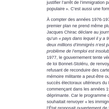
justifier l’arrêt de l’immigration p
populaire
». C’est aussi une fo
À compter des années 1976-1977
premier plan ne prend même plu
Jacques Chirac déclare au journ
qu’un
«
pays dans lequel il y a 
deux millions d’immigrés n’est 
problème de l’emploi est insolub
1977, le gouvernement tente véri
de loi Bonnet-Stoléru, de renvo
refusant de reconduire des cart
mémoire militante a peut-être ou
succès électoraux ultérieurs du 
commençant dans les années 1960
déprimante. Car le programme 
souhaitait renvoyer «
les immigr
l’État proposait ouvertement de f