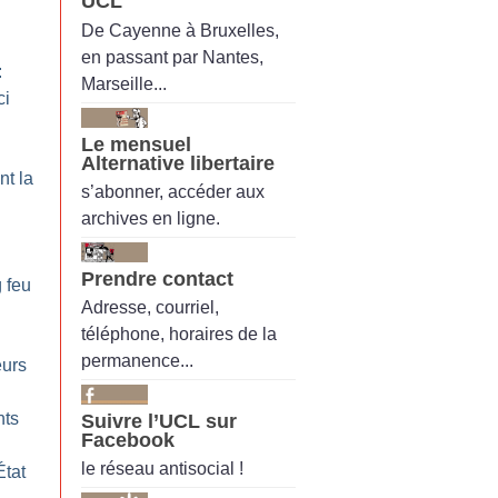
UCL
De Cayenne à Bruxelles,
en passant par Nantes,
:
Marseille...
ci
Le mensuel
Alternative libertaire
nt la
s’abonner, accéder aux
archives en ligne.
n
Prendre contact
g feu
Adresse, courriel,
téléphone, horaires de la
permanence...
eurs
nts
Suivre l’UCL sur
Facebook
le réseau antisocial !
État