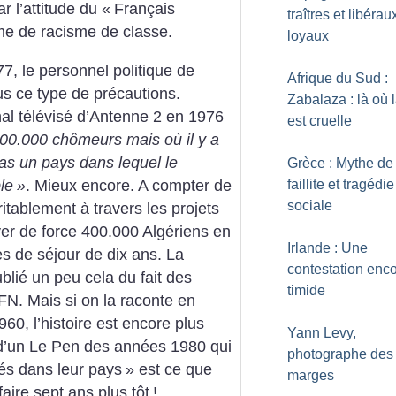
ar l’attitude du «
Français
traîtres et libérau
rme de racisme de classe.
loyaux
, le personnel politique de
Afrique du Sud :
s ce type de précautions.
Zabalaza : là où l
al télévisé d’Antenne 2 en 1976
est cruelle
900.000 chômeurs mais où il y a
pas un pays dans lequel le
Grèce : Mythe de 
le
»
. Mieux encore. A compter de
faillite et tragédie
sociale
tablement à travers les projets
yer de force 400.000 Algériens en
Irlande : Une
es de séjour de dix ans.
La
contestation enco
blié un peu cela du fait des
timide
FN. Mais si on la raconte en
, l’histoire est encore plus
Yann Levy,
d’un Le Pen des années 1980 qui
photographe des
és dans leur pays
» est ce que
marges
aire sept ans plus tôt
!