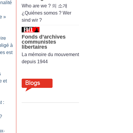
nalité
Who are we ? 의 소개
¿Quiénes somos ? Wer
le
»
sind wir ?
Fonds d’archives
ire
communistes
bligé à
libertaires
res est
La mémoire du mouvement
depuis 1944
s
e et
t :
?
ux-