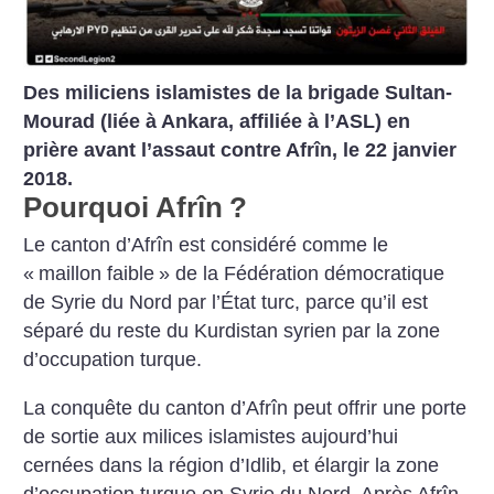
Des miliciens islamistes de la brigade Sultan-
Mourad (liée à Ankara, affiliée à l’ASL) en
prière avant l’assaut contre Afrîn, le 22 janvier
2018.
Pourquoi Afrîn
?
Le canton d’Afrîn est considéré comme le
«
maillon faible
» de la Fédération démocratique
de Syrie du Nord par l’État turc, parce qu’il est
séparé du reste du Kurdistan syrien par la zone
d’occupation turque.
La conquête du canton d’Afrîn peut offrir une porte
de sortie aux milices islamistes aujourd’hui
cernées dans la région d’Idlib, et élargir la zone
d’occupation turque en Syrie du Nord.
Après Afrîn,