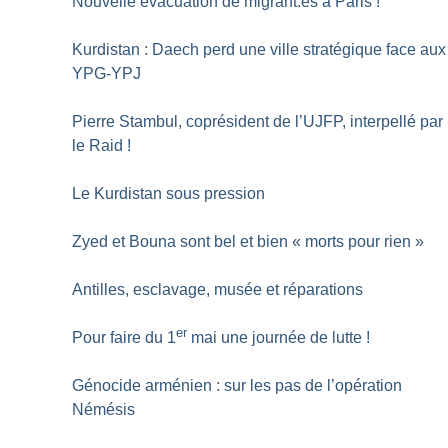
Nouvelle évacuation de migrant.es à Paris
!
Kurdistan : Daech perd une ville stratégique face aux
YPG-YPJ
Pierre Stambul, coprésident de l’UJFP, interpellé par
le Raid
!
Le Kurdistan sous pression
Zyed et Bouna sont bel et bien «
morts pour rien
»
Antilles, esclavage, musée et réparations
er
Pour faire du 1
mai une journée de lutte
!
Génocide arménien : sur les pas de l’opération
Némésis