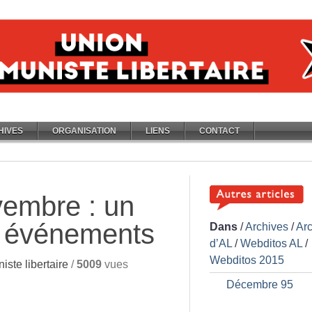
HIVES
ORGANISATION
LIENS
CONTACT
vembre : un
es événements
Dans
/
Archives
/
Ar
d’AL
/
Webditos AL
/
Webditos 2015
ste libertaire
/
5009
vues
Décembre 95