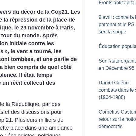
Fronts anticapital
nvers du décor de la Cop21. Les
9 avril : contre la 
 la répression de la place de
patronat et le PS 
ique, le 29 novembre à Paris,
sert la soupe
le tour du monde. Après
ion initiale contre les
Éducation popula
rs
», le vent a tourné, les
ont tombées, et une partie de
Sur l’auto-organi
 a bien compris de quel côté
en Décembre 95
iolence. Il était temps
 un récit collectif des
Daniel Guérin :
combats dans le 
(1904-1988)
de la République, par des
nts et des discussions pour
Cornélius Castori
retour sur la noti
 21. Plusieurs milliers de
démocratie
cette place dans une ambiance
 : écologistes, politiques,