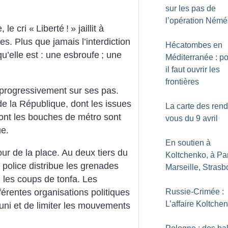
sur les pas de
l’opération Némé
 le cri «
Liberté
!
» jaillit à
es. Plus que jamais l’interdiction
Hécatombes en
u’elle est : une esbroufe
; une
Méditerranée : p
il faut ouvrir les
frontières
 progressivement sur ses pas.
de la République, dont les issues
La carte des ren
 dont les bouches de métro sont
vous du 9 avril
ue.
En soutien à
ur de la place. Au deux tiers du
Koltchenko, à Par
a police distribue les grenades
Marseille, Strasbo
 les coups de tonfa. Les
fférentes organisations politiques
Russie-Crimée :
L’affaire Koltche
uni et de limiter les mouvements