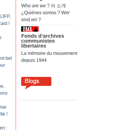
Who are we ? 의 소개
¿Quiénes somos ? Wer
’UJFP,
sind wir ?
Raid
!
Fonds d’archives
s
communistes
libertaires
La mémoire du mouvement
nt bel
depuis 1944
our
ge,
ions
mai
tte
!
en :