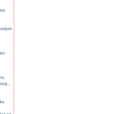
sis
ourquoi
dez-
is,
urg...
nko