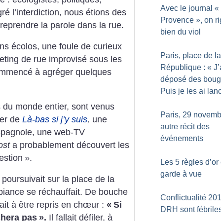
Avec le journal «
gré l’interdiction, nous étions des
Provence
», on r
 reprendre la parole dans la rue.
bien du viol
ons écolos, une foule de curieux
Paris, place de la
eeting de rue improvisé sous les
République : «
J’
commencé à agréger quelques
déposé des bou
Puis je les ai la
s du monde entier, sont venus
Paris, 29 novemb
ter de
Là-bas si j’y suis
,
une
autre récit des
espagnole, une web-TV
événements
ost
a probablement découvert les
estion
».
Les 5 règles d’or
garde à vue
 poursuivait sur la place de la
biance se réchauffait. De bouche
Conflictualité 201
t à être repris en chœur :
«
Si
DRH sont fébrile
chera pas
».
Il fallait défiler, à