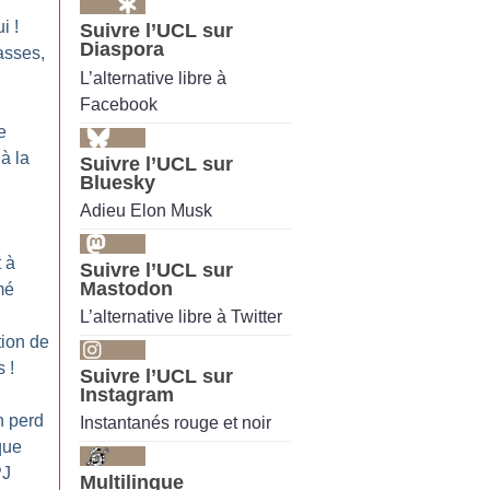
ui
!
Suivre l’UCL sur
Diaspora
asses,
L’alternative libre à
Facebook
e
à la
Suivre l’UCL sur
Bluesky
Adieu Elon Musk
t à
Suivre l’UCL sur
Mastodon
mé
L’alternative libre à Twitter
ion de
s
!
Suivre l’UCL sur
Instagram
h perd
Instantanés rouge et noir
que
PJ
Multilingue