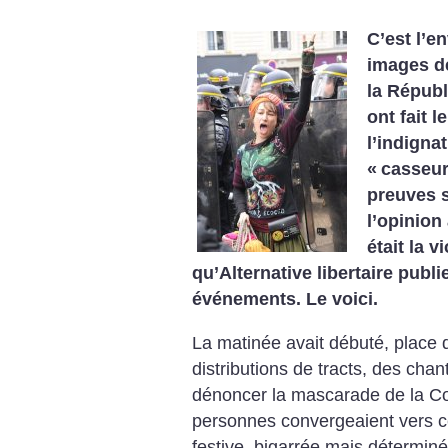
C’est l’e
images de
la Républ
ont fait 
l’indignat
«
casseu
preuves s
l’opinion
était la v
qu’Alternative libertaire publie
événements. Le voici.
La matinée avait débuté, place 
distributions de tracts, des cha
dénoncer la mascarade de la Cop
personnes convergeaient vers 
festive, bigarrée mais déterminée