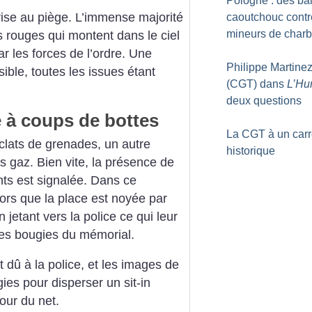
Pologne : des ba
 prise au piège. L’immense majorité
caoutchouc contr
mineurs de char
es rouges qui montent dans le ciel
ar les forces de l’ordre. Une
Philippe Martine
ible, toutes les issues étant
(CGT) dans
L’H
deux questions
 à coups de bottes
La CGT à un carr
lats de grenades, un autre
historique
s gaz. Bien vite, la présence de
nts est signalée. Dans ce
ors que la place est noyée par
 jetant vers la police ce qui leur
des bougies du mémorial.
t dû à la police, et les images de
ies pour disperser un sit-in
tour du net.