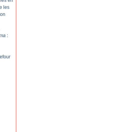
lles en
e les
bon
z
uma
:
efour