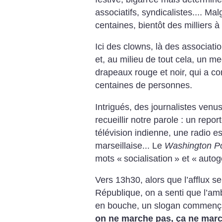
associatifs, syndicalistes.... Mal
centaines, bientôt des milliers à
Ici des clowns, là des associati
et, au milieu de tout cela, un m
drapeaux rouge et noir, qui a 
centaines de personnes.
Intrigués, des journalistes venu
recueillir notre parole : un repor
télévision indienne, une radio 
marseillaise... Le
Washington P
mots «
socialisation
» et «
autog
Vers 13h30, alors que l’afflux se
République, on a senti que l’am
en bouche, un slogan commençai
on ne marche pas, ça ne mar