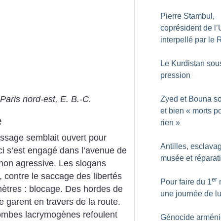
Pierre Stambul,
coprésident de l
interpellé par le 
Le Kurdistan sou
pression
aris nord-est, E. B.-C.
Zyed et Bouna so
et bien «
morts p
e
rien
»
ssage semblait ouvert pour
Antilles, esclava
-ci s’est engagé dans l’avenue de
musée et réparat
non agressive. Les slogans
e, contre le saccage des libertés
er
Pour faire du 1
mètres : blocage. Des hordes de
une journée de lu
 garent en travers de la route.
ombes lacrymogènes refoulent
Génocide arméni