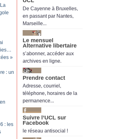
UCL
La
De Cayenne à Bruxelles,
igole
en passant par Nantes,
Marseille...
Le mensuel
ai
Alternative libertaire
gies…
s’abonner, accéder aux
ncées
»
archives en ligne.
re : un
Prendre contact
Adresse, courriel,
téléphone, horaires de la
permanence...
 en
Suivre l’UCL sur
Facebook
6 : les
le réseau antisocial !
s