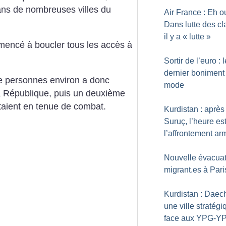
 dans de nombreuses villes du
Air France : Eh o
Dans lutte des cl
il y a «
lutte
»
mencé à boucler tous les accès à
Sortir de l’euro : l
dernier boniment 
de personnes environ a donc
mode
la République, puis un deuxième
taient en tenue de combat.
Kurdistan : après
Suruç, l’heure es
l’affrontement ar
Nouvelle évacuat
migrant.es à Pari
Kurdistan : Daec
une ville stratégi
face aux YPG-Y