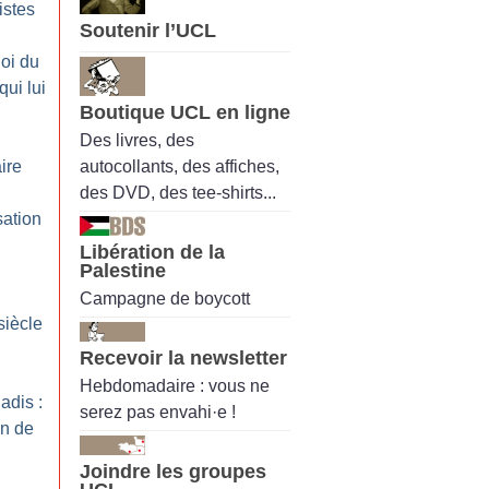
istes
Soutenir l’UCL
loi du
qui lui
Boutique UCL en ligne
Des livres, des
autocollants, des affiches,
ire
des DVD, des tee-shirts...
sation
Libération de la
Palestine
Campagne de boycott
siècle
Recevoir la newsletter
Hebdomadaire : vous ne
adis :
serez pas envahi·e !
on de
Joindre les groupes