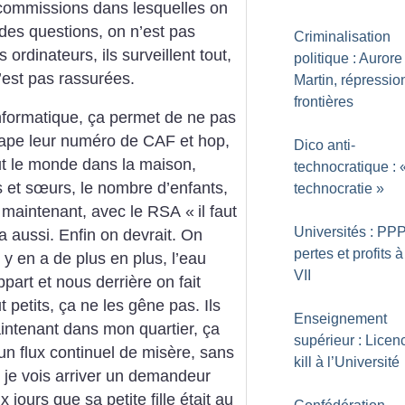
s commissions dans lesquelles on
 des questions, on n’est pas
Criminalisation
ordinateurs, ils surveillent tout,
politique : Aurore
’est pas rassurées.
Martin, répressio
frontières
informatique, ça permet de ne pas
 tape leur numéro de CAF et hop,
Dico anti-
out le monde dans la maison,
technocratique : 
s et sœurs, le nombre d’enfants,
technocratie
»
, maintenant, avec le RSA «
il faut
Universités : PPP
a aussi. Enfin on devrait. On
pertes et profits 
l y en a de plus en plus, l’eau
VII
part et nous derrière on fait
 petits, ça ne les gêne pas. Ils
Enseignement
aintenant dans mon quartier, ça
supérieur : Licen
 un flux continuel de misère, sans
kill à l’Université
s, je vois arriver un demandeur
x jours que sa petite fille était au