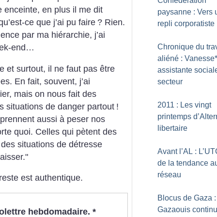
Confédération
 enceinte, en plus il me dit
paysanne : Vers 
qu’est-ce que j’ai pu faire
? Rien.
repli corporatiste
ence par ma hiérarchie, j’ai
Chronique du trav
week-end…
aliéné : Vanesse*
 et surtout, il ne faut pas être
assistante social
s. En fait, souvent, j’ai
secteur
ier, mais on nous fait des
2011 : Les vingt
es situations de danger partout
!
printemps d’Alter
apprennent aussi à peser nos
libertaire
orte quoi. Celles qui pètent des
t des situations de détresse
Avant l’AL : L’UT
aisser."
de la tendance a
réseau
 reste est authentique.
Blocus de Gaza :
Gazaouis continu
nfolettre hebdomadaire.
*