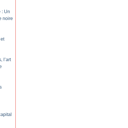
 : Un
e noire
 et
 l’art
e
s
apital