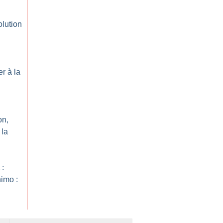
lution
r à la
on,
 la
 :
imo :