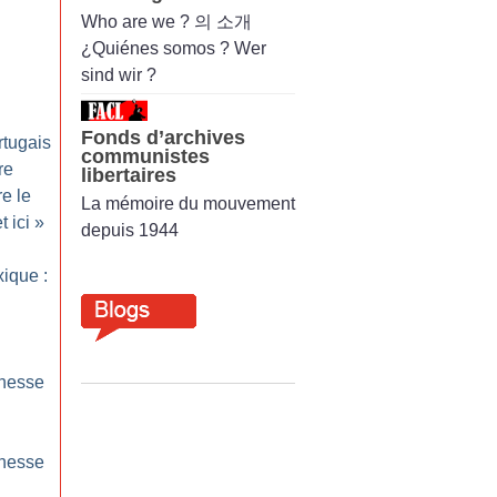
Who are we ? 의 소개
¿Quiénes somos ? Wer
sind wir ?
Fonds d’archives
rtugais
communistes
re
libertaires
re le
La mémoire du mouvement
t ici
»
depuis 1944
ique :
unesse
unesse