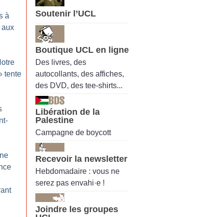
Soutenir l’UCL
s à
e aux
Boutique UCL en ligne
Des livres, des
otre
autocollants, des affiches,
» tente
des DVD, des tee-shirts...
s
Libération de la
Palestine
nt-
Campagne de boycott
Une
Recevoir la newsletter
nce
Hebdomadaire : vous ne
serez pas envahi·e !
vant
Joindre les groupes