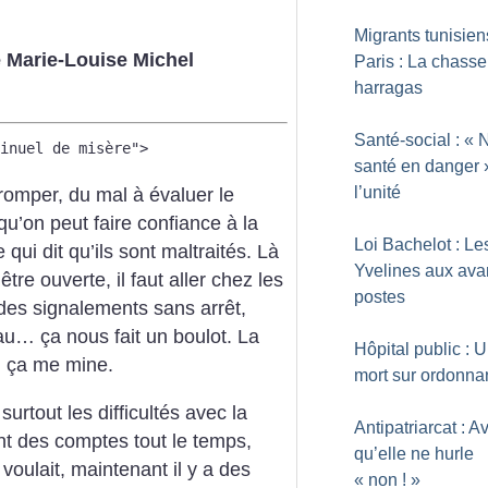
Migrants tunisien
 Marie-Louise Michel
Paris : La chass
harragas
Santé-social : «
N
tinuel de misère">
santé en danger
l’unité
romper, du mal à évaluer le
qu’on peut faire confiance à la
Loi Bachelot : Le
qui dit qu’ils sont maltraités. Là
Yvelines aux ava
être ouverte, il faut aller chez les
postes
 des signalements sans arrêt,
au… ça nous fait un boulot. La
Hôpital public : 
, ça me mine.
mort sur ordonna
surtout les difficultés avec la
Antipatriarcat : A
t des comptes tout le temps,
qu’elle ne hurle
voulait, maintenant il y a des
«
non
!
»