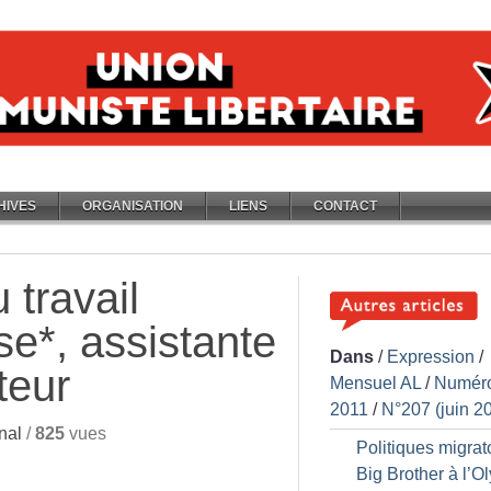
HIVES
ORGANISATION
LIENS
CONTACT
 travail
se*, assistante
Dans
/
Expression
/
teur
Mensuel AL
/
Numér
2011
/
N°207 (juin 2
nal
/
825
vues
Politiques migrato
Big Brother à l’