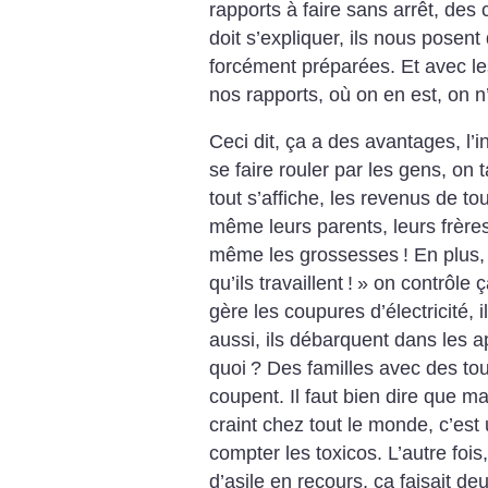
rapports à faire sans arrêt, de
doit s’expliquer, ils nous posent
forcément préparées. Et avec les 
nos rapports, où on en est, on n
Ceci dit, ça a des avantages, l’
se faire rouler par les gens, on
tout s’affiche, les revenus de t
même leurs parents, leurs frère
même les grossesses
! En plus
qu’ils travaillent
!
» on contrôle ç
gère les coupures d’électricité, i
aussi, ils débarquent dans les ap
quoi
? Des familles avec des tout
coupent. Il faut bien dire que m
craint chez tout le monde, c’est
compter les toxicos. L’autre foi
d’asile en recours, ça faisait deu