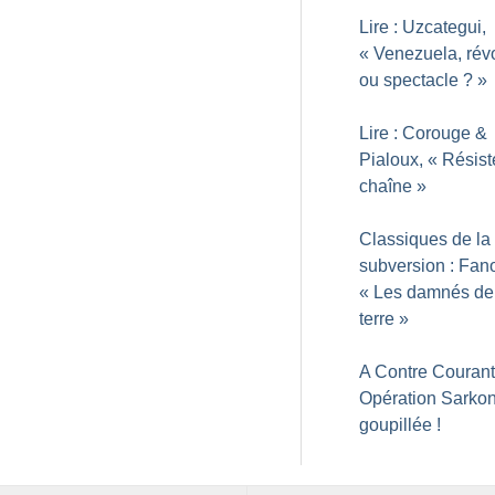
Lire : Uzcategui,
«
Venezuela, révo
ou spectacle
?
»
Lire : Corouge &
Pialoux, «
Résiste
chaîne
»
Classiques de la
subversion : Fan
«
Les damnés de
terre
»
A Contre Courant
Opération Sarkon
goupillée
!