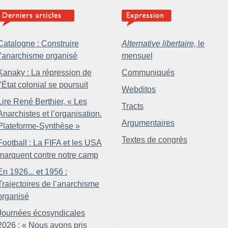
Catalogne : Construire
Alternative libertaire,
le
l’anarchisme organisé
mensuel
Kanaky : La répression de
Communiqués
l’État colonial se poursuit
Webditos
Lire René Berthier, «
Les
Tracts
Anarchistes et l’organisation.
Argumentaires
Plateforme-Synthèse
»
Textes de congrès
Football : La FIFA et les USA
marquent contre notre camp
En 1926... et 1956 :
Trajectoires de l’anarchisme
organisé
Journées écosyndicales
2026 : «
Nous avons pris