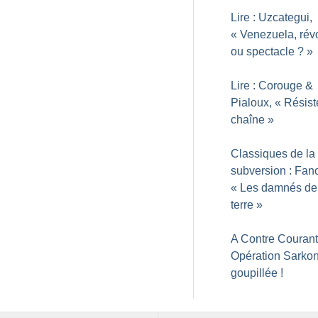
Lire : Uzcategui,
«
Venezuela, révo
ou spectacle
?
»
Lire : Corouge &
Pialoux, «
Résiste
chaîne
»
Classiques de la
subversion : Fan
«
Les damnés de
terre
»
A Contre Courant
Opération Sarkon
goupillée
!