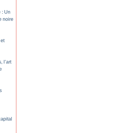
 : Un
e noire
 et
 l’art
e
s
apital