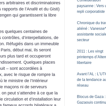
Confédération
ers arbitraires et discriminatoires
paysanne : Vers 
es rapports de l’Anafé et du Gisti)
repli corporatiste
ngen qui garantissent la libre
Chronique du trav
aliéné : Vanesse*
 ces quelques centaines de
assistante social
 contrôles, d’interpellations, de
secteur
ion. Réfugiés dans un immeuble
aris, début mai, ils seront
2011 : Les vingt
rs plus tard et occuperont
printemps d’Alter
ndissement. Quelques places
libertaire
uit – sont accordées à
Avant l’AL : L’UT
x, avec le risque de rompre la
de la tendance a
ù le ministre de l’Intérieur
réseau
de maçons ni de serveurs
, on peut s’attendre à ce que la
Blocus de Gaza :
e circulation et d’installation leur
Gazaouis continu
es fameux accords bilatéraux a