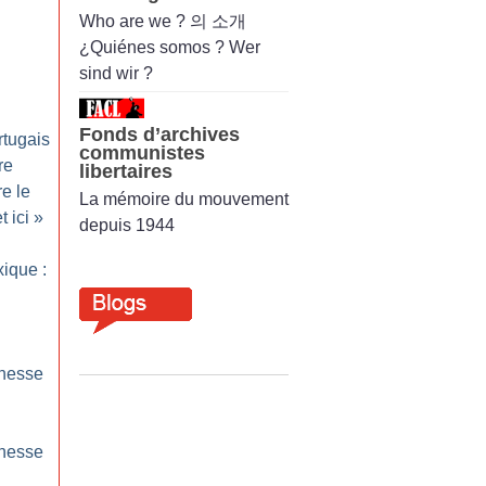
Who are we ? 의 소개
¿Quiénes somos ? Wer
sind wir ?
Fonds d’archives
rtugais
communistes
re
libertaires
re le
La mémoire du mouvement
t ici
»
depuis 1944
ique :
unesse
unesse