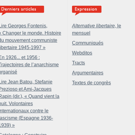
Lire Georges Fontenis,
Alternative libertaire,
le
«
Changer le monde. Histoire
mensuel
du mouvement communiste
Communiqués
libertaire 1945-1997
»
Webditos
En 1926... et 1956 :
Tracts
Trajectoires de l’anarchisme
organisé
Argumentaires
Lire Jean Batou, Stefanie
Textes de congrès
Prezioso et Ami-Jacques
Rapin (dir.), «
Quand vient la
nuit. Volontaires
internationaux contre le
fascisme (Espagne 1936-
1939)
»