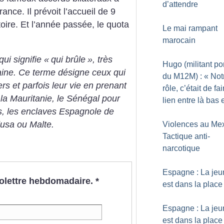
d’attendre
rance. Il prévoit l’accueil de 9
toire. Et l’année passée, le quota
Le mai rampant
marocain
ui signifie «
qui brûle
», très
Hugo (militant po
caine. Ce terme désigne ceux qui
du M12M) : «
Not
ers et parfois leur vie en prenant
rôle, c’était de fai
 la Mauritanie, le Sénégal pour
lien entre là bas e
ies, les enclaves Espagnole de
dusa ou Malte.
Violences au Mex
Tactique anti-
narcotique
Espagne : La je
nfolettre hebdomadaire.
*
est dans la place
Espagne : La je
est dans la place