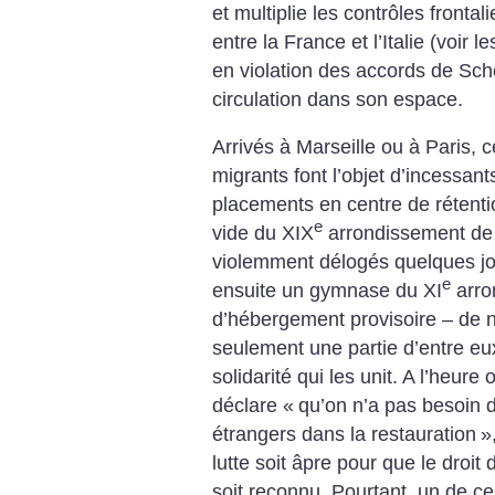
et multiplie les contrôles frontali
entre la France et l’Italie (voir l
en violation des accords de Sche
circulation dans son espace.
Arrivés à Marseille ou à Paris,
migrants font l’objet d’incessants
placements en centre de rétent
e
vide du XIX
arrondissement de P
violemment délogés quelques jou
e
ensuite un gymnase du XI
arro
d’hébergement provisoire – de n
seulement une partie d’entre eu
solidarité qui les unit.
A l’heure o
déclare «
qu’on n’a pas besoin 
étrangers dans la restauration
»
lutte soit âpre pour que le droit d
soit reconnu. Pourtant, un de c