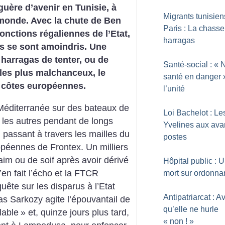
 guère d’avenir en Tunisie, à
Migrants tunisien
 monde. Avec la chute de Ben
Paris : La chass
fonctions régaliennes de l’Etat,
harragas
rs se sont amoindris. Une
harragas de tenter, ou de
Santé-social : «
N
 les plus malchanceux, le
santé en danger
 côtes européennes.
l’unité
a Méditerranée sur des bateaux de
Loi Bachelot : Le
e les autres pendant de longs
Yvelines aux ava
n passant à travers les mailles du
postes
uropéennes de Frontex. Un milliers
aim ou de soif après avoir dérivé
Hôpital public : 
’en fait l’écho et la FTCR
mort sur ordonna
te sur les disparus à l’Etat
Antipatriarcat : A
las Sarkozy agite l’épouvantail de
qu’elle ne hurle
lable
» et, quinze jours plus tard,
«
non
!
»