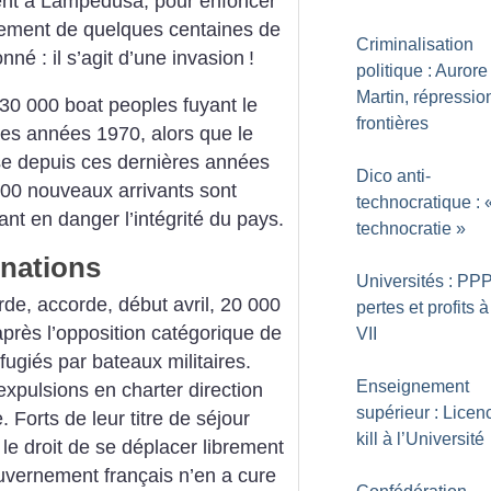
ent à Lampedusa, pour enfoncer
uement de quelques centaines de
Criminalisation
nné : il s’agit d’une invasion
!
politique : Aurore
Martin, répressio
130 000 boat peoples fuyant le
frontières
es années 1970, alors que le
se depuis ces dernières années
Dico anti-
5 000 nouveaux arrivants sont
technocratique : 
ant en danger l’intégrité du pays.
technocratie
»
inations
Universités : PPP
rde, accorde, début avril, 20 000
pertes et profits 
après l’opposition catégorique de
VII
fugiés par bateaux militaires.
Enseignement
xpulsions en charter direction
supérieur : Licen
 Forts de leur titre de séjour
kill à l’Université
 le droit de se déplacer librement
vernement français n’en a cure