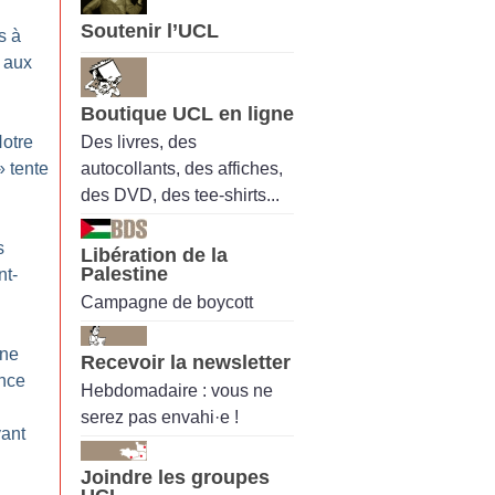
Soutenir l’UCL
s à
e aux
Boutique UCL en ligne
Des livres, des
otre
autocollants, des affiches,
» tente
des DVD, des tee-shirts...
s
Libération de la
Palestine
nt-
Campagne de boycott
Une
Recevoir la newsletter
nce
Hebdomadaire : vous ne
serez pas envahi·e !
vant
Joindre les groupes