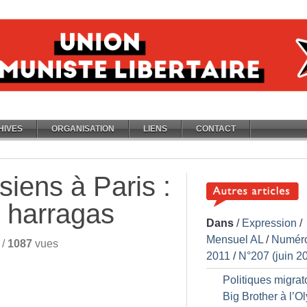
HIVES
ORGANISATION
LIENS
CONTACT
siens à Paris :
 harragas
Dans
/
Expression
/
Mensuel AL
/
Numér
/
1087
vues
2011
/
N°207 (juin 2
Politiques migrato
Big Brother à l’