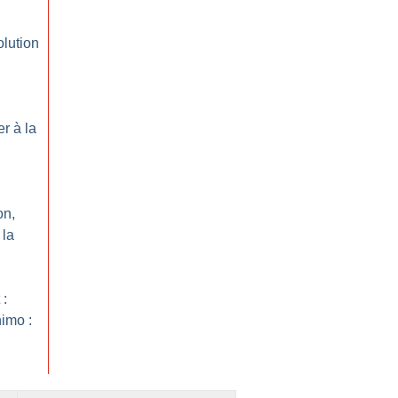
lution
r à la
on,
 la
 :
imo :