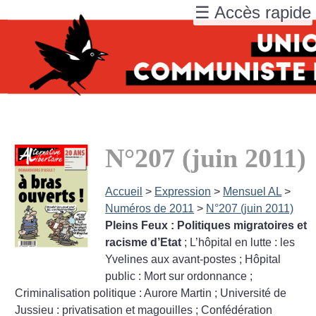
☰ Accès rapide
N°207 (juin 2011)
Accueil
>
Expression
>
Mensuel AL
>
Numéros de 2011
>
N°207 (juin 2011)
Pleins Feux : Politiques migratoires et
racisme d’Etat
; L’hôpital en lutte : les
Yvelines aux avant-postes
; Hôpital
public : Mort sur ordonnance
;
Criminalisation politique : Aurore Martin
; Université de
Jussieu : privatisation et magouilles
; Confédération