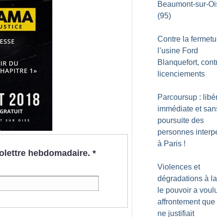
Beaumont-sur-Oi
(95)
Contre la fermetu
l’usine Ford
Blanquefort, cont
licenciements
Parcoursup : libé
immédiate et san
poursuite des
personnes interp
à Paris
!
nfolettre hebdomadaire.
*
Violences et
dégradations à l
le pouvoir a voul
affrontement que 
ne justifiait