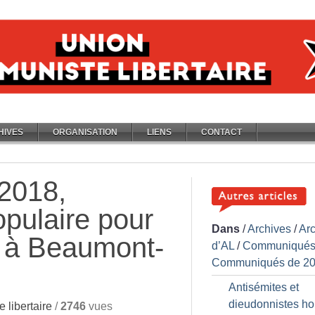
HIVES
ORGANISATION
LIENS
CONTACT
 2018,
opulaire pour
Dans
/
Archives
/
Ar
 à Beaumont-
d’AL
/
Communiqués
Communiqués de 2
Antisémites et
dieudonnistes ho
 libertaire
/
2746
vues