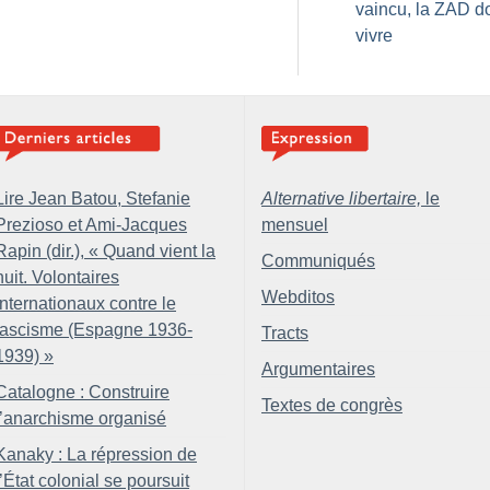
vaincu, la ZAD do
vivre
Lire Jean Batou, Stefanie
Alternative libertaire,
le
Prezioso et Ami-Jacques
mensuel
Rapin (dir.), «
Quand vient la
Communiqués
nuit. Volontaires
Webditos
internationaux contre le
fascisme (Espagne 1936-
Tracts
1939)
»
Argumentaires
Catalogne : Construire
Textes de congrès
l’anarchisme organisé
Kanaky : La répression de
l’État colonial se poursuit