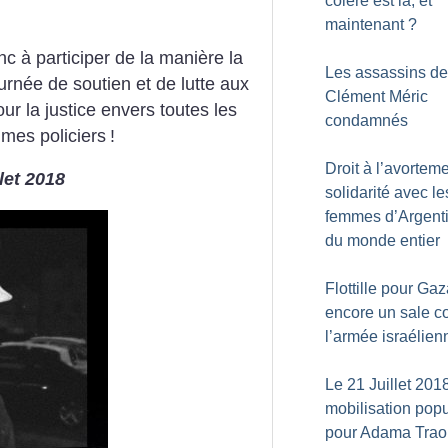
colère est là, et
maintenant
?
nc à participer de la manière la
Les assassins de
urnée de soutien et de lutte aux
Clément Méric
ur la justice envers toutes les
condamnés
imes policiers
!
Droit à l’avorteme
llet 2018
solidarité avec le
femmes d’Argenti
du monde entier
Flottille pour Gaz
encore un sale c
l’armée israélien
Le 21 Juillet 201
mobilisation popu
pour Adama Trao