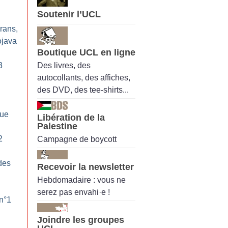
Soutenir l’UCL
yrans,
ojava
Boutique UCL en ligne
Des livres, des
3
autocollants, des affiches,
des DVD, des tee-shirts...
que
Libération de la
Palestine
2
Campagne de boycott
des
Recevoir la newsletter
Hebdomadaire : vous ne
serez pas envahi·e !
 n°1
Joindre les groupes