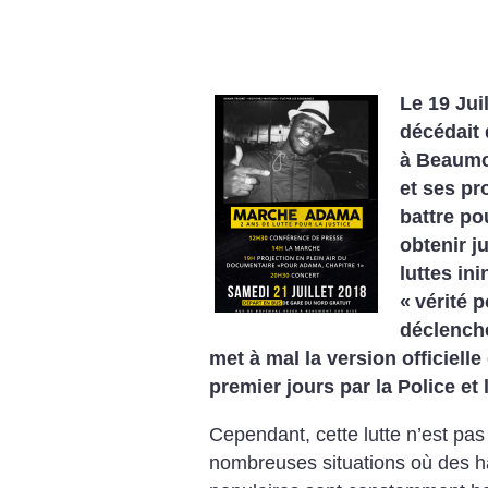
Le 19 Jui
décédait 
à Beaumon
et ses pr
battre pou
obtenir j
luttes ini
«
vérité 
déclenche
met à mal la version officiell
premier jours par la Police et 
Cependant, cette lutte n’est pa
nombreuses situations où des ha