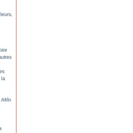
leurs,
oire
autres
les
 la
 Afrîn
a