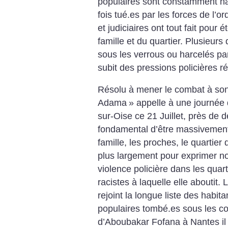
populaires sont constamment har
fois tué.es par les forces de l’o
et judiciaires ont tout fait pour é
famille et du quartier. Plusieurs
sous les verrous ou harcelés par
subit des pressions policières r
Résolu à mener le combat à son t
Adama
» appelle à une journé
sur-Oise ce 21 Juillet, près de 
fondamental d’être massivement 
famille, les proches, le quartier d
plus largement pour exprimer no
violence policière dans les quar
racistes à laquelle elle aboutit.
rejoint la longue liste des habit
populaires tombé.es sous les cou
d’Aboubakar Fofana à Nantes il 