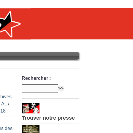
Rechercher :
chives
 AL
/
018
Trouver notre presse
rs des