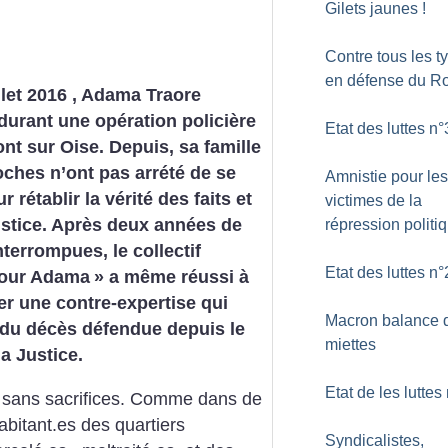
Gilets jaunes
!
Contre tous les t
en défense du R
llet 2016 , Adama Traore
durant une opération policière
Etat des luttes n°
t sur Oise. Depuis, sa famille
oches n’ont pas arrété de se
Amnistie pour les
r rétablir la vérité des faits et
victimes de la
ustice. Après deux années de
répression politi
nterrompues, le collectif
Etat des luttes n°
pour Adama
» a même réussi à
r une contre-expertise qui
Macron balance 
e du décès défendue depuis le
miettes
la Justice.
Etat de les luttes
s sans sacrifices. Comme dans de
bitant.es des quartiers
Syndicalistes,