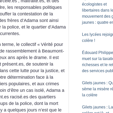
celé.es , maltraité.es, et des
écologistes et
rdre, les responsables politiques
libertaires dans l
touffer la contestation de la
mouvement des g
 des frères d’Adama sont ainsi
jaunes : quatre e
 la police, et le quartier d’Adama
écurrentes.
Les lycées rejoig
colère
!
erme, le collectif «
Vérité pour
e de rassemblement à Beaumont-
Édouard Philippe
deux ans après le drame. Il est
muet sur la taxat
présent.es, de soutenir la
richesses et le re
ans cette lutte pour la justice, et
des services publ
tre détermination face à la
Gilets jaunes : Q
tiers populaires, et aux crimes
sème la misère r
 Loin d’être un cas isolé, Adama a
la colère
ant.es racisé.es des quartiers
ps de la police, dont la mort
Gilets jaunes : La
y a quelques jours n’est que le