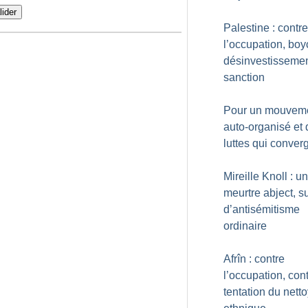
lider
Palestine : contre
l’occupation, boyc
désinvestissemen
sanction
Pour un mouvem
auto-organisé et
luttes qui conver
Mireille Knoll : un
meurtre abject, s
d’antisémitisme
ordinaire
Afrîn : contre
l’occupation, cont
tentation du nett