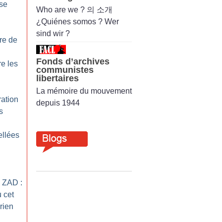
se
Who are we ? 의 소개
¿Quiénes somos ? Wer
sind wir ?
re de
Fonds d’archives
re les
communistes
libertaires
La mémoire du mouvement
ration
depuis 1944
s
ellées
a ZAD :
u cet
rien