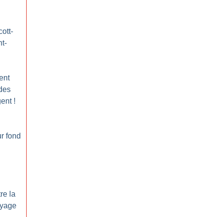
ott-
t-
ent
 des
gent
!
ur fond
re la
oyage