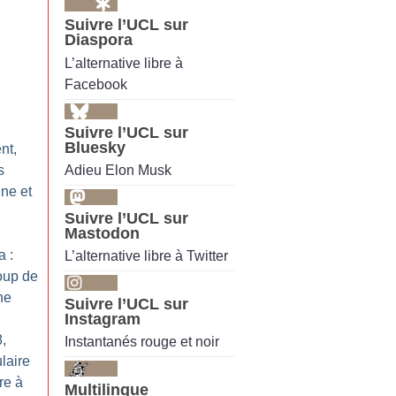
Suivre l’UCL sur
Diaspora
L’alternative libre à
Facebook
Suivre l’UCL sur
Bluesky
nt,
Adieu Elon Musk
s
ne et
Suivre l’UCL sur
Mastodon
a :
L’alternative libre à Twitter
oup de
ne
Suivre l’UCL sur
Instagram
8,
Instantanés rouge et noir
laire
re à
Multilingue