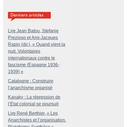
Lire Jean Batou, Stefanie
Prezioso et Ami-Jacques
Rapin (dir.), «
Quand vient la
nuit. Volontaires
internationaux contre le
fascisme (Espagne 1936-
1939)
»
Catalogne : Construire
l’anarchisme organisé
Kanaky : La répression de
l’État colonial se poursuit
Lire René Berthier, «
Les
Anarchistes et l’organisation.
Plateforme-Synthèse
»