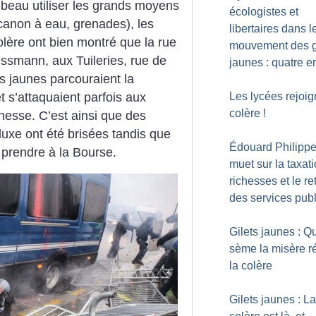
 beau utiliser les grands moyens
écologistes et
canon à eau, grenades), les
libertaires dans l
colère ont bien montré que la rue
mouvement des g
ussmann, aux Tuileries, rue de
jaunes : quatre e
s jaunes parcouraient la
t s’attaquaient parfois aux
Les lycées rejoig
colère
!
hesse. C’est ainsi que des
luxe ont été brisées tandis que
Édouard Philippe
prendre à la Bourse.
muet sur la taxat
richesses et le re
des services publ
Gilets jaunes : Q
sème la misère r
la colère
Gilets jaunes : La