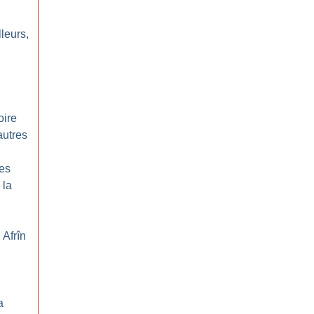
leurs,
oire
autres
les
 la
 Afrîn
a