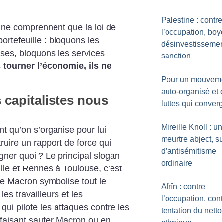
Palestine : contre
 ne comprennent que la loi de
l’occupation, boyc
ortefeuille : bloquons les
désinvestissemen
ises, bloquons les services
sanction
 tourner l’économie, ils ne
Pour un mouvem
auto-organisé et
 capitalistes nous
luttes qui conver
Mireille Knoll : un
ant qu’on s’organise pour lui
meurtre abject, s
ruire un rapport de force qui
d’antisémitisme
gner quoi
? Le principal slogan
ordinaire
ille et Rennes à Toulouse, c’est
e Macron symbolise tout le
Afrîn : contre
es travailleurs et les
l’occupation, cont
 qui pilote les attaques contre les
tentation du nett
 faisant sauter Macron ou en