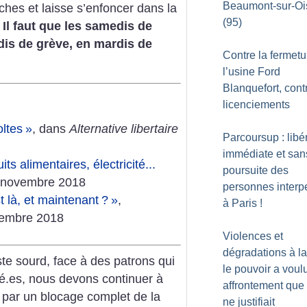
Beaumont-sur-Oi
iches et laisse s’enfoncer dans la
(95)
.
Il faut que les samedis de
dis de grève, en mardis de
Contre la fermetu
l’usine Ford
Blanquefort, cont
licenciements
oltes
»
, dans
Alternative libertaire
Parcoursup : libé
immédiate et san
ts alimentaires, électricité...
poursuite des
12 novembre 2018
personnes interp
t là, et maintenant
?
»
,
à Paris
!
vembre 2018
Violences et
dégradations à l
e sourd, face à des patrons qui
le pouvoir a voul
rié.es, nous devons continuer à
affrontement que 
e par un blocage complet de la
ne justifiait