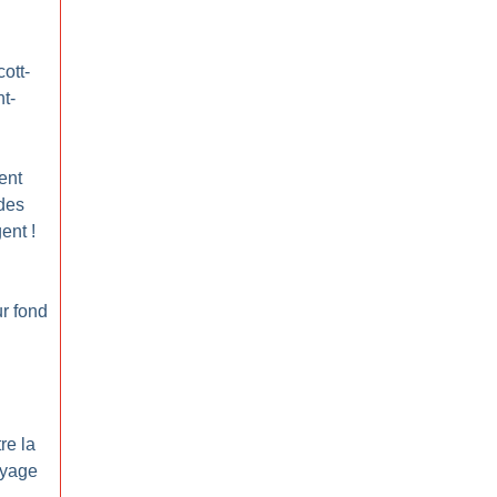
ott-
t-
ent
 des
gent
!
ur fond
re la
oyage