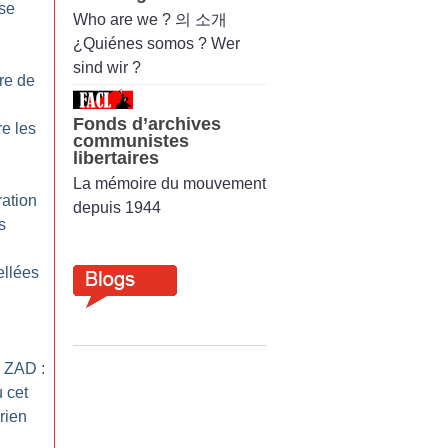
se
Who are we ? 의 소개
¿Quiénes somos ? Wer
sind wir ?
re de
Fonds d’archives
re les
communistes
libertaires
La mémoire du mouvement
ration
depuis 1944
s
ellées
a ZAD :
u cet
rien