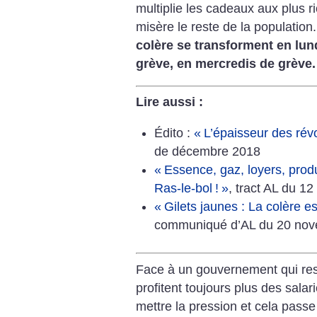
multiplie les cadeaux aux plus r
misère le reste de la population
colère se transforment en lun
grève, en mercredis de grève.
Lire aussi :
Édito :
«
L’épaisseur des rév
de décembre 2018
«
Essence, gaz, loyers, produi
Ras-le-bol
!
»
, tract AL du 
«
Gilets jaunes : La colère es
communiqué d’AL du 20 no
Face à un gouvernement qui rest
profitent toujours plus des sala
mettre la pression et cela pass