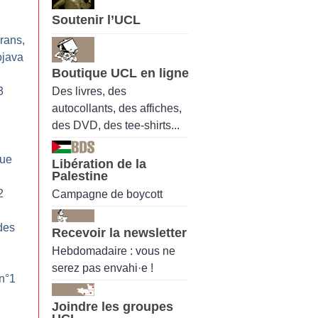
Soutenir l’UCL
yrans,
ojava
Boutique UCL en ligne
Des livres, des
3
autocollants, des affiches,
des DVD, des tee-shirts...
que
Libération de la
Palestine
2
Campagne de boycott
des
Recevoir la newsletter
Hebdomadaire : vous ne
serez pas envahi·e !
 n°1
Joindre les groupes