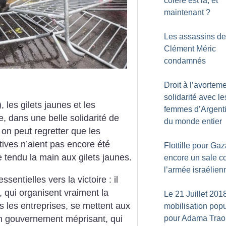
colère est là, et
maintenant
?
Les assassins de
Clément Méric
condamnés
Droit à l’avorteme
solidarité avec le
 les gilets jaunes et les
femmes d’Argenti
e, dans une belle solidarité de
du monde entier
 on peut regretter que les
ives n’aient pas encore été
Flottille pour Gaz
e tendu la main aux gilets jaunes.
encore un sale c
l’armée israélien
sentielles vers la victoire : il
, qui organisent vraiment la
Le 21 Juillet 201
s les entreprises, se mettent aux
mobilisation popu
un gouvernement méprisant, qui
pour Adama Trao