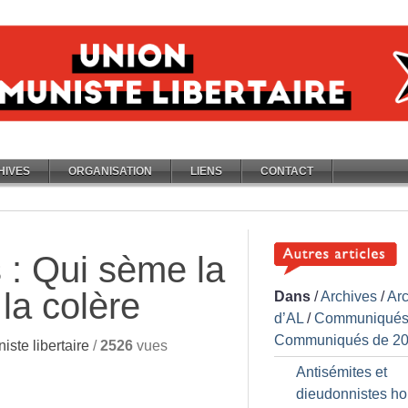
HIVES
ORGANISATION
LIENS
CONTACT
s : Qui sème la
 la colère
Dans
/
Archives
/
Ar
d’AL
/
Communiqués
Communiqués de 2
ste libertaire
/
2526
vues
Antisémites et
dieudonnistes ho