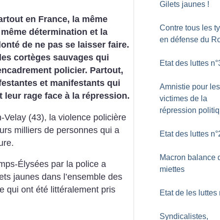
Gilets jaunes
!
artout en France, la même
Contre tous les t
a même détermination et la
en défense du R
nté de ne pas se laisser faire.
des cortèges sauvages qui
Etat des luttes n°
’encadrement policier. Partout,
estantes et manifestants qui
Amnistie pour les
 leur rage face à la répression.
victimes de la
répression politi
Velay (43), la violence policière
urs milliers de personnes qui a
Etat des luttes n°
ure.
Macron balance 
mps-Élysées par la police a
miettes
lets jaunes dans l’ensemble des
e qui ont été littéralement pris
Etat de les luttes
Syndicalistes,