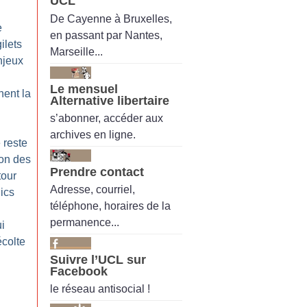
UCL
De Cayenne à Bruxelles,
e
en passant par Nantes,
ilets
Marseille...
njeux
Le mensuel
nent la
Alternative libertaire
s’abonner, accéder aux
archives en ligne.
 reste
ion des
Prendre contact
tour
Adresse, courriel,
ics
téléphone, horaires de la
permanence...
ui
écolte
Suivre l’UCL sur
Facebook
le réseau antisocial !