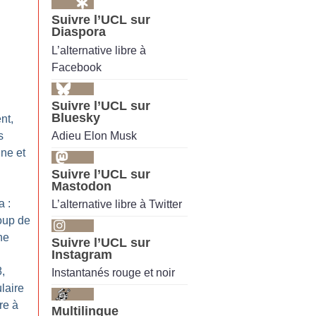
Suivre l’UCL sur
Diaspora
L’alternative libre à
Facebook
Suivre l’UCL sur
Bluesky
nt,
Adieu Elon Musk
s
ne et
Suivre l’UCL sur
Mastodon
a :
L’alternative libre à Twitter
oup de
ne
Suivre l’UCL sur
Instagram
8,
Instantanés rouge et noir
laire
re à
Multilingue