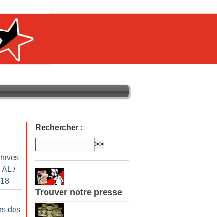
Rechercher :
chives
 AL
/
018
Trouver notre presse
rs des