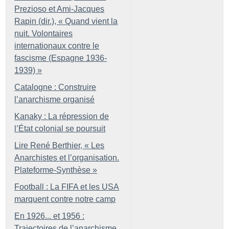
Prezioso et Ami-Jacques
Rapin (dir.), «
Quand vient la
nuit. Volontaires
internationaux contre le
fascisme (Espagne 1936-
1939)
»
Catalogne : Construire
l’anarchisme organisé
Kanaky : La répression de
l’État colonial se poursuit
Lire René Berthier, «
Les
Anarchistes et l’organisation.
Plateforme-Synthèse
»
Football : La FIFA et les USA
marquent contre notre camp
En 1926... et 1956 :
Trajectoires de l’anarchisme