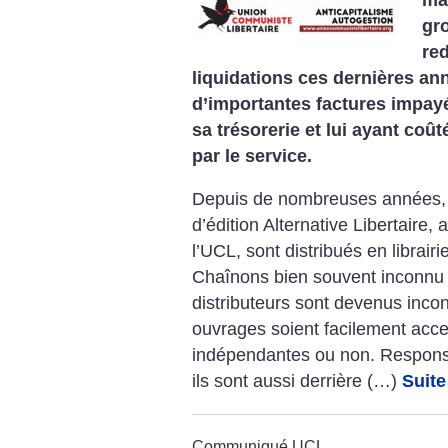
gr
re
liquidations ces dernières an
d’importantes factures impay
sa trésorerie et lui ayant coûté
par le service.
Depuis de nombreuses années, l
d’édition Alternative Libertaire
l’UCL, sont distribués en librair
Chaînons bien souvent inconnu d
distributeurs sont devenus inco
ouvrages soient facilement acces
indépendantes ou non. Responsa
ils sont aussi derrière (…)
Suite
Communiqué UCL