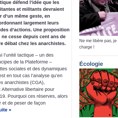
tique défend l’idée que les
itantes et militants devraient
ir d’un même geste, en
ordonnant largement leurs
des d’actions. Une proposition
i ne cesse depuis cent ans de
Ne me libère pas, je
re débat chez les anarchistes.
charge
!
si l’unité tactique – un des
ncipes de la Plateforme –
Écologie
uttes sociales et des dynamiques
est en tout cas l’analyse qu’en
es anarchistes (CGA),
Alternative libertaire pour
19. Pourquoi ces réserves, alors
r et de peser de façon
uite »