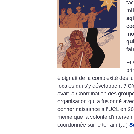
tac
mil
ag
co
mo
qu
fai
Et 
pri
éloignait de la complexité des l
locales qui s’y développent ? C’
avait la Coordination des group
organisation qui a fusionné avec 
donner naissance à l’UCL en 20
même que la volonté d’interveni
coordonnée sur le terrain (…)
S