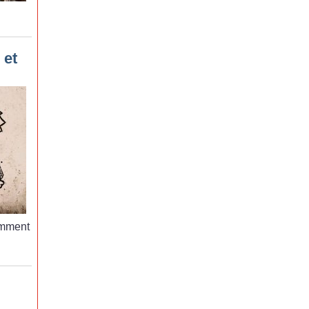
 et
mment