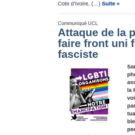
Cote d’Ivoire, (…)
Suite »
Communiqué UCL
Attaque de la p
faire front uni 
fasciste
Sam
pho
ass
la 
voi
par
tu
bl
pe