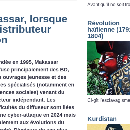
Avant qu’il ne soit tr
assar, lorsque
Révolution
istributeur
haïtienne (179
1804)
on
ndée en 1995, Makassar
ffuse principalement des BD,
s ouvrages jeunesse et des
vres spécialisés (notamment en
iences sociales) venant du
cteur indépendant. Les
Ci-gît l’esclavagisme
ficultés du diffuseur sont liées
une cyber-attaque en 2024 mais
Kurdistan
alement aux évolutions du
rché. Plusieurs de ses plus