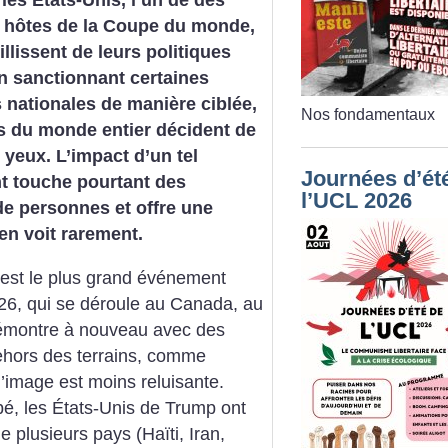
les États-Unis, l’un de des
s hôtes de la Coupe du monde,
llissent de leurs politiques
en sanctionnant certaines
 nationales de manière ciblée,
Nos fondamentaux
s du monde entier décident de
 yeux. L’impact d’un tel
Journées d’ét
 touche pourtant des
l’UCL 2026
de personnes et offre une
en voit rarement.
est le plus grand événement
026, qui se déroule au Canada, au
démontre à nouveau avec des
ehors des terrains, comme
’image est moins reluisante.
é, les États-Unis de Trump ont
e plusieurs pays (Haïti, Iran,