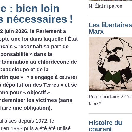
 : bien loin
Ni État ni patron
s nécessaires
!
Les libertaires
Marx
2 juin 2026, le Parlement a
pté une loi dans laquelle l’État
nçais «
reconnaît sa part de
sponsabilité
» dans la
ntamination au chlordécone de
 Guadeloupe et de la
rtinique
», «
s’engage à œuvrer
a dépollution des Terres
» et se
nne pour «
objectif
»
Pour quoi faire
? Co
indemniser les victimes (sans
faire
?
faire une obligation).
tillaises depuis 1972, le
Histoire du
’en 1993 puis a été été utilisé
courant