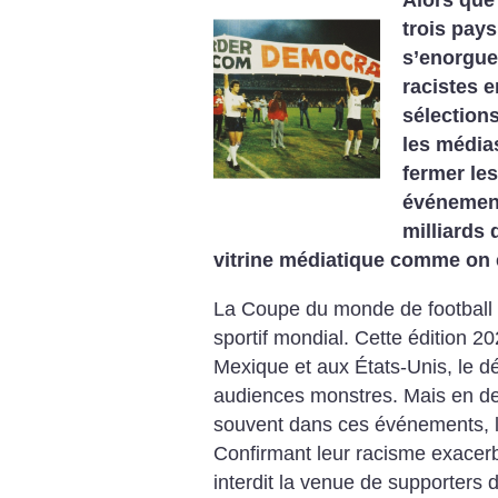
Alors que 
trois pay
s’enorguei
racistes 
sélections
les média
fermer les
événement
milliards 
vitrine médiatique comme on 
La Coupe du monde de football 
sportif mondial. Cette édition 2
Mexique et aux États-Unis, le 
audiences ­monstres. Mais en d
souvent dans ces événements, l
Confirmant leur racisme exacerb
interdit la venue de supporters d