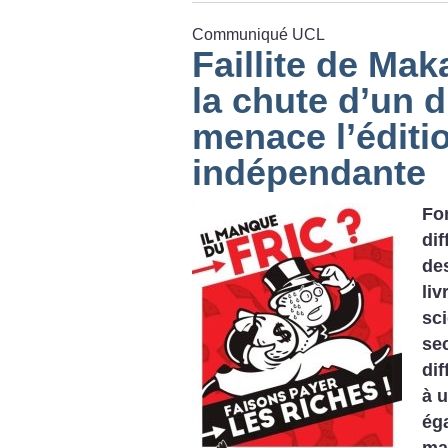
Communiqué UCL
Faillite de Mak
la chute d’un d
menace l’éditi
indépendante
Fo
di
de
li
sc
se
dif
à 
ég
ma