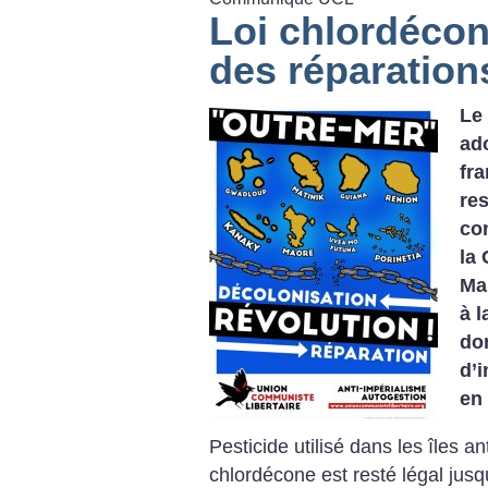
Loi chlordécone
des réparation
Le 
ado
fra
re
co
la
Ma
à l
do
d’
en 
Pesticide utilisé dans les îles an
chlordécone est resté légal jusqu