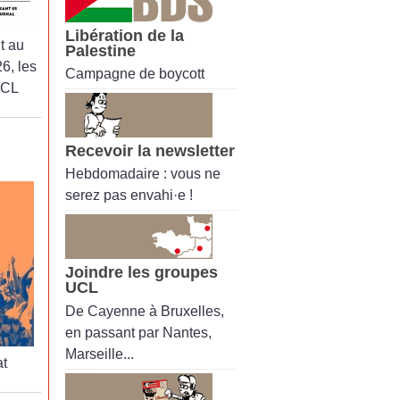
Libération de la
t au
Palestine
6, les
Campagne de boycott
UCL
Recevoir la newsletter
Hebdomadaire : vous ne
serez pas envahi·e !
Joindre les groupes
UCL
De Cayenne à Bruxelles,
en passant par Nantes,
Marseille...
t