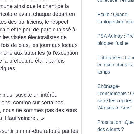
collective, l’entra
mune ainsi que le chant de la
tricolore avant chaque départ en
Fralib : Quand
es des politiciens, le respect
l’autogestion inf
icale et le peu de parole laissé à
PSA Aulnay : Prê
 les visées électoralistes de
bloquer l’usine
fois de plus, les journaux locaux
one aux autorités (à l’exception
Entreprises : La r
 la préfecture étant parfois
en main, dans l’a
stiques.
temps
Chômage-
licenciements : 
 plus, suscite un intérêt,
serre les coudes 
tions, comme sur certaines
24 mars à Paris
id, nous ne sommes pas des sous-
’il faut vaincre...
»
Prostitution : Que
des clients
?
sortir un mal-être refoulé par les