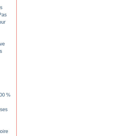
ps
 Pas
our
ive
es
100
%
sses
oire