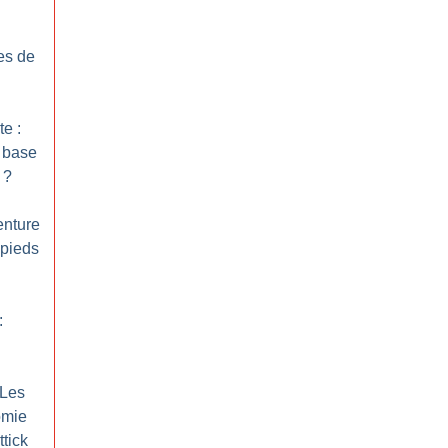
res de
te :
a base
?
enture
pieds
:
 Les
omie
tick