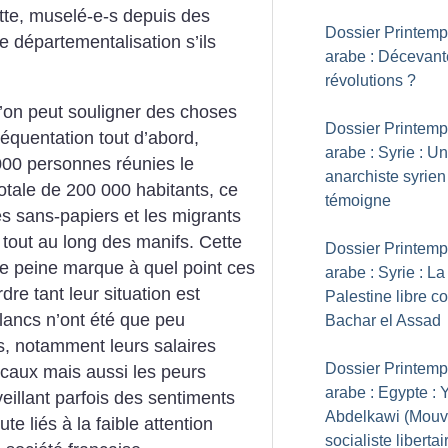
tte, muselé-e-s depuis des
Dossier Printem
 départementalisation s’ils
arabe : Décevant
révolutions
?
 l’on peut souligner des choses
Dossier Printem
réquentation tout d’abord,
arabe : Syrie : Un
000 personnes réunies le
anarchiste syrien
otale de 200 000 habitants, ce
témoigne
es sans-papiers et les migrants
 tout au long des manifs. Cette
Dossier Printem
le peine marque à quel point ces
arabe : Syrie : La
re tant leur situation est
Palestine libre co
blancs n’ont été que peu
Bachar el Assad
s, notamment leurs salaires
Dossier Printem
caux mais aussi les peurs
arabe : Egypte : 
eillant parfois des sentiments
Abdelkawi (Mou
te liés à la faible attention
socialiste libertai