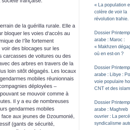
a société française.
«
La population e
colère de voir la
révolution trahie.
errain de la guérilla rurale. Elle a
Dossier Printem
ur bloquer les voies d’accès au
arabe : Maroc :
ique de l’île fortement
«
Makhzen déga
 voir des blocages sur les
où en est-on
?
es carcasses de voitures ou des
avec des arbres en travers de la
Dossier Printem
us loin sitôt dégagés. Les locaux
arabe : Libye : P
s gendarmes mobiles réunionnais
voie populaire ho
q compagnies déployées –
CNT et des islam
ne pouvant se mouvoir comme à
routes. Il y a eu de nombreuses
Dossier Printem
eurs gendarmes mobiles
arabe : Maghreb
nt face aux jeunes de Dzoumonié,
ouvrier : La perc
syndicalisme au
essif (gants de sécurité,