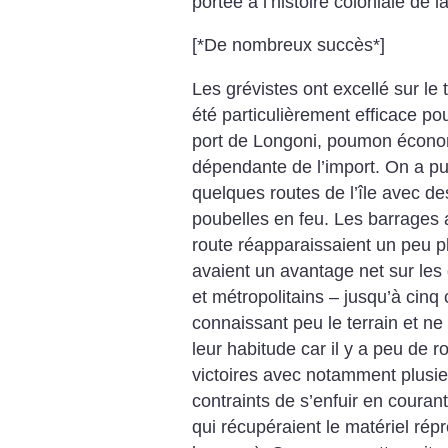
portée à l’histoire coloniale de l
[*De nombreux succès*]
Les grévistes ont excellé sur le t
été particulièrement efficace po
port de Longoni, poumon économ
dépendante de l’import. On a pu
quelques routes de l’île avec d
poubelles en feu. Les barrages 
route réapparaissaient un peu pl
avaient un avantage net sur le
et métropolitains – jusqu’à cin
connaissant peu le terrain et 
leur habitude car il y a peu de 
victoires avec notamment plusi
contraints de s’enfuir en coura
qui récupéraient le matériel répr