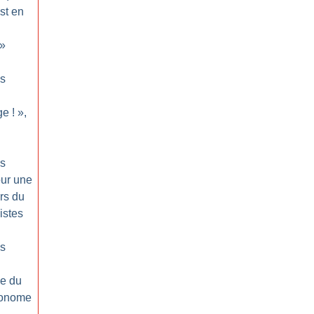
st en
»
ps
ge
!
»,
ps
our une
rs du
istes
ps
ée du
tonome