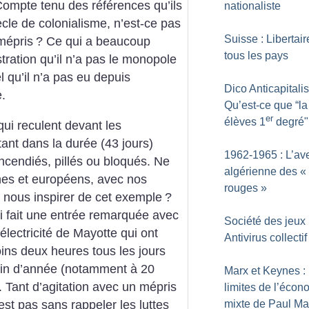
Compte tenu des références qu’ils
nationaliste
cle de colonialisme, n’est-ce pas
Suisse : Libertai
mépris
? Ce qui a beaucoup
tous les pays
stration qu’il n’a pas le monopole
l qu’il n’a pas eu depuis
Dico Anticapitalis
.
Qu’est-ce que “l
er
élèves 1
degré"
qui reculent devant les
tant dans la durée (43 jours)
1962-1965 : L’av
incendiés, pillés ou bloqués. Ne
algérienne des «
nes et européens, avec nos
rouges
»
e nous inspirer de cet exemple
?
i fait une entrée remarquée avec
Société des jeux 
électricité de Mayotte qui ont
Antivirus collectif
ins deux heures tous les jours
 fin d’année (notamment à 20
Marx et Keynes :
 Tant d’agitation avec un mépris
limites de l’écon
est pas sans rappeler les luttes
mixte de Paul Mat