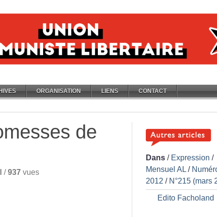
HIVES
ORGANISATION
LIENS
CONTACT
romesses de
Dans
/
Expression
/
Mensuel AL
/
Numér
l
/
937
vues
2012
/
N°215 (mars 
Edito Facholand