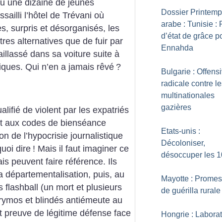
ou une dizaine de jeunes
Dossier Printem
sailli l’hôtel de Trévani où
arabe : Tunisie :
s, surpris et désorganisés, les
d’état de grâce p
tres alternatives que de fuir par
Ennahda
aillassé dans sa voiture suite à
iques. Qui n’en a jamais rêvé
?
Bulgarie : Offens
radicale contre l
multinationales
gazières
ifié de violent par les expatriés
rt aux codes de bienséance
Etats-unis :
on de l’hypocrisie journalistique
Décoloniser,
quoi dire
! Mais il faut imaginer ce
désoccuper les 
s peuvent faire référence. Ils
la départementalisation, puis, au
Mayotte : Prome
flashball (un mort et plusieurs
de guérilla rurale
rymos et blindés antiémeute au
ait preuve de légitime défense face
Hongrie : Laborat