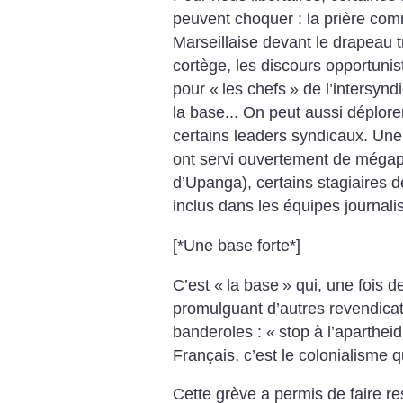
peuvent choquer : la prière com
Marseillaise devant le drapeau 
cortège, les discours opportunist
pour «
les chefs
» de l’intersynd
la base... On peut aussi déplorer
certains leaders syndicaux.
Une 
ont servi ouvertement de mégaph
d’Upanga), certains stagiaires de
inclus dans les équipes journali
[*Une base forte*]
C’est «
la base
» qui, une fois de
promulguant d’autres revendica
banderoles : «
stop à l’aparthe
Français, c’est le colonialisme qu
Cette grève a permis de faire res