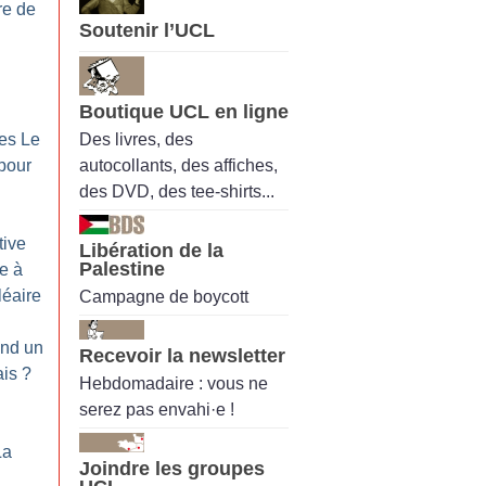
re de
Soutenir l’UCL
Boutique UCL en ligne
Des livres, des
ues Le
autocollants, des affiches,
 pour
des DVD, des tee-shirts...
tive
Libération de la
Palestine
se à
léaire
Campagne de boycott
and un
Recevoir la newsletter
ais
?
Hebdomadaire : vous ne
serez pas envahi·e !
La
Joindre les groupes