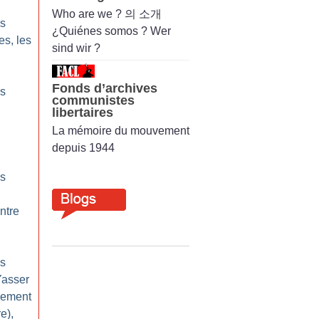
Who are we ? 의 소개
ps
¿Quiénes somos ? Wer
es, les
sind wir ?
Fonds d’archives
ps
communistes
libertaires
La mémoire du mouvement
depuis 1944
ps
ntre
ps
Yasser
vement
re),