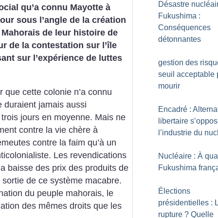
Désastre nucléai
ocial qu’a connu Mayotte à
Fukushima :
tour sous l’angle de la création
Conséquences
Mahorais de leur histoire de
détonnantes
r de la contestation sur l’île
sant sur l’expérience de luttes
gestion des risq
seuil acceptable
mourir
er que cette colonie n’a connu
e duraient jamais aussi
Encadré : Alterna
 trois jours en moyenne. Mais ne
libertaire s’oppo
ent contre la vie chère à
l’industrie du nuc
émeutes contre la faim qu’à un
icolonialiste. Les revendications
Nucléaire : À qu
 la baisse des prix des produits de
Fukushima franç
a sortie de ce système macabre.
Élections
ination du peuple mahorais, le
présidentielles : 
amation des mêmes droits que les
rupture
? Quelle