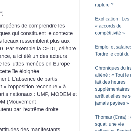
rupture
?
*]
Explication : Les
s Européens de comprendre les
«
accords de
iques qui constituent le contexte
compétitivité
»
 locaux ressemblent plus aux
Emploi et salaires
60. Par exemple la CFDT, célèbre
Tordre le coût du 
ce, a ici été un des acteurs
te les luttes menées en Europe
Chroniques du tr
cette île éloignée
aliéné : «
Tout le
ent. L’absence de partis
fait des heures
t «
l’opposition reconnue
» à
supplémentaires
 partis nationaux : UMP, MODEM et
arrêt et elles ne 
 MDM (Mouvement
jamais payées
»
tenu par l’extrême droite
Thomas (Crea) : 
squat, une vie
 attitudes des manifestants